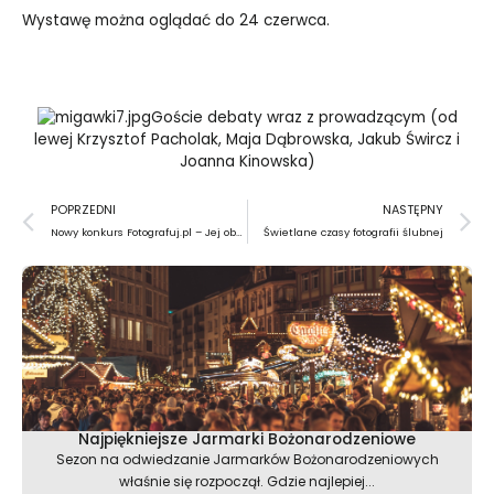
Wystawę można oglądać do 24 czerwca.
Goście debaty wraz z prowadzącym (od
lewej Krzysztof Pacholak, Maja Dąbrowska, Jakub Śwircz i
Joanna Kinowska)
Prev
N
POPRZEDNI
NASTĘPNY
Nowy konkurs Fotografuj.pl – Jej obraz, jej portret
Świetlane czasy fotografii ślubnej
Najpiękniejsze Jarmarki Bożonarodzeniowe
Sezon na odwiedzanie Jarmarków Bożonarodzeniowych
właśnie się rozpoczął. Gdzie najlepiej...