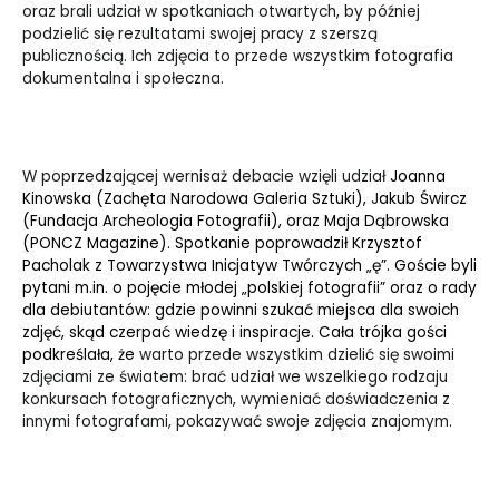
oraz brali udział w spotkaniach otwartych, by później
podzielić się rezultatami swojej pracy z szerszą
publicznością. Ich zdjęcia to przede wszystkim fotografia
dokumentalna i społeczna.
W poprzedzającej wernisaż debacie wzięli udział
Joanna
Kinowska (Zachęta Narodowa Galeria Sztuki),
J
akub Śwircz
(Fundacja Archeologia Fotografii), oraz Maja Dąbrowska
(PONCZ Magazine). Spotkanie poprowadził Krzysztof
Pacholak z Towarzystwa Inicjatyw Twórczych „ę”. Goście byli
pytani m.in. o pojęcie młodej „polskiej fotografii” oraz o rady
dla debiutantów: gdzie powinni szukać miejsca dla swoich
zdjęć, skąd czerpać wiedzę i inspiracje. Cała trójka gości
podkreślała, że
warto przede wszystkim dzielić się swoimi
zdjęciami ze światem: brać udział we wszelkiego rodzaju
konkursach fotograficznych, wymieniać doświadczenia z
innymi fotografami, pokazywać swoje zdjęcia znajomym.