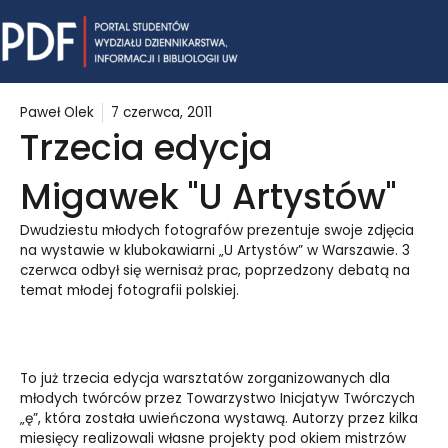
Skip
Mai
to
content
Me
Paweł Olek
7 czerwca, 2011
Trzecia edycja
Migawek "U Artystów"
Dwudziestu młodych fotografów prezentuje swoje zdjęcia
na wystawie w klubokawiarni „U Artystów” w Warszawie. 3
czerwca odbył się wernisaż prac, poprzedzony debatą na
temat młodej fotografii polskiej.
To już trzecia edycja warsztatów zorganizowanych dla
młodych twórców przez Towarzystwo Inicjatyw Twórczych
„ę”, która została uwieńczona wystawą. Autorzy przez kilka
miesięcy realizowali własne projekty pod okiem mistrzów