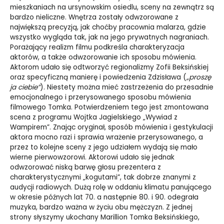
mieszkaniach na ursynowskim osiedlu, sceny na zewnątrz są
bardzo nieliczne. Wnętrza zostały odwzorowane z
największą precyzją, jak choćby pracownia malarza, gdzie
wszystko wygląda tak, jak na jego prywatnych nagraniach.
Porażający realizm filmu podkreśla charakteryzacja
aktorów, a także odwzorowanie ich sposobu mówienia.
Aktorom udało się odtworzyć regionalizmy Zofii Beksińskiej
oraz specyficzną manierę i powiedzenia Zdzisława (
„proszę
ja ciebie”
). Niestety można mieć zastrzeżenia do przesadnie
emocjonalnego i przerysowanego sposobu mówienia
filmowego Tomka. Potwierdzeniem tego jest zmontowana
scena z programu Wojtka Jagielskiego „Wywiad z
Wampirem”. Znając oryginał, sposób mówienia i gestykulacji
aktora mocno razi i sprawia wrażenie przerysowanego, a
przez to kolejne sceny z jego udziałem wydają się mało
wierne pierwowzorowi. Aktorowi udało się jednak
odwzorować niską barwę głosu prezentera z
charakterystycznymi „kogutami”, tak dobrze znanymi z
audycji radiowych. Dużą rolę w oddaniu klimatu panującego
w okresie późnych lat 70. a następnie 80. i 90. odegrała
muzyka, bardzo ważna w życiu obu mężczyzn. Z jednej
strony słyszymy ukochany Marillion Tomka Beksińskiego,