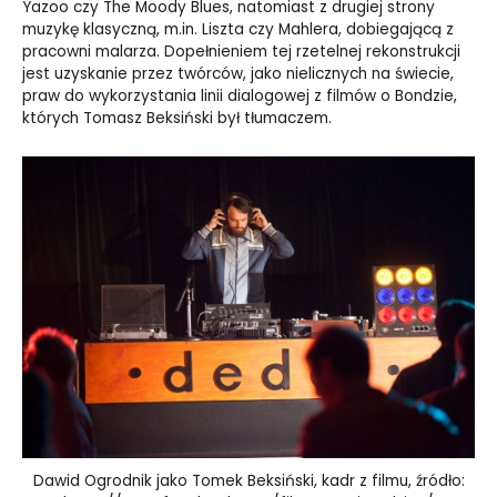
Yazoo czy The Moody Blues, natomiast z drugiej strony
muzykę klasyczną, m.in. Liszta czy Mahlera, dobiegającą z
pracowni malarza. Dopełnieniem tej rzetelnej rekonstrukcji
jest uzyskanie przez twórców, jako nielicznych na świecie,
praw do wykorzystania linii dialogowej z filmów o Bondzie,
których Tomasz Beksiński był tłumaczem.
Dawid Ogrodnik jako Tomek Beksiński, kadr z filmu, źródło: