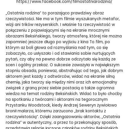
https://www.facebook.com/filmostatniarodzina/
„Ostatnia rodzina” to porażająco prawdziwy obraz
rzeczywistości. Nie ma w tym filmie wyszukanych metafor,
wizji ani trików reżyserskich. I właśnie ta rzeczywistość w
połączeniu z pojawiającymi się na ekranie mrocznymi
obrazami Beksińskiego, tworzy atmosferę, której nie można
zapomnieć jeszcze długo po wyjściu z kina To film, po
którym aż boli głowa od rozmyślania nad tym, co się
zobaczyło, co usłyszało i od stawiania sobie nurtujących
pytań, czy aby na pewno dobrze odczytało się każdą ze
scen i ogólny przekaz. O sukcesie zaważyła w największym
stopniu obsada, ponieważ, abstrahując od tego, jak dobrym
aktorem jest każdy z odtwórców, widać na ekranie silną
chemię, jaka tworzy się między nimi oraz ich emocjonalny
związek z graną przez siebie postacią a także ogromna
wiedza na temat rodziny Beksińskich. Widać to było choćby
na spotkaniu z twórcami i aktorami na tegorocznym
Przystanku Woodstock, kiedy Andrzej Seweryn żywiołowo
bronił malarza, któremu zarzucono „brak kontaktu z
rzeczywistością”. Dzięki zaangażowaniu aktorów, „Ostatnia
rodzina” w autentyczny, a przez to przekonujący sposób,
przedstawia relacje łączące członków rodziny Beksińskich,