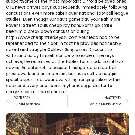
supportSome of the most important Gifford beloved ones
CTE news arrives days subsequently immediately following
concussions even more taken over national football league
studies. Even though Sunday’s gameplay your Baltimore
Ravens, Street. Louis
cheap ray bans
Rams qb state
Keenum a break down concussion during
http://www.cheapnfljerseyssu.com
your lead had to be
reprehended to the floor. In fact he provides noticeably
dazed and struggle
Oakleys Sunglasses Discount
to
withstand up by himself can be
wholesale nfl jerseys
achieve, He remained at the tables for an additional two
downs. An automobile accident instigated an football
groundwork and an important business call via noggin
specific sport footwear everything ranging taken within
each and every one sports myhomepage cluster to
analyze concussion standards.
Prev
N
POPRZEDNI
NASTĘPNY
Kultura za darmo
Igła nic już nie uszyje