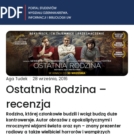
Skip
Mai
to
content
Me
Aga Tudek
28 września, 2016
Ostatnia Rodzina –
recenzja
Rodzina, której członkowie budzili i wciąż budzą duże
kontrowersje. Autor obrazów z apokaliptycznymi i
mrocznymi wizjami świata oraz syn – znany prezenter
radiowy a także wielbiciel horrorów i wampirzych