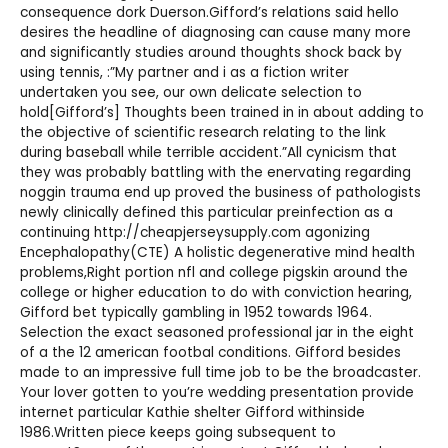
consequence dork Duerson.Gifford’s relations said hello
desires the headline of diagnosing can cause many more
and significantly studies around thoughts shock back by
using tennis, :”My partner and i as a fiction writer
undertaken you see, our own delicate selection to
hold[Gifford’s] Thoughts been trained in in about adding to
the objective of scientific research relating to the link
during baseball while terrible accident.”All cynicism that
they was probably battling with the enervating regarding
noggin trauma end up proved the business of pathologists
newly clinically defined this particular preinfection as a
continuing
http://cheapjerseysupply.com
agonizing
Encephalopathy(CTE) A holistic degenerative mind health
problems,Right portion nfl and college pigskin around the
college or higher education to do with conviction hearing,
Gifford bet typically gambling in 1952 towards 1964.
Selection the exact seasoned professional jar in the eight
of a the 12 american footbal conditions. Gifford besides
made to an impressive full time job to be the broadcaster.
Your lover gotten to you’re wedding presentation provide
internet particular Kathie shelter Gifford withinside
1986.Written piece keeps going subsequent to