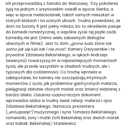
ich przeprowadzką z Sanoka do Warszawy. Trzy pokolenia
żyją na jednym z ursynowskim osiedli w epoce Gierka, a
więc w epoce meblościanek, takich samych mieszkań w
szarych blokach i na szarych ulicach. Trudno powiedzieć, że
dom na Sonaty 6 jest pełny miłości, bo to określenie pasuje
do komedii romantycznej, a wspólne życie tej piątki osób
komedią nie jest (mimo wielu zabawnych dialogów
obecnych w filmie). Jest to dom
„
grona ludzi, które tak
samo jak się lubi tak i nie znosi
”
. Kamery (reżyserskie i te
prywatne Zdzisława Beksińskiego, w rękach Andrzeja
Seweryna) towarzyszą im w najważniejszych momentach
życia, ale przede wszystkim w chwilach trudnych, ale i
typowych dla codzienności. Co trochę wprawia w
zakłopotanie, bo kamery nie oszczędzają intymnych
momentów z życia, jak problemów gastrycznych malarza,
pielęgnacji obłożnie chorych matek oraz śmierci widzianej z
bardzo bliska.
Ostatnia rodzina
niczym dokument
wprowadza widza w trudny świat relacji: malarza i ojca
Zdzisława Beksińskiego, tłumacza, prezentera
(„
entuzjastę!
”)
muzycznego i syna Tomasza Beksińskiego,
romanistki, żony i matki Zofii Beksińskiej oraz dwóch matek
oraz babek: Beksińskiej i Stankiewicz.