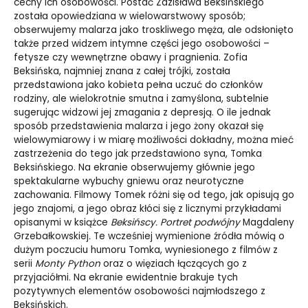
cechy ich osobowości. Postać Zdzisława Beksińskiego
została opowiedziana w wielowarstwowy sposób;
obserwujemy malarza jako troskliwego męża, ale odsłonięto
także przed widzem intymne części jego osobowości –
fetysze czy wewnętrzne obawy i pragnienia. Zofia
Beksińska, najmniej znana z całej trójki, została
przedstawiona jako kobieta pełna uczuć do członków
rodziny, ale wielokrotnie smutna i zamyślona, subtelnie
sugerując widzowi jej zmagania z depresją. O ile jednak
sposób przedstawienia malarza i jego żony okazał się
wielowymiarowy i w miarę możliwości dokładny, można mieć
zastrzeżenia do tego jak przedstawiono syna, Tomka
Beksińskiego. Na ekranie obserwujemy głównie jego
spektakularne wybuchy gniewu oraz neurotyczne
zachowania. Filmowy Tomek różni się od tego, jak opisują go
jego znajomi, a jego obraz kłóci się z licznymi przykładami
opisanymi w książce
Beksińscy. Portret podwójny
Magdaleny
Grzebałkowskiej
.
Te wcześniej wymienione źródła mówią o
dużym poczuciu humoru Tomka, wyniesionego z filmów z
serii
Monty Python
oraz o więziach łączących go z
przyjaciółmi. Na ekranie ewidentnie brakuje tych
pozytywnych elementów osobowości najmłodszego z
Beksińskich.