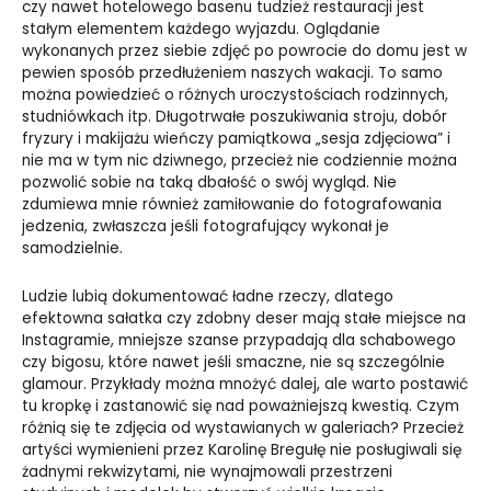
czy nawet hotelowego basenu tudzież restauracji jest
stałym elementem każdego wyjazdu. Oglądanie
wykonanych przez siebie zdjęć po powrocie do domu jest w
pewien sposób przedłużeniem naszych wakacji. To samo
można powiedzieć o różnych uroczystościach rodzinnych,
studniówkach itp. Długotrwałe poszukiwania stroju, dobór
fryzury i makijażu wieńczy pamiątkowa „sesja zdjęciowa” i
nie ma w tym nic dziwnego, przecież nie codziennie można
pozwolić sobie na taką dbałość o swój wygląd. Nie
zdumiewa mnie również zamiłowanie do fotografowania
jedzenia, zwłaszcza jeśli fotografujący wykonał je
samodzielnie.
Ludzie lubią dokumentować ładne rzeczy, dlatego
efektowna sałatka czy zdobny deser mają stałe miejsce na
Instagramie, mniejsze szanse przypadają dla schabowego
czy bigosu, które nawet jeśli smaczne, nie są szczególnie
glamour. Przykłady można mnożyć dalej, ale warto postawić
tu kropkę i zastanowić się nad poważniejszą kwestią. Czym
różnią się te zdjęcia od wystawianych w galeriach? Przecież
artyści wymienieni przez Karolinę Bregułę nie posługiwali się
żadnymi rekwizytami, nie wynajmowali przestrzeni