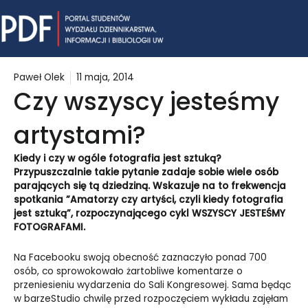
Skip
Mai
to
content
Me
Paweł Olek
11 maja, 2014
Czy wszyscy jesteśmy
artystami?
Kiedy i czy w ogóle fotografia jest sztuką?
Przypuszczalnie takie pytanie zadaje sobie wiele osób
parających się tą dziedziną. Wskazuje na to frekwencja
spotkania
”Amatorzy czy artyści, czyli kiedy fotografia
jest sztuką”, rozpoczynającego cykl WSZYSCY JESTEŚMY
FOTOGRAFAMI.
Na Facebooku swoją obecność zaznaczyło ponad 700
osób, co sprowokowało żartobliwe komentarze o
przeniesieniu wydarzenia do Sali Kongresowej. Sama będąc
w barzeStudio chwilę przed rozpoczęciem wykładu zajęłam