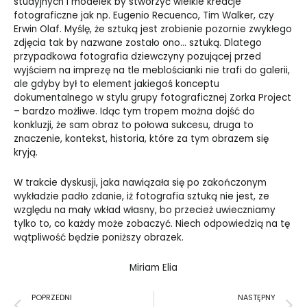
studyjnych i modelek by stworzyć wielkie kreacje
fotograficzne jak np. Eugenio Recuenco, Tim Walker, czy
Erwin Olaf. Myślę, że sztuką jest zrobienie pozornie zwykłego
zdjęcia tak by nazwane zostało ono… sztuką. Dlatego
przypadkowa fotografia dziewczyny pozującej przed
wyjściem na imprezę na tle meblościanki nie trafi do galerii,
ale gdyby był to element jakiegoś konceptu
dokumentalnego w stylu grupy fotograficznej Zorka Project
– bardzo możliwe. Idąc tym tropem można dojść do
konkluzji, że sam obraz to połowa sukcesu, druga to
znaczenie, kontekst, historia, które za tym obrazem się
kryją.
W trakcie dyskusji, jaka nawiązała się po zakończonym
wykładzie padło zdanie, iż fotografia sztuką nie jest, ze
względu na mały wkład własny, bo przecież uwieczniamy
tylko to, co każdy może zobaczyć. Niech odpowiedzią na tę
wątpliwość będzie poniższy obrazek.
Miriam Elia
Prev
N
POPRZEDNI
NASTĘPNY