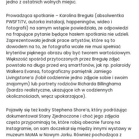
jedno z ostatnich wolnych miejsc.
Prowadząca spotkanie – Karolina Breguła (absolwentka
PWSFTiTV, autorka instalacji, happeningów, wideo i
fotografii) na samym wstępie powiedziała, że odpowiedzi
na frapujące pytanie będące hasłem spotkania nie udzieli.
Zaprezentowała jednak prace artystów, które są to
dowodem na to, że fotografia wcale nie musi spełniać
kryteriów pięknego obrazu aby być tworem wartościowym.
Większość spośród przytoczonych przez Bregułę zdjęć
powstała na długo przed erą smartfonów, jak np. polaroidy
Walkera Evansa, fotograficzny pamiętnik Jamiego
Livingstone’a
(
robił codziennie jedno zdjęcie sobie i swoim
znajomym) lub portrety rodziców Richarda Billinghama
(bardzo realistyczne, ukazujące ich w codziennych
okolicznościach, wręcz upokarzające).
Pojawiły się też kadry Stephena Shore’a, który podróżując
dokumentował Stany Zjednoczone i choć jego zdjęcia
często przypominają te, które robią obecnie furorę na
Instagramie, on sam doczekał się między innymi wystawy w
muzeum
MoMA w Nowym Jorku. Również pochodząca z