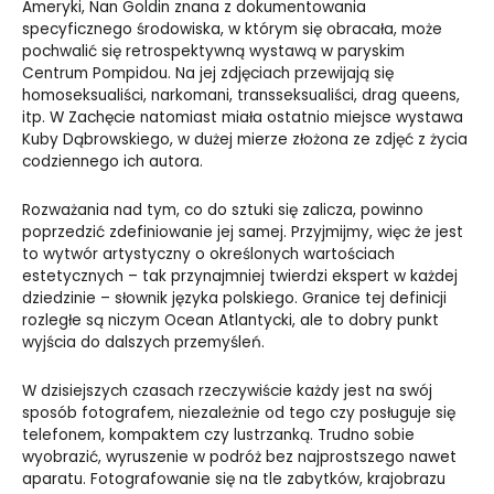
Ameryki, Nan Goldin znana z dokumentowania
specyficznego środowiska, w którym się obracała, może
pochwalić się retrospektywną wystawą w paryskim
Centrum Pompidou. Na jej zdjęciach przewijają się
homoseksualiści, narkomani, transseksualiści, drag queens,
itp. W Zachęcie natomiast miała ostatnio miejsce wystawa
Kuby Dąbrowskiego, w dużej mierze złożona ze zdjęć z życia
codziennego ich autora.
Rozważania nad tym, co do sztuki się zalicza, powinno
poprzedzić zdefiniowanie jej samej. Przyjmijmy, więc że jest
to wytwór artystyczny o określonych wartościach
estetycznych – tak przynajmniej twierdzi ekspert w każdej
dziedzinie – słownik języka polskiego. Granice tej definicji
rozległe są niczym Ocean Atlantycki, ale to dobry punkt
wyjścia do dalszych przemyśleń.
W dzisiejszych czasach rzeczywiście każdy jest na swój
sposób fotografem, niezależnie od tego czy posługuje się
telefonem, kompaktem czy lustrzanką. Trudno sobie
wyobrazić, wyruszenie w podróż bez najprostszego nawet
aparatu. Fotografowanie się na tle zabytków, krajobrazu