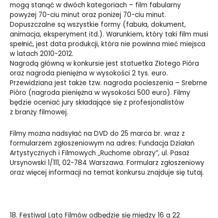
mogą stanąć w dwóch kategoriach –
film fabularny
powyżej 70-ciu minut oraz poniżej 70-ciu minut.
Dopuszczalne są wszystkie formy (fabuła, dokument,
animacja, eksperyment itd.)
. Warunkiem, który taki film musi
spełnić, jest data produkcji, która nie powinna mieć miejsca
w latach 2010-2012.
Nagrodą główną w konkursie jest statuetka Złotego Pióra
oraz nagroda pieniężna w wysokości 2 tys. euro.
Przewidziana jest także tzw. nagroda pocieszenia – Srebrne
Pióro (nagroda pieniężna w wysokości 500 euro). Filmy
będzie oceniać jury składające się z profesjonalistów
z branży filmowej.
Filmy można nadsyłać na DVD do 25 marca br. wraz z
formularzem zgłoszeniowym na adres: Fundacja Działań
Artystycznych i Filmowych „Ruchome obrazy”, ul. Pasaż
Ursynowski 1/111, 02-784 Warszawa. Formularz zgłoszeniowy
oraz więcej informacji na temat konkursu znajduje się
tutaj
.
18. Festiwal Lato Filmów odbędzie się między 16 a 22