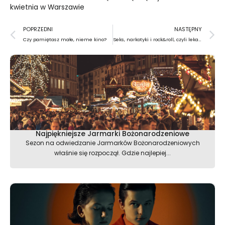
kwietnia w Warszawie
Prev
N
POPRZEDNI
NASTĘPNY
Czy pamiętasz małe, nieme kino?
Seks, narkotyki i rock&roll, czyli lekarstwa na mdłości
Najpiękniejsze Jarmarki Bożonarodzeniowe
Sezon na odwiedzanie Jarmarków Bożonarodzeniowych
właśnie się rozpoczął. Gdzie najlepiej...