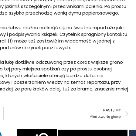
śmy jakimiś szczególnymi przeciwnikami palenia. Po prostu
bardzo szybko przechodzą wonią dymu papierosowego.
ównie łatwo można natknąć się na świetne reportaże jak i
y i podpisywania książek. Czytelnik spragniony kontaktu
rall (!) może też zostawić im wiadomość w jednej z
eporterów skrzynek pocztowych.
iła lukę dotkliwie odczuwaną przez coraz większe grono
o tej pory miejsca spotkań czy po prostu osobnej,
e, których właściciele oferują bardzo dużo, nie
kawy i poszerzaniem wiedzy na temat reportażu, przy
iej, że parę kroków dalej, tuż za bramą, znacznie mniej
.
N
NASTĘPNY
Mieć otwartą głowę