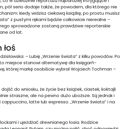
co w dziedzinie reportażu najbardziej intrygujące i
, pół serio dodaje także, że powodem, dla którego nie
chanizm: kiedy widzisz ciekawą książkę, po prostu musisz
iata” z pustymi rękami będzie całkowicie nierealne –
tórego sprowadzone zostaną prawdziwe reporterskie
ane od lat.
 łoś
dzisławska: – Lubię „Wrzenie świata” z kilku powodów. Po
 to miejsce stanowi alternatywę dla księgarń-
wę, której markę osobiście wybrał Wojciech Tochman –
ojść do wniosku, że życie bez książek, ciastek, koktajli
nie straszne, ale na pewno dużo uboższe. Są jednak i
 cappuccino, latte lub espresso. „Wrzenie świata” i na
klockami i ujeżdżać drewnianego łosia. Rodzice
iada Leonard. Pytam, czy można palić, choć odpowiedzi