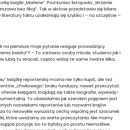
orkę książki „Marlene”. Pod koniec listopada „Wrzenie
szawa bez fikcji”. Tak w skrócie przedstawia się bilans
 literatury faktu uzależniają się szybko i – na szczęście –
– tak na pierwsze moje pytanie reaguje prowadzący
enia świata”? – To zarówno osoby młode, studenci jak i
ie lubią tu wracać, często widzę te same twarze kilka,
” książkę reporterską można nie tylko kupić, ale też
dentów „chwilowego” braku funduszy, nawet przeczytać.
ofercie księgarni znajdują się także biografie, wywiady-
 dokumentalną. To uświadamia jak szerokim pojęciem jest
czonych nazwiskami reporterów lub nazwami krajów
e za to niezwykle wyrazistą cechą wspólną jest szacunek
żki, które uważamy za warte przeczytania. Nie mamy
esujące pozycje, bo to byłoby po prostu niemożliwe.