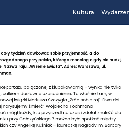
Kultura
Wydarzen
z cały tydzień dawkować sobie przyjemność, a do
rozgadanego przyjaciela, którego monolog nigdy nie nudzi,
. Nazwa raju: „Wrzenie świata”. Adres: Warszawa, ul.
chman.
u Reportażu połączonej z klubokawiarnią – wynika nie tylko
e, całkiem dosłowne uzasadnienie. To właśnie tam, w
owej książki Mariusza Szczygła „Zrób sobie raj”. Dwa dni
siaj narysujemy śmierć” Wojciecha Tochmana.
ć mógł każdy, kto przyszedł na czas i zdołał znaleźć dla
ierniku przy Gałczyńskiego 7 można było spotkać między
kich czy Angelikę Kuźniak – laureatkę Nagrody im. Barbary