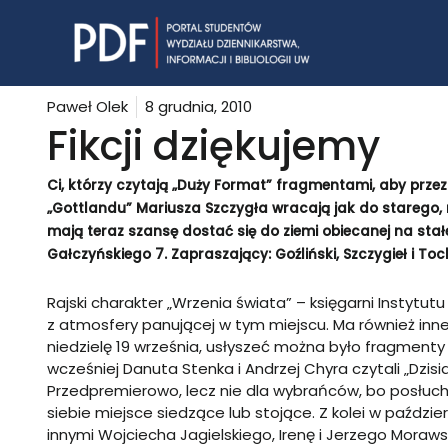
Skip
to
content
Paweł Olek
8 grudnia, 2010
Fikcji dziękujemy
Ci, którzy czytają „Duży Format” fragmentami, aby prze
„Gottlandu” Mariusza Szczygła wracają jak do starego, 
mają teraz szansę dostać się do ziemi obiecanej na stałe
Gałczyńskiego 7. Zapraszający: Goźliński, Szczygieł i To
Rajski charakter „Wrzenia świata” – księgarni Instytut
z atmosfery panującej w tym miejscu. Ma również inn
niedzielę 19 września, usłyszeć można było fragmenty n
wcześniej Danuta Stenka i Andrzej Chyra czytali „Dzi
Przedpremierowo, lecz nie dla wybrańców, bo posłucha
siebie miejsce siedzące lub stojące. Z kolei w paźdz
innymi Wojciecha Jagielskiego, Irenę i Jerzego Moraws