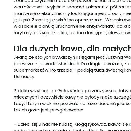
Jednego czytelnik może być pewien: u nas znajdzie to, 
wartościowe – wyjaśnia Leonard Talmont. A pół żartem
martwi się o ekonomiczny los księgarni jest prosty me
ją kupić. Zresztą już wkrótce opuszczenie „Wrzenia św
właściciele planują uruchomienie antykwariatu, do k
rarytasy: pozycje rzadkie, trudno dostępne, niewznawi
Dla dużych kawa, dla małych
Jedną ze stałych bywalczyń księgarni jest Justyna Wo
pierwsze: z powodu właścicieli. Po drugie, uważam, że
supermarketów. Po trzecie – podają tutaj świetną ka
tłumaczy.
Po kilku wizytach na Gałczyńskiego rzeczywiście łatwo d
mlecznych i oczywiście kawy nie byłoby może szczegól
tacy, którym wiek nie pozwala na razie docenić jakości
takich gości jest przygotowane:
– Dzieci się u nas nie nudzą. Mogą rysować, bawić się 
nadrabiają w tym czasie zaległości książkowe – opow