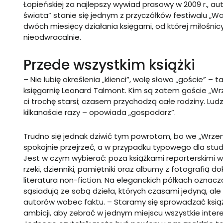
Łopieńskiej za najlepszy wywiad prasowy w 2009 r., aut
świata” stanie się jednym z przyczółków festiwalu „War
dwóch miesięcy działania księgarni, od której miłośnicy
nieodwracalnie.
Przede wszystkim książki
– Nie lubię określenia „klienci”, wolę słowo „goście” 
księgarnię Leonard Talmont. Kim są zatem goście „Wrz
ci trochę starsi; czasem przychodzą całe rodziny. Ludz
kilkanaście razy – opowiada „gospodarz”.
Trudno się jednak dziwić tym powrotom, bo we „Wrzeniu
spokojnie przejrzeć, a w przypadku typowego dla stu
Jest w czym wybierać: poza książkami reporterskimi w 
rzeki, dzienniki, pamiętniki oraz albumy z fotografią
literatura non-fiction. Na eleganckich półkach ozna
sąsiadują ze sobą dzieła, których czasami jedyną, al
autorów wobec faktu. – Staramy się sprowadzać ksią
ambicji, aby zebrać w jednym miejscu wszystkie inter