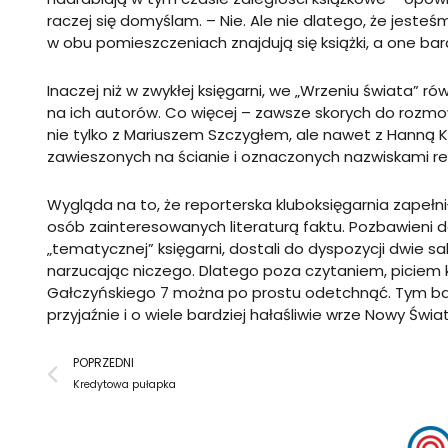
raczej się domyślam. – Nie. Ale nie dlatego, że jeste
w obu pomieszczeniach znajdują się książki, a one 
Inaczej niż w zwykłej księgarni, we „Wrzeniu świata” r
na ich autorów. Co więcej – zawsze skorych do rozmow
nie tylko z Mariuszem Szczygłem, ale nawet z Hanną K
zawieszonych na ścianie i oznaczonych nazwiskami r
Wygląda na to, że reporterska kluboksięgarnia zapełn
osób zainteresowanych literaturą faktu. Pozbawieni d
„tematycznej” księgarni, dostali do dyspozycji dwie sal
narzucając niczego. Dlatego poza czytaniem, piciem 
Gałczyńskiego 7 można po prostu odetchnąć. Tym bardz
przyjaźnie i o wiele bardziej hałaśliwie wrze Nowy Świat
Prev
POPRZEDNI
Kredytowa pułapka