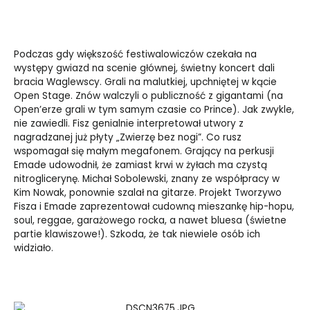
Podczas gdy większość festiwalowiczów czekała na
występy gwiazd na scenie głównej, świetny koncert dali
bracia Waglewscy. Grali na malutkiej, upchniętej w kącie
Open Stage. Znów walczyli o publiczność z gigantami (na
Open’erze grali w tym samym czasie co Prince). Jak zwykle,
nie zawiedli. Fisz genialnie interpretował utwory z
nagradzanej już płyty „Zwierzę bez nogi”. Co rusz
wspomagał się małym megafonem. Grający na perkusji
Emade udowodnił, że zamiast krwi w żyłach ma czystą
nitroglicerynę. Michał Sobolewski, znany ze współpracy w
Kim Nowak, ponownie szalał na gitarze. Projekt Tworzywo
Fisza i Emade zaprezentował cudowną mieszankę hip-hopu,
soul, reggae, garażowego rocka, a nawet bluesa (świetne
partie klawiszowe!). Szkoda, że tak niewiele osób ich
widziało.