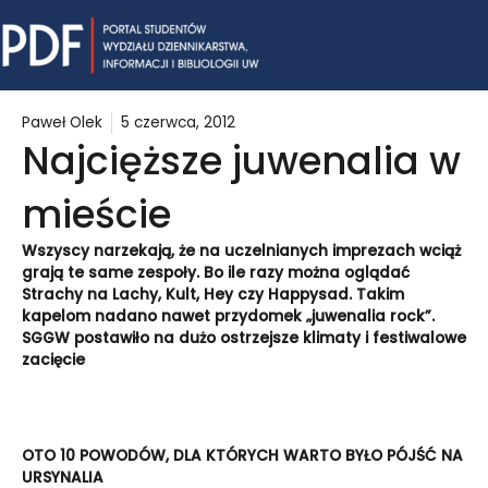
Skip
Mai
to
content
Me
Paweł Olek
5 czerwca, 2012
Najcięższe juwenalia w
mieście
Wszyscy narzekają, że na uczelnianych imprezach wciąż
grają te same zespoły. Bo ile razy można oglądać
Strachy na Lachy, Kult, Hey czy Happysad. Takim
kapelom nadano nawet przydomek
„
juwenalia rock”.
SGGW postawiło na dużo ostrzejsze klimaty i festiwalowe
zacięcie
OTO 10 POWODÓW, DLA KTÓRYCH WARTO BYŁO PÓJŚĆ NA
URSYNALIA