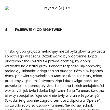
4.
FAJERWERKI OD NIGHTWISH
Fińska grupa grająca melodyjny metal była główną gwiazdą
sobotniego wieczoru. Oczekiwania były ogromne. Ekipa
pirotechniczna uwijała się prawie godzinę, by dopiąć
wszystko na ostatni guzik. Koncert rozpoczął się nordycką
melodią „Finlandia” odegraną na dudach. Później w kłębach
dymu pojawiła się wokalistka Anette Olzon. Niestety, miała
problemy z głosem. Potworny ziąb i duża wilgotność też
pewnie jej nie pomagały. Anette nie ma takich umiejętności
wokalnych jak była liderka Nightwish, Tarja Turunen. Świetne
efekty specjalne, fajerwerki nie były w stanie tego ukryć.
Szkoda, że grupa nie zagrała tematu z „Upiora w Operze”,
co zwykła robić za czasów Turunen. Nie da się jednak