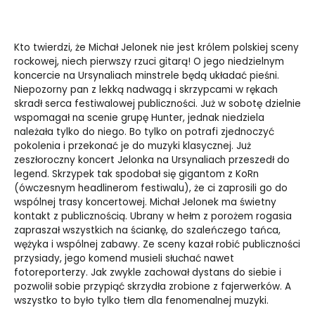
Kto twierdzi, że Michał Jelonek nie jest królem polskiej sceny
rockowej, niech pierwszy rzuci gitarą! O jego niedzielnym
koncercie na Ursynaliach minstrele będą układać pieśni.
Niepozorny pan z lekką nadwagą i skrzypcami w rękach
skradł serca festiwalowej publiczności. Już w sobotę dzielnie
wspomagał na scenie grupę Hunter, jednak niedziela
należała tylko do niego. Bo tylko on potrafi zjednoczyć
pokolenia i przekonać je do muzyki klasycznej. Już
zeszłoroczny koncert Jelonka na Ursynaliach przeszedł do
legend. Skrzypek tak spodobał się gigantom z KoRn
(ówczesnym headlinerom festiwalu), że ci zaprosili go do
wspólnej trasy koncertowej. Michał Jelonek ma świetny
kontakt z publicznością. Ubrany w hełm z porożem rogasia
zapraszał wszystkich na ściankę, do szaleńczego tańca,
wężyka i wspólnej zabawy. Ze sceny kazał robić publiczności
przysiady, jego komend musieli słuchać nawet
fotoreporterzy. Jak zwykle zachował dystans do siebie i
pozwolił sobie przypiąć skrzydła zrobione z fajerwerków. A
wszystko to było tylko tłem dla fenomenalnej muzyki.