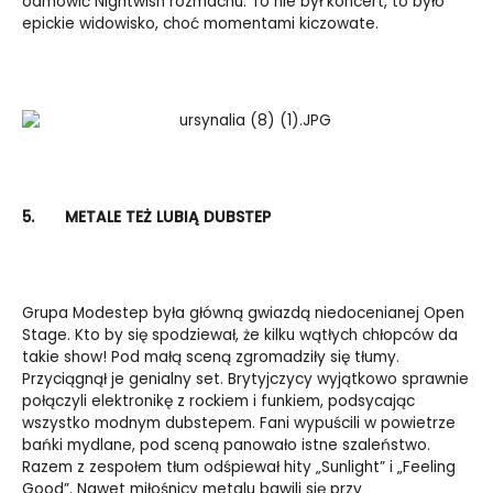
odmówić Nightwish rozmachu. To nie był koncert, to było
epickie widowisko, choć momentami kiczowate.
5.
METALE TEŻ LUBIĄ DUBSTEP
Grupa Modestep była główną gwiazdą niedocenianej Open
Stage. Kto by się spodziewał, że kilku wątłych chłopców da
takie show! Pod małą sceną zgromadziły się tłumy.
Przyciągnął je genialny set. Brytyjczycy wyjątkowo sprawnie
połączyli elektronikę z rockiem i funkiem, podsycając
wszystko modnym dubstepem. Fani wypuścili w powietrze
bańki mydlane, pod sceną panowało istne szaleństwo.
Razem z zespołem tłum odśpiewał hity „Sunlight” i „Feeling
Good”. Nawet miłośnicy metalu bawili się przy