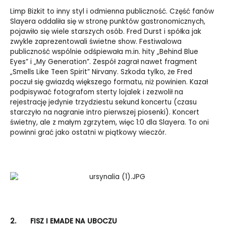
Limp Bizkit to inny styl i odmienna publiczność. Część fanów
Slayera oddaliła się w stronę punktów gastronomicznych,
pojawiło się wiele starszych osób. Fred Durst i spółka jak
zwykle zaprezentowali świetne show. Festiwalowa
publiczność wspólnie odśpiewała m.in. hity „Behind Blue
Eyes” i „My Generation”. Zespół zagrał nawet fragment
„Smells Like Teen Spirit” Nirvany. Szkoda tylko, że Fred
poczuł się gwiazdą większego formatu, niż powinien. Kazał
podpisywać fotografom sterty lojalek i zezwolił na
rejestrację jedynie trzydziestu sekund koncertu (czasu
starczyło na nagranie intro pierwszej piosenki). Koncert
świetny, ale z małym zgrzytem, więc 1:0 dla Slayera. To oni
powinni grać jako ostatni w piątkowy wieczór.
2.
FISZ I EMADE NA UBOCZU