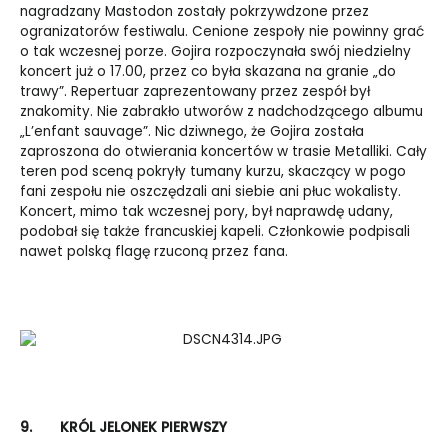
nagradzany Mastodon zostały pokrzywdzone przez
ogranizatorów festiwalu. Cenione zespoły nie powinny grać
o tak wczesnej porze. Gojira rozpoczynała swój niedzielny
koncert już o 17.00, przez co była skazana na granie „do
trawy”. Repertuar zaprezentowany przez zespół był
znakomity. Nie zabrakło utworów z nadchodzącego albumu
„L’enfant sauvage”. Nic dziwnego, że Gojira została
zaproszona do otwierania koncertów w trasie Metalliki. Cały
teren pod sceną pokryły tumany kurzu, skaczący w pogo
fani zespołu nie oszczędzali ani siebie ani płuc wokalisty.
Koncert, mimo tak wczesnej pory, był naprawdę udany,
podobał się także francuskiej kapeli. Członkowie podpisali
nawet polską flagę rzuconą przez fana.
9.
KRÓL JELONEK PIERWSZY