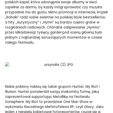
polskich kapel, która udostępnia swoje albumy w sieci
zupełnie za darmo, by każdy mógł sprawdzić czy muzyka
przypadnie mu do gustu. Mimo promocji w internecie, krążek
„Robaki” radzi sobie świetnie na polskiej liście bestsellerów,
a hity „Autystyczny” i „Hymn” są bardzo często grane w
rozgłośniach radiowych. Chóralne odśpiewanie „Hymnu”
przez kilkadziesiąt tysięcy gardeł pod sceną główną było
jednym z najbardziej wzruszających momentów w czasie
całego festiwalu.
Niskie pokłony należą się także grupom Hunter, My Riot i
Illusion. Hunter potwierdził swoją znakomitą formę, jaką
zaprezentował supportując Metallikę na festiwalu
Sonisphere. My Riot to prawdziwe One Man Show w
wykonaniu Naczelnego Mefistofelesa RP, czyli Glacy. Jako
jeden z niewielu kokietował fotoreporterów, rzucał się w