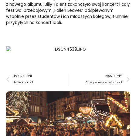
z nowego albumu. Billy Talent zakończyło swój koncert i cały
festiwal przebojowym „Fallen Leaves” odśpiewanym
wspólnie przez studentów i ich młodszych kolegów, tłumnie
przybyłych na koncert idoli.
Prev
N
POPRZEDNI
NASTĘPNY
Może morze?
Co wy wiecie o reformie?