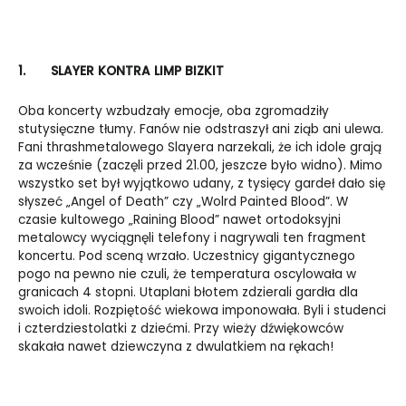
1.
SLAYER KONTRA LIMP BIZKIT
Oba koncerty wzbudzały emocje, oba zgromadziły
stutysięczne tłumy. Fanów nie odstraszył ani ziąb ani ulewa.
Fani thrashmetalowego Slayera narzekali, że ich idole grają
za wcześnie (zaczęli przed 21.00, jeszcze było widno). Mimo
wszystko set był wyjątkowo udany, z tysięcy gardeł dało się
słyszeć „Angel of Death” czy „Wolrd Painted Blood”. W
czasie kultowego „Raining Blood” nawet ortodoksyjni
metalowcy wyciągnęli telefony i nagrywali ten fragment
koncertu. Pod sceną wrzało. Uczestnicy gigantycznego
pogo na pewno nie czuli, że temperatura oscylowała w
granicach 4 stopni. Utaplani błotem zdzierali gardła dla
swoich idoli. Rozpiętość wiekowa imponowała. Byli i studenci
i czterdziestolatki z dziećmi. Przy wieży dźwiękowców
skakała nawet dziewczyna z dwulatkiem na rękach!