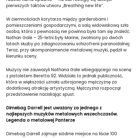
pierwszych taktów utworu „Breathing new life”.
W ciemnościach korytarza między garderobami i
pomieszczeniami gospodarczymi, a salą widowiskową szła
osoba, która z pewnością nie powinna była tam się znaleźć.
Nathan Gale – 25-letni były Marine, zwolniony po dwóch
latach służby po zdiagnozowaniu schizofrenii paranoidalnej.
Teraz, przy akompaniamencie metalowej muzyki, pędził w
kierunku sceny.
Muzycy nie zauważyli Nathana Gale wbiegającego na scenę
z pistoletem Beretta 92. Widziała to jednak publiczność,
która w większości uznała uzbrojonego mężczyznę za
dodatkową atrakcję artystyczną. Mężczyzna rozpoczął
przedstawienie naciskając spust.
Dimebag Darrell jest uważany za jednego z
najlepszych muzyków metalowych wszechczasów.
Legenda o metalowej Panterze
Dimebag Darrell zajmuje siódme miejsce na liście 100