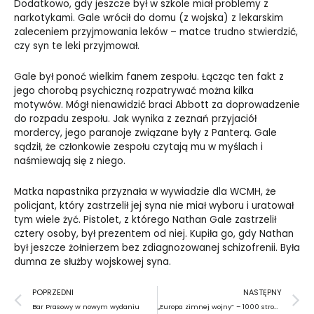
Dodatkowo, gdy jeszcze był w szkole miał problemy z
narkotykami. Gale wrócił do domu (z wojska) z lekarskim
zaleceniem przyjmowania leków – matce trudno stwierdzić,
czy syn te leki przyjmował.
Gale był ponoć wielkim fanem zespołu. Łącząc ten fakt z
jego chorobą psychiczną rozpatrywać można kilka
motywów. Mógł nienawidzić braci Abbott za doprowadzenie
do rozpadu zespołu. Jak wynika z zeznań przyjaciół
mordercy, jego paranoje związane były z Panterą. Gale
sądził, że członkowie zespołu czytają mu w myślach i
naśmiewają się z niego.
Matka napastnika przyznała w wywiadzie dla WCMH, że
policjant, który zastrzelił jej syna nie miał wyboru i uratował
tym wiele żyć. Pistolet, z którego Nathan Gale zastrzelił
cztery osoby, był prezentem od niej. Kupiła go, gdy Nathan
był jeszcze żołnierzem bez zdiagnozowanej schizofrenii. Była
dumna ze służby wojskowej syna.
Prev
N
POPRZEDNI
NASTĘPNY
Bar Prasowy w nowym wydaniu
„Europa zimnej wojny” – 1000 stron historii