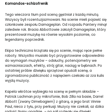
Komandos-schizofrenik
Tego wieczora tłum pod sceną gęstniał z każdą minutą.
Wszyscy byli rozentuzjazmowani. Na scenie mieli pojawić się
członkowie zespołu Damageplan. Od rozpadu Pantery minął
zaledwie rok. Bracia Abbottowie założyli Damageplan, który
prezentował muzykę na równie wysokim poziomie, co
legendarny poprzednik.
Ekipa techniczna krzątała się po scenie, mając ręce pełne
roboty. Wszystko musiało być przygotowane odpowiednio
do wymagań muzyków – odsłuchy, potencjometry we
wzmacniaczach, efekty, strój gitar, naciąg w bębnach. Po
ostatniej próbie dźwięku sprzętowi opuścili scenę, a
zgromadzona publiczność z napięciem czekała aż zza kulis
wyjdą muzycy.
Kapela wkrótce wybiegła na scenę w pełnym składzie –
Patrick Lachman przy mikrofonie, Bob Zilla na basie, Darrel
Abbott (zwany Dimebagiem) z gitarą, a jego brat Vinnie
Paul, nieco z tyłu, przy perkusji. Muzycy nie czekali, aż dzika
radość tłumu opadnie – na sali rozległy się dźwięki