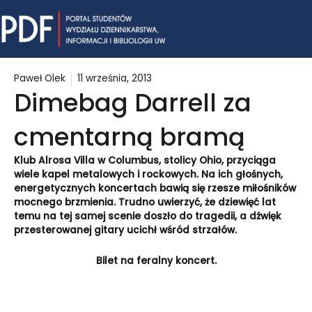
Skip
Mai
to
content
Me
Paweł Olek
11 września, 2013
Dimebag Darrell za
cmentarną bramą
Klub Alrosa Villa w Columbus, stolicy Ohio, przyciąga
wiele kapel metalowych i rockowych. Na ich głośnych,
energetycznych koncertach bawią się rzesze miłośników
mocnego brzmienia. Trudno uwierzyć, że dziewięć lat
temu na tej samej scenie doszło do tragedii, a dźwięk
przesterowanej gitary ucichł wśród strzałów.
Bilet na feralny koncert.