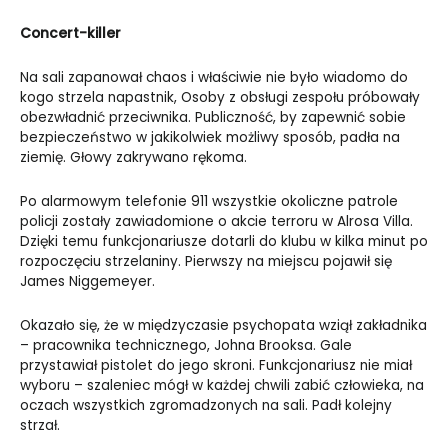
Concert-killer
Na sali zapanował chaos i właściwie nie było wiadomo do
kogo strzela napastnik, Osoby z obsługi zespołu próbowały
obezwładnić przeciwnika. Publiczność, by zapewnić sobie
bezpieczeństwo w jakikolwiek możliwy sposób, padła na
ziemię. Głowy zakrywano rękoma.
Po alarmowym telefonie 911 wszystkie okoliczne patrole
policji zostały zawiadomione o akcie terroru w Alrosa Villa.
Dzięki temu funkcjonariusze dotarli do klubu w kilka minut po
rozpoczęciu strzelaniny. Pierwszy na miejscu pojawił się
James Niggemeyer.
Okazało się, że w międzyczasie psychopata wziął zakładnika
– pracownika technicznego, Johna Brooksa. Gale
przystawiał pistolet do jego skroni. Funkcjonariusz nie miał
wyboru – szaleniec mógł w każdej chwili zabić człowieka, na
oczach wszystkich zgromadzonych na sali. Padł kolejny
strzał.