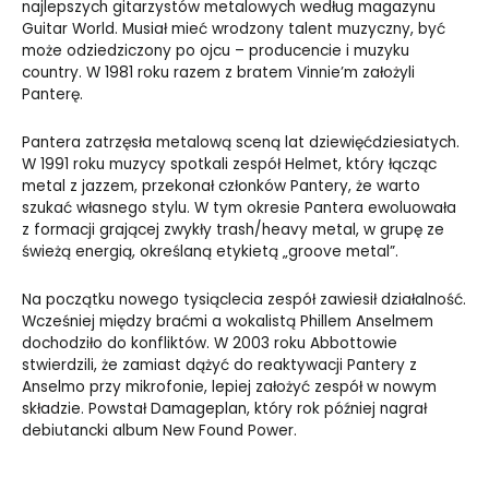
najlepszych gitarzystów metalowych według magazynu
Guitar World. Musiał mieć wrodzony talent muzyczny, być
może odziedziczony po ojcu – producencie i muzyku
country. W 1981 roku razem z bratem Vinnie’m założyli
Panterę.
Pantera zatrzęsła metalową sceną lat dziewięćdziesiatych.
W 1991 roku muzycy spotkali zespół Helmet, który łącząc
metal z jazzem, przekonał członków Pantery, że warto
szukać własnego stylu. W tym okresie Pantera ewoluowała
z formacji grającej zwykły trash/heavy metal, w grupę ze
świeżą energią, określaną etykietą „groove metal”.
Na początku nowego tysiąclecia zespół zawiesił działalność.
Wcześniej między braćmi a wokalistą Phillem Anselmem
dochodziło do konfliktów. W 2003 roku Abbottowie
stwierdzili, że zamiast dążyć do reaktywacji Pantery z
Anselmo przy mikrofonie, lepiej założyć zespół w nowym
składzie. Powstał Damageplan, który rok później nagrał
debiutancki album New Found Power.