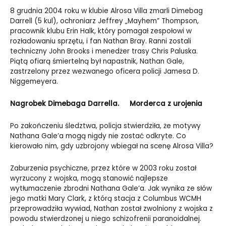
8 grudnia 2004 roku w klubie Alrosa Villa zmarli Dimebag
Darrell (5 kul), ochroniarz Jeffrey „Mayhem” Thompson,
pracownik klubu Erin Halk, który pomagał zespołowi w
rozładowaniu sprzętu, i fan Nathan Bray. Ranni zostali
techniczny John Brooks i menedżer trasy Chris Paluska.
Piątą ofiarą śmiertelną był napastnik, Nathan Gale,
zastrzelony przez wezwanego oficera policji Jamesa D.
Niggemeyera.
Nagrobek Dimebaga Darrella.
Morderca z urojenia
Po zakończeniu śledztwa, policja stwierdziła, że motywy
Nathana Gale’a mogą nigdy nie zostać odkryte. Co
kierowało nim, gdy uzbrojony wbiegał na scenę Alrosa Villa?
Zaburzenia psychiczne, przez które w 2003 roku został
wyrzucony z wojska, mogą stanowić najlepsze
wytłumaczenie zbrodni Nathana Gale’a. Jak wynika ze słów
jego matki Mary Clark, z którą stacja z Columbus WCMH
przeprowadziła wywiad, Nathan został zwolniony z wojska z
powodu stwierdzonej u niego schizofrenii paranoidalnej.