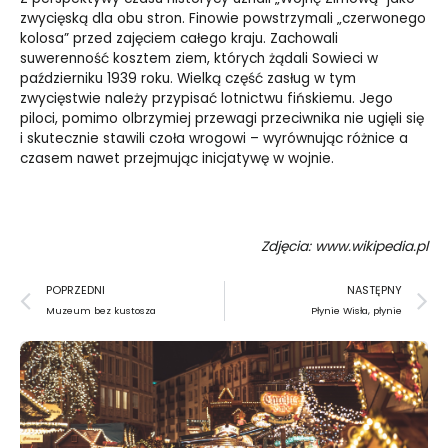
zwycięską dla obu stron. Finowie powstrzymali „czerwonego
kolosa” przed zajęciem całego kraju. Zachowali
suwerenność kosztem ziem, których żądali Sowieci w
październiku 1939 roku. Wielką część zasług w tym
zwycięstwie należy przypisać lotnictwu fińskiemu. Jego
piloci, pomimo olbrzymiej przewagi przeciwnika nie ugięli się
i skutecznie stawili czoła wrogowi – wyrównując różnice a
czasem nawet przejmując inicjatywę w wojnie.
Zdjęcia: www.wikipedia.pl
Prev
N
POPRZEDNI
NASTĘPNY
Muzeum bez kustosza
Płynie Wisła, płynie