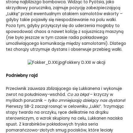
stronę najbliższgo bombowca. Widząc to Pyötsia, jako
skrzydłowy porucznika, zajmuje pozycję zabezpieczającą
„Lukkę” przed ewentualnym atakiem samolotów eskorty –
gdyby takie pojawiły się niespodziewanie na polu walki.
Poza tym, gdyby przyłączył się do uderzenia mogłoby to
spowodować chaos a nawet kolizję z sojuszniczą maszyną
(nie było jeszcze w tym czasie radia pokładowego
umożliwiającego komunikację między samolotami). Dlatego
też chorąży utrzymuje dystans i obserwuje przebieg walki.
Fokkery D.XXI w akcji
Podniebny rajd
Przeciwnik zauważa zbliżającego się Lukkanena i wykonuje
zwrot na południowy-wschód.
Co za błąd
– krzyczy w
myślach porucznik –
tylko zmniejszają dzielący nas dystans
!
Pierwszy SB-2 zaczął rosnąć w celowniku „Lukki”. Trzymając
stopy twardo na orczyku, ręce delikatnie na drążku
sterowniczym, a wzrok skupiony na celu, Lukkanen naciska
spust. Z karabinków pokładowych tryska seria
pomarańczowo-złotych smug pocisków, które leciały