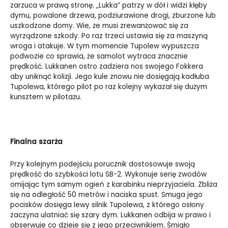
zarzuca w prawą stronę. „Lukka” patrzy w dół i widzi kłęby
dymu, powalone drzewa, podziurawione drogi, zburzone lub
uszkodzone domy. Wie, że musi zrewanżować się za
wyrządzone szkody. Po raz trzeci ustawia się za maszyną
wroga i atakuje. W tym momencie Tupolew wypuszcza
podwozie co sprawia, że samolot wytraca znacznie
prędkość. Lukkanen ostro zadziera nos swojego Fokkera
aby uniknąć kolizji. Jego kule znowu nie dosięgają kadłuba
Tupolewa, którego pilot po raz kolejny wykazał się dużym
kunsztem w pilotażu.
Finalna szarża
Przy kolejnym podejściu porucznik dostosowuje swoją
prędkość do szybkości lotu SB-2. Wykonuje serię zwodów
omijając tym samym ogień z karabinku nieprzyjaciela. Zbliża
się na odległość 50 metrów i naciska spust. Smuga jego
pocisków dosięga lewy silnik Tupolewa, z którego osłony
zaczyna ulatniać się szary dym. Lukkanen odbija w prawo i
obserwuje co dzieje się z jego przeciwnikiem. Śmigło