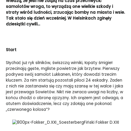
Wiedzą, że jeśli nie zdążą na czas przechwycić
samolotów wroga, to wyrządzą one wielkie szkody i
straty wśród ludności, zrzucając bomby na miasta i wsie.
Tak stało się dzień wcześniej. W Helsinkach zginęły
dziesiątki cywili…
Start
Słychać już ryk silników, świszczą wirniki, łopaty śmigieł
przecinają gęste, mgliste powietrze jak brzytew. Pierwszy
podrywa swój samolot Lukkanen, który dowodzi trzecim
kluczem. Za nim startują pozostali piloci 24 eskadry. Żaden
z nich nie zastanawia się czy mają szansę w tej walce i jaka
jest przewaga Sowietów. Nikt nie zwraca uwagi na liczby, w
końcu chodzi o obronę ojczyzny. Ich orężem jest odwaga, a
atutem doświadczenie, lecz czy zdołają one pokonać
„czerwonego kolosa”?
Fiński Fokker D.XXI