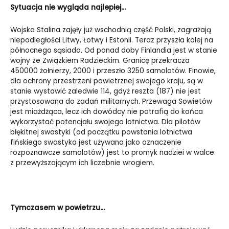
Sytuacja nie wygląda najlepiej…
Wojska Stalina zajęły już wschodnią część Polski, zagrażają
niepodległości Litwy, Łotwy i Estonii. Teraz przyszła kolej na
północnego sąsiada. Od ponad doby Finlandia jest w stanie
wojny ze Związkiem Radzieckim. Granicę przekracza
450000 żołnierzy, 2000 i przeszło 3250 samolotów. Finowie,
dla ochrony przestrzeni powietrznej swojego kraju, są w
stanie wystawić zaledwie 114, gdyż reszta (187) nie jest
przystosowana do zadań militarnych. Przewaga Sowietów
jest miażdżąca, lecz ich dowódcy nie potrafią do końca
wykorzystać potencjału swojego lotnictwa. Dla pilotów
błękitnej swastyki (od początku powstania lotnictwa
fińskiego swastyka jest używana jako oznaczenie
rozpoznawcze samolotów) jest to promyk nadziei w walce
z przewyższającym ich liczebnie wrogiem.
Tymczasem w powietrzu…