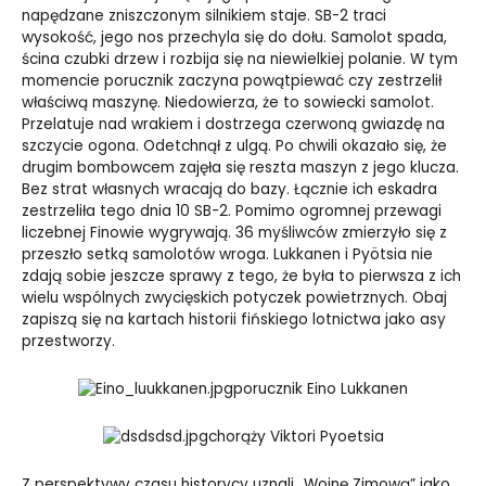
napędzane zniszczonym silnikiem staje. SB-2 traci
wysokość, jego nos przechyla się do dołu. Samolot spada,
ścina czubki drzew i rozbija się na niewielkiej polanie. W tym
momencie porucznik zaczyna powątpiewać czy zestrzelił
właściwą maszynę. Niedowierza, że to sowiecki samolot.
Przelatuje nad wrakiem i dostrzega czerwoną gwiazdę na
szczycie ogona. Odetchnął z ulgą. Po chwili okazało się, że
drugim bombowcem zajęła się reszta maszyn z jego klucza.
Bez strat własnych wracają do bazy. Łącznie ich eskadra
zestrzeliła tego dnia 10 SB-2. Pomimo ogromnej przewagi
liczebnej Finowie wygrywają. 36 myśliwców zmierzyło się z
przeszło setką samolotów wroga. Lukkanen i Pyötsia nie
zdają sobie jeszcze sprawy z tego, że była to pierwsza z ich
wielu wspólnych zwycięskich potyczek powietrznych. Obaj
zapiszą się na kartach historii fińskiego lotnictwa jako asy
przestworzy.
porucznik Eino Lukkanen
chorąży Viktori Pyoetsia
Z perspektywy czasu historycy uznali „Wojnę Zimową” jako