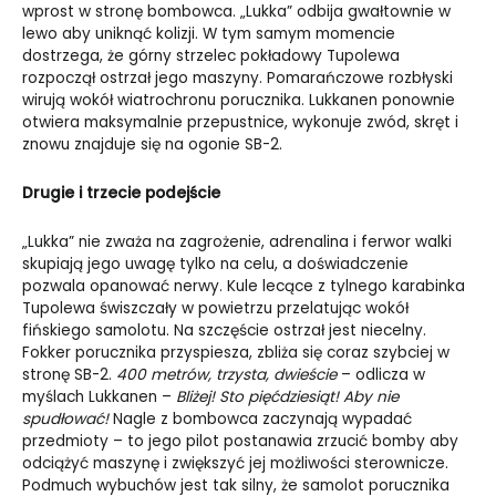
wprost w stronę bombowca. „Lukka” odbija gwałtownie w
lewo aby uniknąć kolizji. W tym samym momencie
dostrzega, że górny strzelec pokładowy Tupolewa
rozpoczął ostrzał jego maszyny. Pomarańczowe rozbłyski
wirują wokół wiatrochronu porucznika. Lukkanen ponownie
otwiera maksymalnie przepustnice, wykonuje zwód, skręt i
znowu znajduje się na ogonie SB-2.
Drugie i trzecie podejście
„Lukka” nie zważa na zagrożenie, adrenalina i ferwor walki
skupiają jego uwagę tylko na celu, a doświadczenie
pozwala opanować nerwy. Kule lecące z tylnego karabinka
Tupolewa świszczały w powietrzu przelatując wokół
fińskiego samolotu. Na szczęście ostrzał jest niecelny.
Fokker porucznika przyspiesza, zbliża się coraz szybciej w
stronę SB-2.
400 metrów, trzysta, dwieście
– odlicza w
myślach Lukkanen –
Bliżej! Sto pięćdziesiąt! Aby nie
spudłować!
Nagle z bombowca zaczynają wypadać
przedmioty – to jego pilot postanawia zrzucić bomby aby
odciążyć maszynę i zwiększyć jej możliwości sterownicze.
Podmuch wybuchów jest tak silny, że samolot porucznika