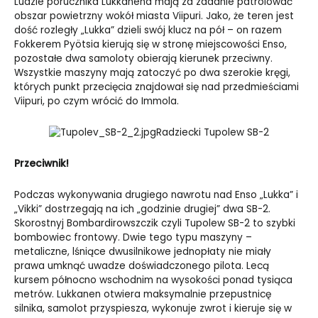
Ludzie porucznika Lukkanena mają za zadanie patrolować
obszar powietrzny wokół miasta Viipuri. Jako, że teren jest
dość rozległy „Lukka” dzieli swój klucz na pół – on razem
Fokkerem Pyötsia kierują się w stronę miejscowości Enso,
pozostałe dwa samoloty obierają kierunek przeciwny.
Wszystkie maszyny mają zatoczyć po dwa szerokie kręgi,
których punkt przecięcia znajdował się nad przedmieściami
Viipuri, po czym wrócić do Immola.
Radziecki Tupolew SB-2
Przeciwnik!
Podczas wykonywania drugiego nawrotu nad Enso „Lukka” i
„Vikki” dostrzegają na ich „godzinie drugiej” dwa SB-2.
Skorostnyj Bombardirowszczik czyli Tupolew SB-2 to szybki
bombowiec frontowy. Dwie tego typu maszyny –
metaliczne, lśniące dwusilnikowe jednopłaty nie miały
prawa umknąć uwadze doświadczonego pilota. Lecą
kursem północno wschodnim na wysokości ponad tysiąca
metrów. Lukkanen otwiera maksymalnie przepustnicę
silnika, samolot przyspiesza, wykonuje zwrot i kieruje się w