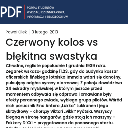
Skip
Mai
to
content
Me
Paweł Olek
3 lutego, 2013
Czerwony kolos vs
błękitna swastyka
Chłodne, mgliste popołudnie 1 grudnia 1939 roku.
Zegarek wskazał godzinę 11.23, gdy do budynku koszar
oficerskich fińskiego lotniska Immola wdarł się donośny,
pulsujący odgłos syreny alarmowej. Z pokoju dowództwa
24 eskadry myśliwskiej, w którym jeszcze przed
momentem odbywała się odprawa i omawiane były
efekty porannego zwiadu, wybiega grupa pilotów. Wśród
nich porucznik Eino Antero „Lukka” Lukkanen i jego
skrzydłowy – chorąży Viktori „Vikki” Pyötsia. Wszyscy
biegną w stronę hangarów, gdzie stoją ich maszyny –
Fokkery D.XXI – przygotowane do ponownego startu.