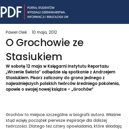
Skip
Mai
to
content
Me
Paweł Olek
10 maja, 2012
O Grochowie ze
Stasiukiem
W sobotę 12 maja w Księgarni Instytutu Reportażu
,,Wrzenie Świata” odbędzie się spotkanie z Andrzejem
Stasiukiem. Pisarz zaliczany do grona jednego z
najważniejszych polskich twórców średniego pokolenia,
opowie o swojej nowej książce – ,,Grochów”
Grochów to miejsce szczególne w biografii autora. Właśnie
stąd wzięły początek pierwsze inspiracje dla dalszej
twórczości. Dlatego też cztery opowiadania, które składają