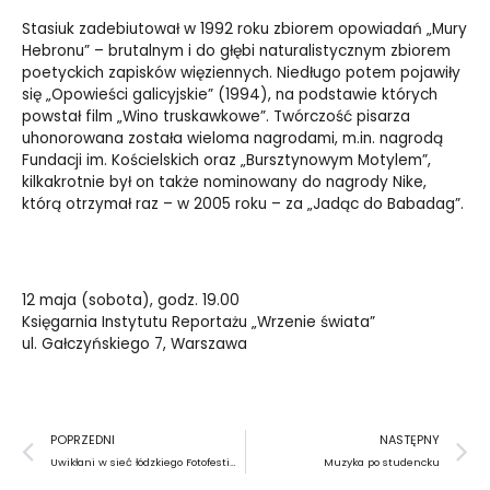
Stasiuk zadebiutował w 1992 roku zbiorem opowiadań
„
Mury
Hebronu” – brutalnym i do głębi naturalistycznym zbiorem
poetyckich zapisków więziennych. Niedługo potem pojawiły
się
„
Opowieści galicyjskie” (1994), na podstawie których
powstał film
„
Wino truskawkowe”. Twórczość pisarza
uhonorowana została wieloma nagrodami, m.in. nagrodą
Fundacji im. Kościelskich oraz
„
Bursztynowym Motylem”,
kilkakrotnie był on także nominowany do nagrody Nike,
którą otrzymał raz – w 2005 roku – za
„
Jadąc do Babadag”.
12 maja (sobota), godz. 19.00
Księgarnia Instytutu Reportażu
„
Wrzenie świata”
ul. Gałczyńskiego 7, Warszawa
Prev
N
POPRZEDNI
NASTĘPNY
Uwikłani w sieć łódzkiego Fotofestiwalu
Muzyka po studencku