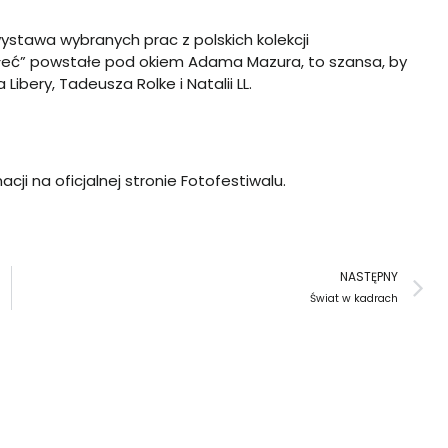
stawa wybranych prac z polskich kolekcji
płeć” powstałe pod okiem Adama Mazura, to szansa, by
ibery, Tadeusza Rolke i Natalii LL.
cji na oficjalnej stronie
Fotofestiwalu
.
N
NASTĘPNY
Świat w kadrach