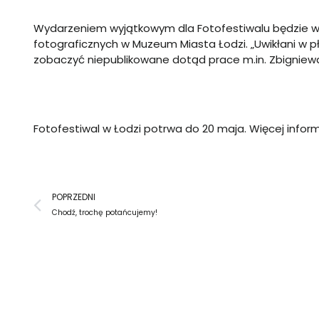
Wydarzeniem wyjątkowym dla Fotofestiwalu będzie wy
fotograficznych w Muzeum Miasta Łodzi. „Uwikłani w 
zobaczyć niepublikowane dotąd prace m.in. Zbigniewa L
Fotofestiwal w Łodzi potrwa do 20 maja. Więcej informa
Prev
POPRZEDNI
Chodź, trochę potańcujemy!