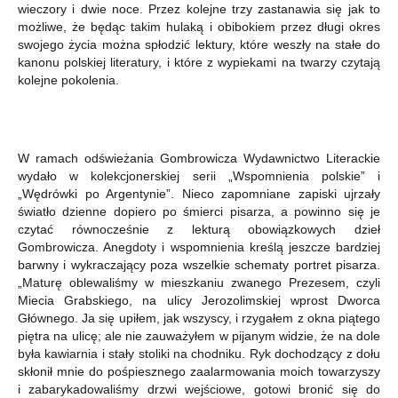
wieczory i dwie noce. Przez kolejne trzy zastanawia się jak to
możliwe, że będąc takim hulaką i obibokiem przez długi okres
swojego życia można spłodzić lektury, które weszły na stałe do
kanonu polskiej literatury, i które z wypiekami na twarzy czytają
kolejne pokolenia.
W ramach odświeżania Gombrowicza Wydawnictwo Literackie
wydało w kolekcjonerskiej serii „Wspomnienia polskie” i
„Wędrówki po Argentynie”. Nieco zapomniane zapiski ujrzały
światło dzienne dopiero po śmierci pisarza, a powinno się je
czytać równocześnie z lekturą obowiązkowych dzieł
Gombrowicza. Anegdoty i wspomnienia kreślą jeszcze bardziej
barwny i wykraczający poza wszelkie schematy portret pisarza.
„Maturę oblewaliśmy w mieszkaniu zwanego Prezesem, czyli
Miecia Grabskiego, na ulicy Jerozolimskiej wprost Dworca
Głównego. Ja się upiłem, jak wszyscy, i rzygałem z okna piątego
piętra na ulicę; ale nie zauważyłem w pijanym widzie, że na dole
była kawiarnia i stały stoliki na chodniku. Ryk dochodzący z dołu
skłonił mnie do pośpiesznego zaalarmowania moich towarzyszy
i zabarykadowaliśmy drzwi wejściowe, gotowi bronić się do