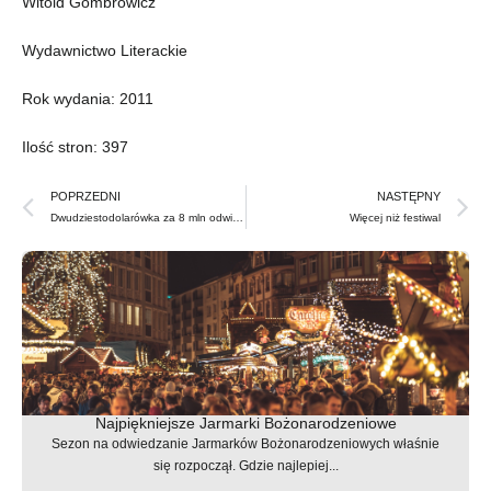
Witold Gombrowicz
Wydawnictwo Literackie
Rok wydania: 2011
Ilość stron: 397
Prev
N
POPRZEDNI
NASTĘPNY
Dwudziestodolarówka za 8 mln odwiedzi Warszawę
Więcej niż festiwal
Najpiękniejsze Jarmarki Bożonarodzeniowe
Sezon na odwiedzanie Jarmarków Bożonarodzeniowych właśnie
się rozpoczął. Gdzie najlepiej...