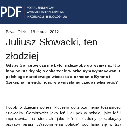
Skip
Mai
to
content
Me
Paweł Olek
19 marca, 2012
Juliusz Słowacki, ten
złodziej
Gdyby Gombrowicza nie było, należałoby go wymyślić. Kto
inny pokusiłby się o oskarżenie w szkolnym wypracowaniu
polskiego narodowego wieszcza o okradanie Byrona i
Szekspira i nieudolność w wymyślaniu czegoś własnego?
Podobno dzieciństwo jest kluczem do zrozumienia tożsamości
człowieka. Gombrowicz jako leń i głupek w szkole, jako leń i
imprezowicz na studiach, jako leń i niezdolny poszukujący
przyszły pisarz. „Wspomnienia polskie” pochłania się w trzy