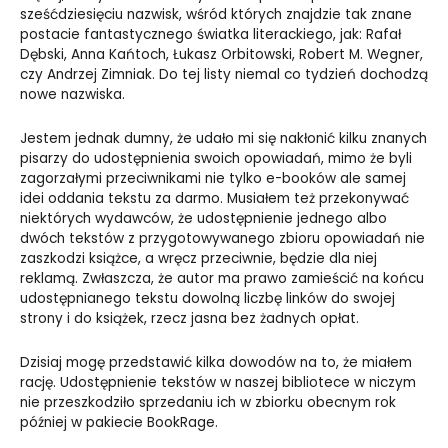
sześćdziesięciu nazwisk, wśród których znajdzie tak znane
postacie fantastycznego światka literackiego, jak: Rafał
Dębski, Anna Kańtoch, Łukasz Orbitowski, Robert M. Wegner,
czy Andrzej Zimniak. Do tej listy niemal co tydzień dochodzą
nowe nazwiska.
Jestem jednak dumny, że udało mi się nakłonić kilku znanych
pisarzy do udostępnienia swoich opowiadań, mimo że byli
zagorzałymi przeciwnikami nie tylko e-booków ale samej
idei oddania tekstu za darmo. Musiałem też przekonywać
niektórych wydawców, że udostępnienie jednego albo
dwóch tekstów z przygotowywanego zbioru opowiadań nie
zaszkodzi książce, a wręcz przeciwnie, będzie dla niej
reklamą. Zwłaszcza, że autor ma prawo zamieścić na końcu
udostępnianego tekstu dowolną liczbę linków do swojej
strony i do książek, rzecz jasna bez żadnych opłat.
Dzisiaj mogę przedstawić kilka dowodów na to, że miałem
rację. Udostępnienie tekstów w naszej bibliotece w niczym
nie przeszkodziło sprzedaniu ich w zbiorku obecnym rok
później w pakiecie BookRage.