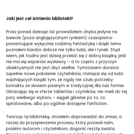
Jaki jest cel istnienia biblioteki?
Przez ponad dziesięć lat prowadziłem chyba jedyne na
świecie (poza anglojęzycznym rynkiem) czasopismo
prezentujące wyłącznie rodzimą fantastykę i dzięki temu
poznałem bardzo dobrze nie tylko ludzi, ale i rynek. Stąd
wiem, jak trudno jest dzisiaj przebić się z dobrą książką, jeśli
nie ma się wsparcia wydawcy – a to często z przyczyn
obiektywnych nie jest zbyt wielkie. Tymczasem dorasta
zupełnie nowe pokolenie czytelników, różniące się od ludzi
wąchających książki tym, że nigdy nie czuło potrzeby
kontaktu ze słowem pisanym w tradycyjnej dla nas formie.
Obracając się w sferze tabletów i czytników, nie mieli do tej
pory wielkiego wyboru – sięgali głównie po to, co
spiratowane, albo po ogólnie dostępne fanfiction.
Tworząc tę bibliotekę, chciałem doprowadzić do zmian, a
raczej do przyspieszenia procesu, który pozwoli nam,
polskim autorom i czytelnikom, dogonić resztę świata.