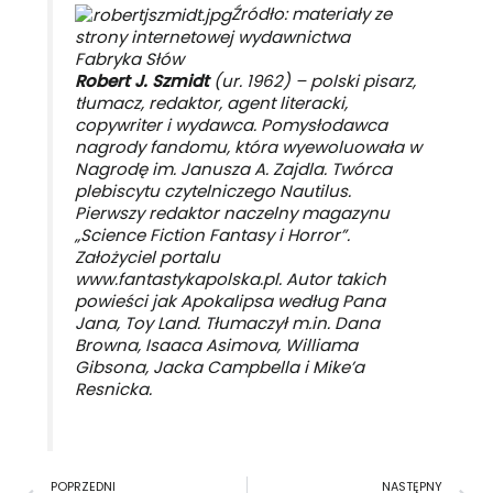
Źródło: materiały ze
strony internetowej wydawnictwa
Fabryka Słów
Robert J. Szmidt
(ur. 1962) – polski pisarz,
tłumacz, redaktor, agent literacki,
copywriter i wydawca. Pomysłodawca
nagrody fandomu, która wyewoluowała w
Nagrodę im. Janusza A. Zajdla. Twórca
plebiscytu czytelniczego Nautilus.
Pierwszy redaktor naczelny magazynu
„Science Fiction Fantasy i Horror”.
Założyciel portalu
www.fantastykapolska.pl. Autor takich
powieści jak
Apokalipsa według Pana
Jana
,
Toy Land
. Tłumaczył m.in. Dana
Browna, Isaaca Asimova, Williama
Gibsona, Jacka Campbella i Mike’a
Resnicka.
Prev
N
POPRZEDNI
NASTĘPNY