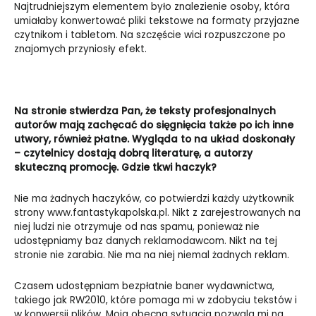
Najtrudniejszym elementem było znalezienie osoby, która
umiałaby konwertować pliki tekstowe na formaty przyjazne
czytnikom i tabletom. Na szczęście wici rozpuszczone po
znajomych przyniosły efekt.
Na stronie stwierdza Pan, że teksty profesjonalnych
autorów mają zachęcać do sięgnięcia także po ich inne
utwory, również płatne. Wygląda to na układ doskonały
– czytelnicy dostają dobrą literaturę, a autorzy
skuteczną promocję. Gdzie tkwi haczyk?
Nie ma żadnych haczyków, co potwierdzi każdy użytkownik
strony
www.fantastykapolska.pl
. Nikt z zarejestrowanych na
niej ludzi nie otrzymuje od nas spamu, ponieważ nie
udostępniamy baz danych reklamodawcom. Nikt na tej
stronie nie zarabia. Nie ma na niej niemal żadnych reklam.
Czasem udostępniam bezpłatnie baner wydawnictwa,
takiego jak RW2010, które pomaga mi w zdobyciu tekstów i
w konwersji plików. Moja obecna sytuacja pozwala mi na