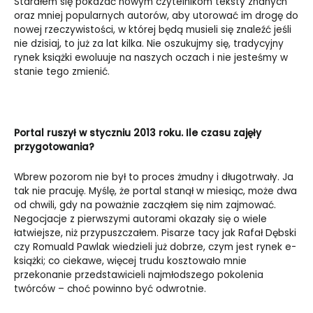
Starałem się pokazać nowym czytelnikom teksty znanych
oraz mniej popularnych autorów, aby utorować im drogę do
nowej rzeczywistości, w której będą musieli się znaleźć jeśli
nie dzisiaj, to już za lat kilka. Nie oszukujmy się, tradycyjny
rynek książki ewoluuje na naszych oczach i nie jesteśmy w
stanie tego zmienić.
Portal ruszył w styczniu 2013 roku. Ile czasu zajęły
przygotowania?
Wbrew pozorom nie był to proces żmudny i długotrwały. Ja
tak nie pracuję. Myślę, że portal stanął w miesiąc, może dwa
od chwili, gdy na poważnie zacząłem się nim zajmować.
Negocjacje z pierwszymi autorami okazały się o wiele
łatwiejsze, niż przypuszczałem. Pisarze tacy jak Rafał Dębski
czy Romuald Pawlak wiedzieli już dobrze, czym jest rynek e-
książki; co ciekawe, więcej trudu kosztowało mnie
przekonanie przedstawicieli najmłodszego pokolenia
twórców – choć powinno być odwrotnie.