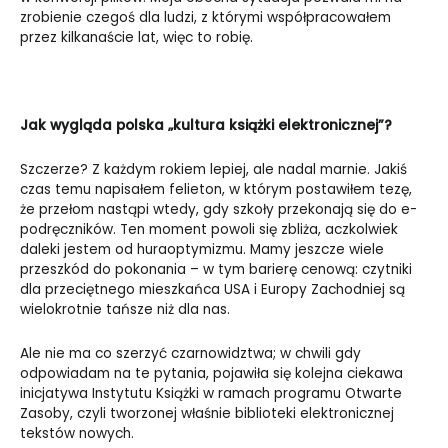
zrobienie czegoś dla ludzi, z którymi współpracowałem
przez kilkanaście lat, więc to robię.
Jak wygląda polska „kultura książki elektronicznej”?
Szczerze? Z każdym rokiem lepiej, ale nadal marnie. Jakiś
czas temu napisałem felieton, w którym postawiłem tezę,
że przełom nastąpi wtedy, gdy szkoły przekonają się do e-
podręczników. Ten moment powoli się zbliża, aczkolwiek
daleki jestem od huraoptymizmu. Mamy jeszcze wiele
przeszkód do pokonania – w tym barierę cenową: czytniki
dla przeciętnego mieszkańca USA i Europy Zachodniej są
wielokrotnie tańsze niż dla nas.
Ale nie ma co szerzyć czarnowidztwa; w chwili gdy
odpowiadam na te pytania, pojawiła się kolejna ciekawa
inicjatywa Instytutu Książki w ramach programu Otwarte
Zasoby, czyli tworzonej właśnie biblioteki elektronicznej
tekstów nowych.