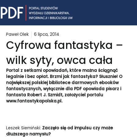
Skip
Mai
to
content
Me
Paweł Olek
6 lipca, 2014
Cyfrowa fantastyka –
wilk syty, owca cała
Portal z setkami opowiadań, które można ściągnąć
legalnie i bez opłat. Brzmi jak fantastyka? Słusznie! O
największej polskiej bibliotece darmowych ebooków
fantastycznych, wyłącznie dla PDF opowiada pisarz i
fantasta Robert J. Szmidt, założyciel portalu
www.fantastykapolska.pl.
Leszek Siemiński:
Zaczęło się od impulsu czy może
dłuższego namysłu?