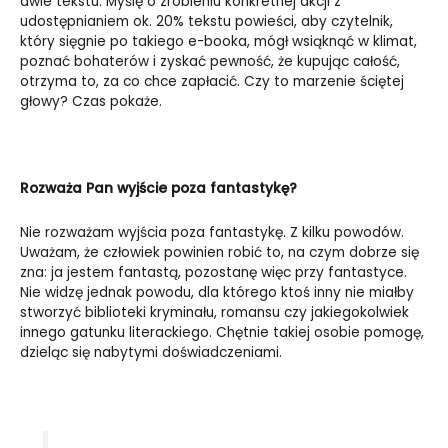
dwie tekstu. Myślę o zrobieniu konkretnej akcji z
udostępnianiem ok. 20% tekstu powieści, aby czytelnik,
który sięgnie po takiego e-booka, mógł wsiąknąć w klimat,
poznać bohaterów i zyskać pewność, że kupując całość,
otrzyma to, za co chce zapłacić. Czy to marzenie ściętej
głowy? Czas pokaże.
Rozważa Pan wyjście poza fantastykę?
Nie rozważam wyjścia poza fantastykę. Z kilku powodów.
Uważam, że człowiek powinien robić to, na czym dobrze się
zna: ja jestem fantastą, pozostanę więc przy fantastyce.
Nie widzę jednak powodu, dla którego ktoś inny nie miałby
stworzyć biblioteki kryminału, romansu czy jakiegokolwiek
innego gatunku literackiego. Chętnie takiej osobie pomogę,
dzieląc się nabytymi doświadczeniami.