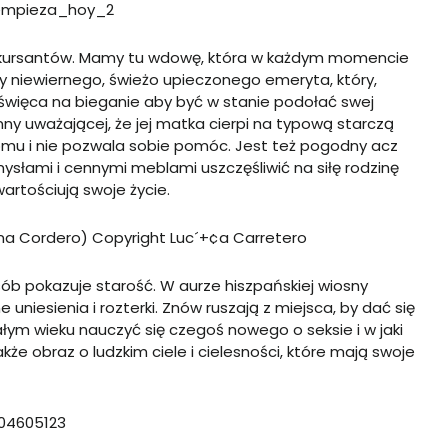
ć kursantów. Mamy tu wdowę, która w każdym momencie
 niewiernego, świeżo upieczonego emeryta, który,
święca na bieganie aby być w stanie podołać swej
ny uważającej, że jej matka cierpi na typową starczą
omu i nie pozwala sobie pomóc. Jest też pogodny acz
ysłami i cennymi meblami uszczęśliwić na siłę rodzinę
artościują swoje życie.
b pokazuje starość. W aurze hiszpańskiej wiosny
niesienia i rozterki. Znów ruszają z miejsca, by dać się
łym wieku nauczyć się czegoś nowego o seksie i w jaki
że obraz o ludzkim ciele i cielesności, które mają swoje