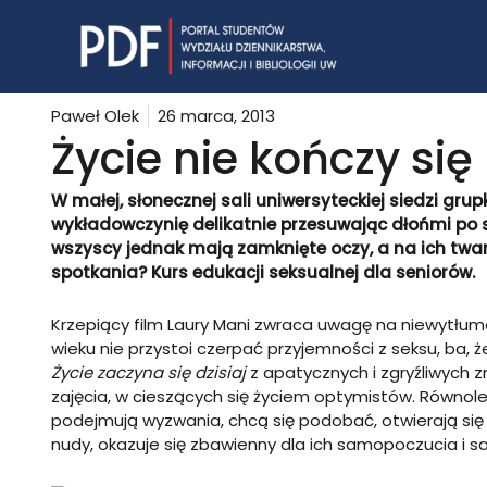
Skip
to
content
Paweł Olek
26 marca, 2013
Życie nie kończy się
W małej, słonecznej sali uniwersyteckiej siedzi gru
wykładowczynię delikatnie przesuwając dłońmi po sw
wszyscy jednak mają zamknięte oczy, a na ich twa
spotkania? Kurs edukacji seksualnej dla seniorów.
Krzepiący film Laury Mani zwraca uwagę na niewytłu
wieku nie przystoi czerpać przyjemności z seksu, ba,
Życie zaczyna się dzisiaj
z apatycznych i zgryźliwych 
zajęcia, w cieszących się życiem optymistów. Równo
podejmują wyzwania, chcą się podobać, otwierają się 
nudy, okazuje się zbawienny dla ich samopoczucia i 