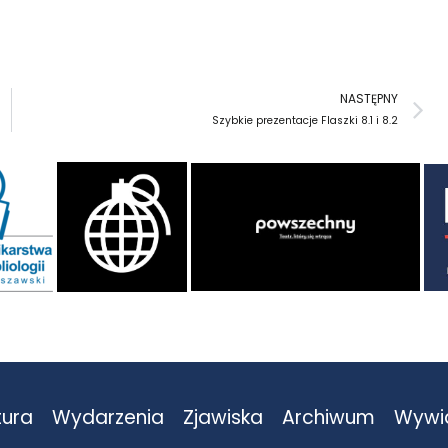
N
NASTĘPNY
Szybkie prezentacje Flaszki 8.1 i 8.2
tura
Wydarzenia
Zjawiska
Archiwum
Wywi