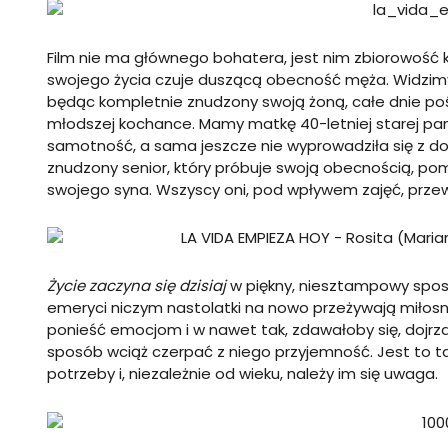
Film nie ma głównego bohatera, jest nim zbiorowoś
swojego życia czuje duszącą obecność męża. Widzimy
będąc kompletnie znudzony swoją żoną, całe dnie po
młodszej kochance. Mamy matkę 40-letniej starej pan
samotność, a sama jeszcze nie wyprowadziła się z d
znudzony senior, który próbuje swoją obecnością, pom
swojego syna. Wszyscy oni, pod wpływem zajęć, przew
Życie zaczyna się dzisiaj
w piękny, niesztampowy sposó
emeryci niczym nastolatki na nowo przeżywają miłosne u
ponieść emocjom i w nawet tak, zdawałoby się, dojrza
sposób wciąż czerpać z niego przyjemność. Jest to tak
potrzeby i, niezależnie od wieku, należy im się uwaga.