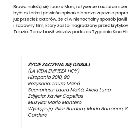
Brawa należą się Laurze Mani, reżyserce i autorce sce
była aktorka i powieściopisarka bardzo zręcznie popro
już przecież aktorów, że ci w nienachalny sposób jawi
i zabawny film, który został nagrodzony przez krytykó
Tuluzie. Teraz bawił widzów podczas Tygodnia Kina Hi
ŻYCIE ZACZYNA SIĘ DZISIAJ
(LA VIDA EMPIEZA HOY)
Hiszpania 2010, 90′
Reżyseria: Laura Mañá
Scenariusz: Laura Mañá, Alicia Luna
Zdjęcia: Xavier Capellas
Muzyka: Mario Montero
Występują: Pilar Bardem, María Barranco, 
Cordero