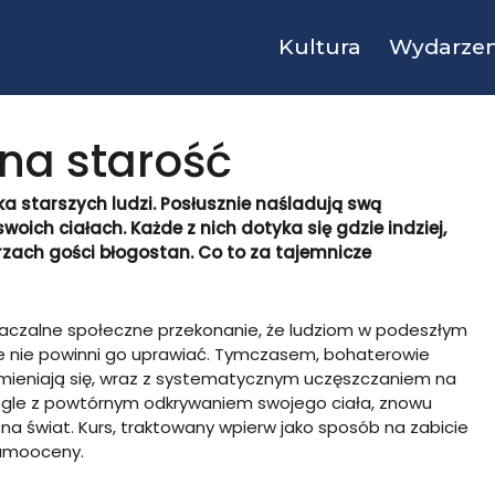
Kultura
Wydarzen
 na starość
pka starszych ludzi. Posłusznie naśladują swą
oich ciałach. Każde z nich dotyka się gdzie indziej,
rzach gości błogostan. Co to za tajemnicze
maczalne społeczne przekonanie, że ludziom w podeszłym
 że nie powinni go uprawiać. Tymczasem, bohaterowie
zmieniają się, wraz z systematycznym uczęszczaniem na
legle z powtórnym odkrywaniem swojego ciała, znowu
na świat. Kurs, traktowany wpierw jako sposób na zabicie
samooceny.