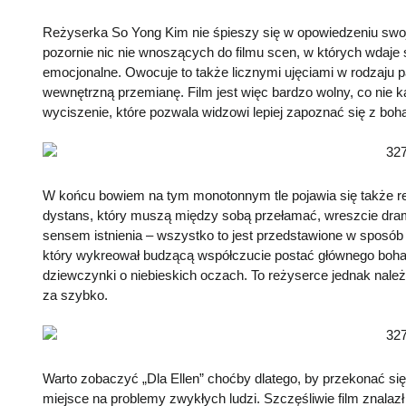
Reżyserka So Yong Kim nie śpieszy się w opowiedzeniu swoje
pozornie nic nie wnoszących do filmu scen, w których wdaje s
emocjonalne. Owocuje to także licznymi ujęciami w rodzaj
wewnętrzną przemianę. Film jest więc bardzo wolny, co nie k
wyciszenie, które pozwala widzowi lepiej zapoznać się z boh
W końcu bowiem na tym monotonnym tle pojawia się także rela
dystans, który muszą między sobą przełamać, wreszcie drama
sensem istnienia – wszystko to jest przedstawione w sposó
który wykreował budzącą współczucie postać głównego bohate
dziewczynki o niebieskich oczach. To reżyserce jednak należ
za szybko.
Warto zobaczyć „Dla Ellen” choćby dlatego, by przekonać się,
miejsce na problemy zwykłych ludzi. Szczęśliwie film znalaz