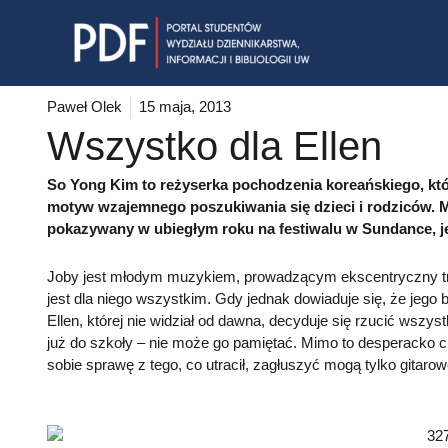
Skip
to
content
Paweł Olek
15 maja, 2013
Wszystko dla Ellen
So Yong Kim to reżyserka pochodzenia koreańskiego, któr
motyw wzajemnego poszukiwania się dzieci i rodziców. M
pokazywany w ubiegłym roku na festiwalu w Sundance, je
Joby jest młodym muzykiem, prowadzącym ekscentryczny tr
jest dla niego wszystkim. Gdy jednak dowiaduje się, że jego 
Ellen, której nie widział od dawna, decyduje się rzucić wszy
już do szkoły – nie może go pamiętać. Mimo to desperacko chc
sobie sprawę z tego, co utracił, zagłuszyć mogą tylko gitaro