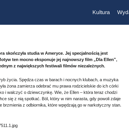
Kultura
Wyd
a skończyła studia w Ameryce. Jej specjalnością jest
otyw ten mocno eksponuje jej najnowszy film „Dla Ellen”,
dnym z największych festiwali filmów niezależnych.
yb życia. Spędza czas w barach i nocnych klubach, a muzyka
była żona zamierza odebrać mu prawa rodzicielskie do ich córki
stko i walczyć o dziewczynkę. W
ie, że Ellen – która teraz chodzi
e się z nią spotkać. Ból, który w nim narasta, gdy powoli zdaje
we brzmienia z odbiornika, które wpędzają go w narkotyczny stan.