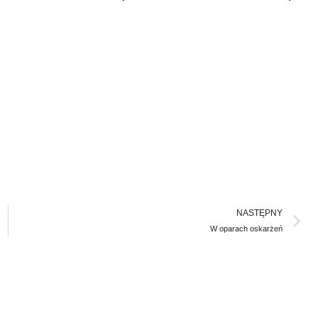
N
NASTĘPNY
W oparach oskarżeń