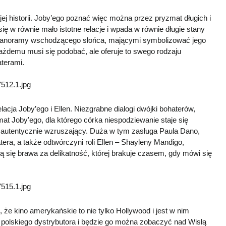
j historii. Joby’ego poznać więc można przez pryzmat długich i
ię w równie mało istotne relacje i wpada w równie długie stany
u panoramy wschodzącego słońca, mającymi symbolizować jego
ażdemu musi się podobać, ale oferuje to swego rodzaju
aterami.
cja Joby’ego i Ellen. Niezgrabne dialogi dwójki bohaterów,
t Joby’ego, dla którego córka niespodziewanie staje się
b autentycznie wzruszający. Duża w tym zasługa Paula Dano,
ra, a także odtwórczyni roli Ellen – Shayleny Mandigo,
ą się brawa za delikatność, której brakuje czasem, gdy mówi się
 że kino amerykańskie to nie tylko Hollywood i jest w nim
ł polskiego dystrybutora i będzie go można zobaczyć nad Wisłą