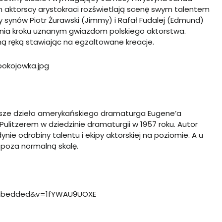
 aktorscy arystokraci rozświetlają scenę swym talentem
synów Piotr Żurawski (Jimmy) i Rafał Fudalej (Edmund)
nia kroku uznanym gwiazdom polskiego aktorstwa.
ną ręką stawiając na egzaltowane kreacje.
ejsze dzieło amerykańskiego dramaturga Eugene’a
Pulitzerem w dziedzinie dramaturgii w 1957 roku. Autor
ie odrobiny talentu i ekipy aktorskiej na poziomie. A u
 poza normalną skalę.
embedded&v=1fYWAU9UOXE