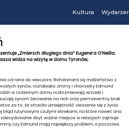
Kultura
Wydarzen
ń
ezentuje „Zmierzch długiego dnia” Eugene’a O’Neilla.
rasza widza na wizytę w domu Tyronów,
nia od rana do wieczora. Bohaterami są małżeństwo z
orosłych synów, rozrabiaka Jimmy i chorowity Edmund
dzin w rodzinnym domu rozbrzmiewają wrzaski i
zarzucają synom żerowanie na nich oraz permanentny brak
atce za to, że straciła umiejętność cieszenia się z życia.
ój błąd rutynowymi czułymi słówkami, na które nawet ona
lii zdecydowanie zbyt ważne miejsce w relacjach zajmuje
 Jimmy czy Edmund mają największy problem, a poczciwa