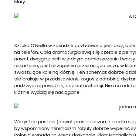
Mary.
Sztuka O’Neilla w zasadzie pozbawiona jest akcji, boh
na telefon. Cała dramaturgia swą siłę czerpie z pełn
nawet dwojga z nich w jednym pomieszczeniu tworz
oskarżenia, pustkę zapełnia przejmująca cisza, w kt
zwiastujące kolejną kłótnię. Ten schemat dobrze dział
ale brakuje w przedstawieniu kogoś z odrobiną dystans
nadzwyczaj poważnie, bez autorefleksji. Nie ma odskocz
kłótnie wydają się naciągane.
Wszystkie postaci (nawet prostoduszna, z rzadka się
by wspomniany minimalizm fabuły dobrze wypełnić s
Polonia wypada to wręcz doskonale. Piotr Machalica 