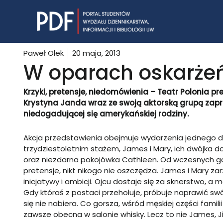
Skip
to
content
Paweł Olek
20 maja, 2013
W oparach oskarże
Krzyki, pretensje, niedomówienia – Teatr Polonia pr
Krystyna Janda wraz ze swoją aktorską grupą zap
niedogadującej się amerykańskiej rodziny.
Akcja przedstawienia obejmuje wydarzenia jednego d
trzydziestoletnim stażem, James i Mary, ich dwójka d
oraz niezdarna pokojówka Cathleen. Od wczesnych go
pretensje, nikt nikogo nie oszczędza. James i Mary 
inicjatywy i ambicji. Ojcu dostaje się za sknerstwo, a m
Gdy któraś z postaci przeholuje, próbuje naprawić sw
się nie nabiera. Co gorsza, wśród męskiej części fami
zawsze obecna w salonie whisky. Lecz to nie James,