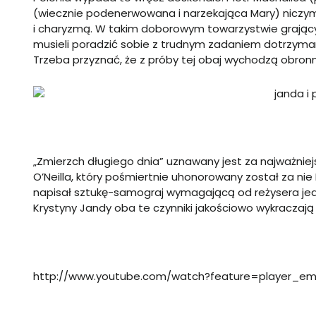
(wiecznie podenerwowana i narzekająca Mary) niczym
i charyzmą. W takim doborowym towarzystwie grający 
musieli poradzić sobie z trudnym zadaniem dotrzyma
Trzeba przyznać, że z próby tej obaj wychodzą obron
„Zmierzch długiego dnia” uznawany jest za najważni
O’Neilla, który pośmiertnie uhonorowany został za nie 
napisał sztukę-samograj wymagającą od reżysera jedyn
Krystyny Jandy oba te czynniki jakościowo wykraczają
http://www.youtube.com/watch?feature=player_