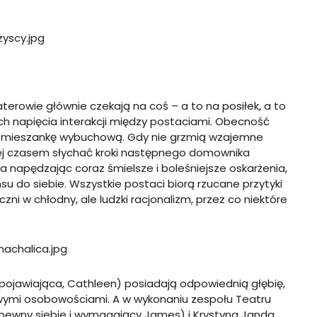
aterowie głównie czekają na coś – a to na posiłek, a to
ych napięcia interakcji między postaciami. Obecność
y mieszankę wybuchową. Gdy nie grzmią wzajemne
órej czasem słychać kroki następnego domownika
a napędzając coraz śmielsze i boleśniejsze oskarżenia,
u do siebie. Wszystkie postaci biorą rzucane przytyki
ni w chłodny, ale ludzki racjonalizm, przez co niektóre
 pojawiająca, Cathleen) posiadają odpowiednią głębię,
wymi osobowościami. A w wykonaniu zespołu Teatru
(pewny siebie i wymagający James) i Krystyna Janda