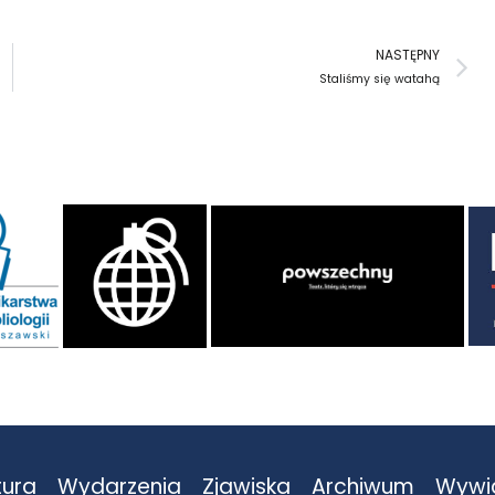
N
NASTĘPNY
Staliśmy się watahą
tura
Wydarzenia
Zjawiska
Archiwum
Wywi