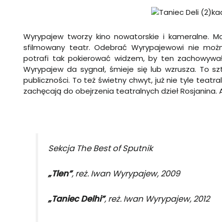
kad
Wyrypajew tworzy kino nowatorskie i kameralne. Mo
sfilmowany teatr. Odebrać Wyrypajewowi nie możn
potrafi tak pokierować widzem, by ten zachowywał
Wyrypajew da sygnał, śmieje się lub wzrusza. To szt
publiczności. To też świetny chwyt, już nie tyle teat
zachęcają do obejrzenia teatralnych dzieł Rosjanina. 
Sekcja The Best of Sputnik
„Tlen”
, reż. Iwan Wyrypajew, 2009
„Taniec Delhi”
, reż. Iwan Wyrypajew, 2012