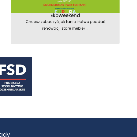
astępny
EkoWeekend
Chcesz zobaczyć jak tanio i łatwo poddać
renowacji stare meble?...
ady