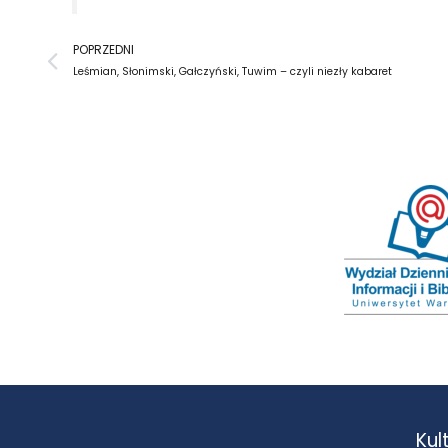
Prev
POPRZEDNI
Leśmian, Słonimski, Gałczyński, Tuwim – czyli niezły kabaret
Kul