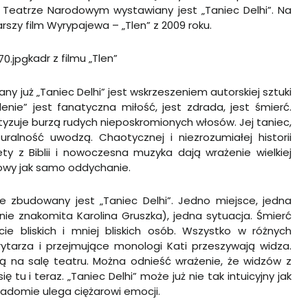
w Teatrze Narodowym wystawiany jest „Taniec Delhi”. Na
szy film Wyrypajewa – „Tlen” z 2009 roku.
kadr z filmu „Tlen”
y już „Taniec Delhi” jest wskrzeszeniem autorskiej sztuki
nie” jest fanatyczna miłość, jest zdrada, jest śmierć.
tyzuje burzą rudych nieposkromionych włosów. Jej taniec,
uralność uwodzą. Chaotycznej i niezrozumiałej historii
ty z Biblii i nowoczesna muzyka dają wrażenie wielkiej
howy jak samo oddychanie.
e zbudowany jest „Taniec Delhi”. Jedno miejsce, jedna
nie znakomita Karolina Gruszka), jedna sytuacja. Śmierć
cie bliskich i mniej bliskich osób. Wszystko w różnych
rytarza i przejmujące monologi Kati przeszywają widza.
wą na salę teatru. Można odnieść wrażenie, że widzów z
ę tu i teraz. „Taniec Delhi” może już nie tak intuicyjny jak
wiadomie ulega ciężarowi emocji.