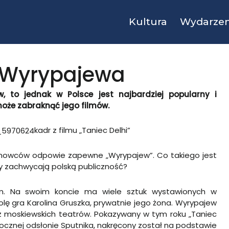
Kultura
Wydarzen
z Wyrypajewa
 to jednak w Polsce jest najbardziej popularny i
może zabraknąć jego filmów.
kadr z filmu „Taniec Delhi”
filmowców odpowie zapewne „Wyrypajew”. Co takiego jest
y zachwycają polską publiczność?
ym. Na swoim koncie ma wiele sztuk wystawionych w
lę gra Karolina Gruszka, prywatnie jego żona. Wyrypajew
z moskiewskich teatrów. Pokazywany w tym roku „Taniec
rocznej odsłonie Sputnika, nakręcony został na podstawie