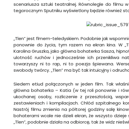
scenariusza sztuki teatralnej. Równolegle do filmu 
tegorocznym Sputniku wyświetlony będzie również star
„Tlen” jest flmem-teledyskiem. Podobnie jak wspomnian
ponownie do życia, tym razem na ekran kina. W „Tle
Karolina Gruszka, jako główna bohaterka Sasza, hipno
ulotność ruchów i jednocześnie ich przenikliwa nat
towarzyszy ni to rap, ni to poezja śpiewana. Werse
swobody twórcy. „Tlen” ma być tak intuicyjny i odruc
Siedem etiud połączonych w jeden film. Tak właśni
główna bohaterka – Katia (w tej roli ponownie i rów
ukochanej osoby, rozliczenie z przeszłością, wspar
zestawieniach i kompilacjach. Chłód szpitalnego ko
Nastrój filmu zmienia na półtorej godziny salę kino
bohaterami wcale nie dzieli ekran, że wszysto dzieje si
„Tlen”, podobnie działa na odbiorcę, tak że widz nieś