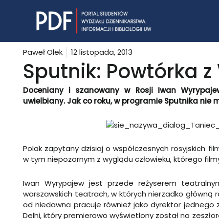
Skip
to
content
Paweł Olek
12 listopada, 2013
Sputnik: Powtórka 
Doceniany i szanowany w Rosji Iwan Wyrypajew,
uwielbiany. Jak co roku, w programie Sputnika nie 
Polak zapytany dzisiaj o współczesnych rosyjskich 
w tym niepozornym z wyglądu człowieku, którego film
Iwan Wyrypajew jest przede reżyserem teatraln
warszawskich teatrach, w których nierzadko główną ro
od niedawna pracuje również jako dyrektor jednego 
Delhi, który premierowo wyświetlony został na zeszło