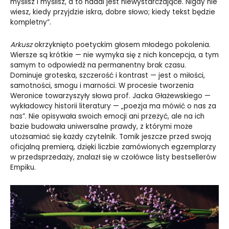
myślisz i myślisz, a to nadal jest niewystarczające. Nigdy nie
wiesz, kiedy przyjdzie iskra, dobre słowo; kiedy tekst będzie
kompletny”.
Arkusz
okrzyknięto poetyckim głosem młodego pokolenia.
Wiersze są krótkie — nie wymyka się z nich koncepcja, a tym
samym to odpowiedź na permanentny brak czasu.
Dominuje groteska, szczerość i kontrast — jest o miłości,
samotności, smogu i marności. W procesie tworzenia
Weronice towarzyszyły słowa prof. Jacka Głażewskiego —
wykładowcy historii literatury — „poezja ma mówić o nas za
nas”. Nie opisywała swoich emocji ani przeżyć, ale na ich
bazie budowała uniwersalne prawdy, z którymi może
utożsamiać się każdy czytelnik. Tomik jeszcze przed swoją
oficjalną premierą, dzięki liczbie zamówionych egzemplarzy
w przedsprzedaży, znalazł się w czołówce listy bestsellerów
Empiku.