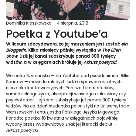
Dominika Kieszkowska
4 sierpnia, 2018
Poetka z Youtube’a
W liceum zdecydowała, że jej marzeniem jest zostać
ein
Bloggerin
. Kilka miesięcy później wystąpiła w
The Ellen
Show
. Dziś jej kanał subskrybuje ponad 300 tysięcy
widzów, a w księgarniach króluje jej
Arkusz poetycki.
Weronika Szymańska — na Youtube pod pseudonimem Billie
Sparrow — mówi do młodych ludzi o sprawach istotnych i
nierzadko kontrowersyjnych. Porusza temat studiów,
samodzielnego życia, akceptacji własnego ciała, wiary czy
psychoterapii. Jej kanał subskrybuje już prawie 300 tysięcy
widzów. Na co dzień studentka polonistyki na Uniwersytecie
Warszawskim i entuzjastka Polskiego Języka Migowego.
Ponadto poetka. 18 kwietnia w księgarniach pojawił się
wydany przez wydawnictwo Znak jej literacki debiut —
Arkusz poetycki.