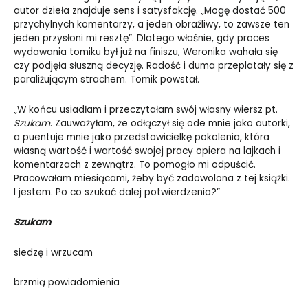
autor dzieła znajduje sens i satysfakcję. „Mogę dostać 500
przychylnych komentarzy, a jeden obraźliwy, to zawsze ten
jeden przysłoni mi resztę”. Dlatego właśnie, gdy proces
wydawania tomiku był już na finiszu, Weronika wahała się
czy podjęła słuszną decyzję. Radość i duma przeplatały się z
paraliżującym strachem. Tomik powstał.
„W końcu usiadłam i przeczytałam swój własny wiersz pt.
Szukam
. Zauważyłam, że odłączył się ode mnie jako autorki,
a puentuje mnie jako przedstawicielkę pokolenia, która
własną wartość i wartość swojej pracy opiera na lajkach i
komentarzach z zewnątrz. To pomogło mi odpuścić.
Pracowałam miesiącami, żeby być zadowolona z tej książki.
I jestem. Po co szukać dalej potwierdzenia?”
Szukam
siedzę i wrzucam
brzmią powiadomienia