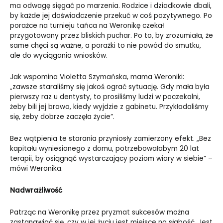
ma odwagę sięgać po marzenia. Rodzice i dziadkowie dbali,
by każde jej doświadczenie przekuć w coś pozytywnego. Po
porażce na turnieju tańca na Weronikę czekał
przygotowany przez bliskich puchar. Po to, by zrozumiała, że
same chęci są ważne, a porażki to nie powód do smutku,
ale do wyciągania wniosków.
Jak wspomina Violetta Szymańska, mama Weroniki:
„zawsze staraliśmy się jakoś ograć sytuację. Gdy mała była
pierwszy raz u dentysty, to prosiliśmy ludzi w poczekalni,
żeby bili jej brawo, kiedy wyjdzie z gabinetu. Przykładaliśmy
się, żeby dobrze zaczęła życie”.
Bez wątpienia te starania przyniosły zamierzony efekt. „Bez
kapitału wyniesionego z domu, potrzebowałabym 20 lat
terapii, by osiągnąć wystarczający poziom wiary w siebie” –
mówi Weronika.
Nadwrażliwość
Patrząc na Weronikę przez pryzmat sukcesów można
zastanawiać się, czy w jej życiu jest miejsce na słabość. Jest