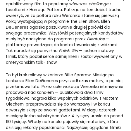
opublikowany film to popularny wówczas
challange
z
fasolkami z Harrego Pottera. Patrząc na ten debiut trudno
uwierzyć, że za półtora roku Weronika stanie się pierwszą
Polką występującą w programie The Ellen Show. Ellen
DeGeneres ogłosiła poszukiwanie drugiej połówki dla
swojego pracownika. Wizytówki potencjalnych kandydatów
miały być nadsyłane do programu przez
Ellentube
—
platformę prowadzącej do kontaktowania się z widzami.
Tak narodził się pomysł na
Polish Girl
— jednominutowy
filmik, który podbił serce samej Ellen i został wyświetlony w
amerykańskim talk- show.
To był krok milowy w karierze Billie Sparrow. Miesiąc po
konkursie Ellen DeGeneres przyszedł czas matury, a po niej
przełomowe lato. Przez całe wakacje Weronika intensywnie
pracowała nad kanałem — publikowała dwa filmy
tygodniowo, nagrała kilka wspólnych odcinków z Mattem
Olechem, przeprowadziła się do Warszawy i w końcu
otworzyła sklep ze swoimi gadżetami. W ciągu czterech
miesięcy liczba subskrybentów z 4 tysięcy urosła do ponad
110 tysięcy. Wtedy na kanale pojawiły się materiały, które
dziś biją rekordy popularności. Najczęściej oglądane filmiki