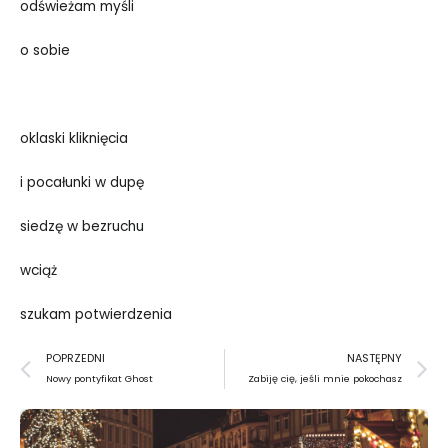
odświeżam myśli
o sobie
oklaski kliknięcia
i pocałunki w dupę
siedzę w bezruchu
wciąż
szukam potwierdzenia
Prev
N
POPRZEDNI
NASTĘPNY
Nowy pontyfikat Ghost
Zabiję cię, jeśli mnie pokochasz