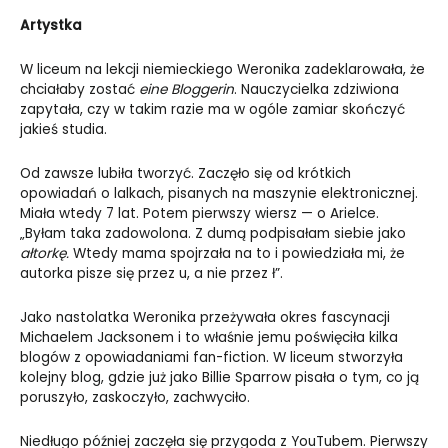
Artystka
W liceum na lekcji niemieckiego Weronika zadeklarowała, że
chciałaby zostać
eine Bloggerin
. Nauczycielka zdziwiona
zapytała, czy w takim razie ma w ogóle zamiar skończyć
jakieś studia.
Od zawsze lubiła tworzyć. Zaczęło się od krótkich
opowiadań o lalkach, pisanych na maszynie elektronicznej.
Miała wtedy 7 lat. Potem pierwszy wiersz — o Arielce.
„Byłam taka zadowolona. Z dumą podpisałam siebie jako
ałtorkę.
Wtedy mama spojrzała na to i powiedziała mi, że
autorka pisze się przez u, a nie przez ł”.
Jako nastolatka Weronika przeżywała okres fascynacji
Michaelem Jacksonem i to właśnie jemu poświęciła kilka
blogów z opowiadaniami fan-fiction. W liceum stworzyła
kolejny blog, gdzie już jako Billie Sparrow pisała o tym, co ją
poruszyło, zaskoczyło, zachwyciło.
Niedługo później zaczęła się przygoda z YouTubem. Pierwszy