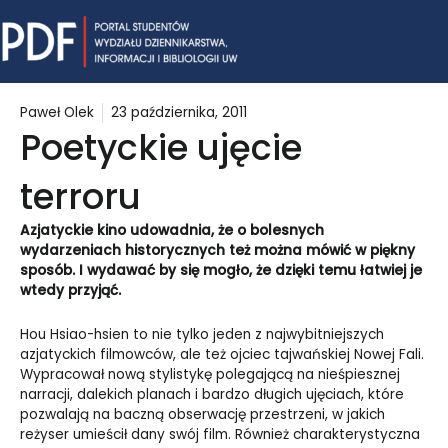
Skip
Mai
to
content
Me
Paweł Olek
23 października, 2011
Poetyckie ujęcie
terroru
Azjatyckie kino udowadnia, że o bolesnych
wydarzeniach historycznych też można mówić w piękny
sposób. I wydawać by się mogło, że dzięki temu łatwiej je
wtedy przyjąć.
Hou Hsiao-hsien to nie tylko jeden z najwybitniejszych
azjatyckich filmowców, ale też ojciec tajwańskiej Nowej Fali.
Wypracował nową stylistykę polegającą na nieśpiesznej
narracji, dalekich planach i bardzo długich ujęciach, które
pozwalają na baczną obserwację przestrzeni, w jakich
reżyser umieścił dany swój film. Również charakterystyczna