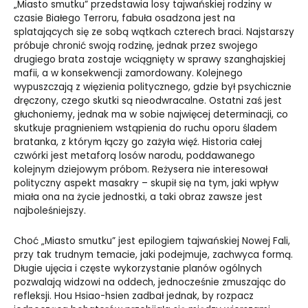
„Miasto smutku” przedstawia losy tajwańskiej rodziny w
czasie Białego Terroru, fabuła osadzona jest na
splatających się ze sobą wątkach czterech braci. Najstarszy
próbuje chronić swoją rodzinę, jednak przez swojego
drugiego brata zostaje wciągnięty w sprawy szanghajskiej
mafii, a w konsekwencji zamordowany. Kolejnego
wypuszczają z więzienia politycznego, gdzie był psychicznie
dręczony, czego skutki są nieodwracalne. Ostatni zaś jest
głuchoniemy, jednak ma w sobie najwięcej determinacji, co
skutkuje pragnieniem wstąpienia do ruchu oporu śladem
bratanka, z którym łączy go zażyła więź. Historia całej
czwórki jest metaforą losów narodu, poddawanego
kolejnym dziejowym próbom. Reżysera nie interesował
polityczny aspekt masakry – skupił się na tym, jaki wpływ
miała ona na życie jednostki, a taki obraz zawsze jest
najboleśniejszy.
Choć „Miasto smutku” jest epilogiem tajwańskiej Nowej Fali,
przy tak trudnym temacie, jaki podejmuje, zachwyca formą.
Długie ujęcia i częste wykorzystanie planów ogólnych
pozwalają widzowi na oddech, jednocześnie zmuszając do
refleksji. Hou Hsiao-hsien zadbał jednak, by rozpacz