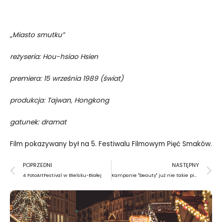
„Miasto smutku”
reżyseria: Hou-hsiao Hsien
premiera: 15 września 1989 (świat)
produkcja: Tajwan, Hongkong
gatunek: dramat
Film pokazywany był na 5. Festiwalu Filmowym Pięć Smaków.
Prev
N
POPRZEDNI
NASTĘPNY
4 FotoArtFestival w Bielsku-Białej
Kampanie "beauty" już nie takie piękne