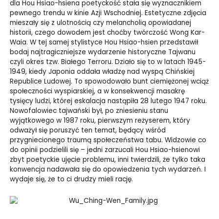
dla Hou Hsiao-hsiena poetyckość stała się wyznacznikiem
pewnego trendu w kinie Azji Wschodniej. Estetyczne zdjęcia
mieszały się z ulotnością czy melancholią opowiadanej
historii, czego dowodem jest choćby twórczość Wong Kar-
Waia. W tej samej stylistyce Hou Hsiao-hsien przedstawił
bodaj najtragiczniejsze wydarzenie historyczne Tajwanu
czyli okres tzw. Białego Terroru. Działo się to w latach 1945-
1949, kiedy Japonia oddała władzę nad wyspą Chińskiej
Republice Ludowej. To spowodowało bunt ciemiężonej wciąż
społeczności wyspiarskiej, a w konsekwencji masakrę
tysięcy ludzi, której eskalacja nastąpiła 28 lutego 1947 roku.
Nowofalowiec tajwański był, po zniesieniu stanu
wyjątkowego w 1987 roku, pierwszym reżyserem, który
odważył się poruszyć ten temat, będący wśród
przygniecionego traumą społeczeństwa tabu. Widzowie co
do opinii podzielili się – jedni zarzucali Hou Hsiao-hsienowi
zbyt poetyckie ujęcie problemu, inni twierdzili, że tylko taka
konwencja nadawała się do opowiedzenia tych wydarzeń. I
wydaje się, że to ci drudzy mieli rację.