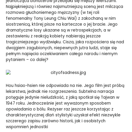
jednocząca bohaterów przebijała się między wierszami.
Najpiękniejszą i również najsmutniejszą sceną jest milcząca
rozmowa głuchoniemego mężczyzny (w tej roli
fenomenalny Tony Leung Chiu Wai) z zakochaną w nim
siostrzenicą, której pisze na karteczce o jej bracie. Jego
dramatyczne losy ukazane są w retrospekcjach, a w
zestawieniu z reakcją kobiety nabierają jeszcze
tragiczniejszego wydźwięku. Cisza, jaka rozpościera się nad
dwojgiem zagubionych, niepewnych jutra ludzi, staje się
pełnym napięcia oczekiwaniem całego narodu i niemym
pytaniem – co dalej?
Hou hsiao-hsien nie odpowiada na nie. Jego film jest próbą
lekarstwa, jednak nie rozgrzeszenia. Subtelna narracja
potęguje jedynie nieludzkość, z jaką spotkał się Tajwan w
1947 roku. Jednocześnie jest wyważonym sposobem
opowiadania o bólu. Reżyser raz jeszcze korzystając z
charakterystycznej dlań stylistyki uzyskał efekt niezwykle
szczerego zapisu zarówno historii, jak i osobistych
wspomnień jednostki