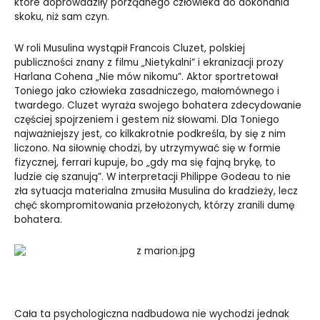
które doprowadziły porządnego człowieka do dokonania
skoku, niż sam czyn.
W roli Musulina wystąpił Francois Cluzet, polskiej
publiczności znany z filmu „Nietykalni” i ekranizacji prozy
Harlana Cohena „Nie mów nikomu”. Aktor sportretował
Toniego jako człowieka zasadniczego, małomównego i
twardego. Cluzet wyraża swojego bohatera zdecydowanie
częściej spojrzeniem i gestem niż słowami. Dla Toniego
najważniejszy jest, co kilkakrotnie podkreśla, by się z nim
liczono. Na siłownię chodzi, by utrzymywać się w formie
fizycznej, ferrari kupuje, bo „gdy ma się fajną brykę, to
ludzie cię szanują”. W interpretacji Philippe Godeau to nie
zła sytuacja materialna zmusiła Musulina do kradzieży, lecz
chęć skompromitowania przełożonych, którzy zranili dumę
bohatera.
Cała ta psychologiczna nadbudowa nie wychodzi jednak