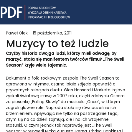
Skip
Mai
to
content
Me
Paweł Olek
15 października, 2011
Muzycy to też ludzie
Czyżby historia dwojga ludzi, którzy mieli odwagę, by
marzyć, stała się manifestem twórców filmu? „The Swell
Season” kryje wiele tajemnic.
Dokument o folk-rockowym zespole The Swell Season to
oprawiona w intymne, czarno-białe zdjęcia opowieść o
prywatnych relacjach duetu. Glen Hansard i Marketa Irglova
zyskali światową sławę w 2007 roku, dzięki zdobyciu Oscara
za piosenkę „Falling Slowly” do musicalu „Once”, w którym
zagrali główne role. Nagroda stała się równocześnie ich
brzemieniem, wpływając nie tylko na postrzeganie tego,
czym się na co dzień zajmują, ale i na ich wzajemne
stosunki. O czym jednak tak naprawdę jest „The Swell
Season” w reżyserii Nicka Augusta-Perna, Chrisa Dapkinsa i