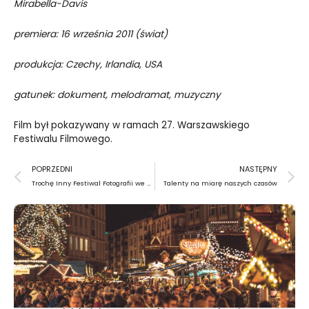
Mirabella-Davis
premiera: 16 września 2011 (świat)
produkcja: Czechy, Irlandia, USA
gatunek: dokument, melodramat, muzyczny
Film był pokazywany w ramach 27. Warszawskiego
Festiwalu Filmowego.
Prev
N
POPRZEDNI
NASTĘPNY
Trochę Inny Festiwal Fotografii we Wrocławiu
Talenty na miarę naszych czasów