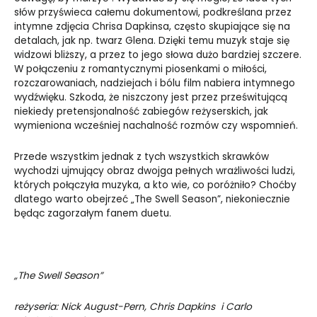
słów przyświeca całemu dokumentowi, podkreślana przez
intymne zdjęcia Chrisa Dapkinsa, często skupiające się na
detalach, jak np. twarz Glena. Dzięki temu muzyk staje się
widzowi bliższy, a przez to jego słowa dużo bardziej szczere.
W połączeniu z romantycznymi piosenkami o miłości,
rozczarowaniach, nadziejach i bólu film nabiera intymnego
wydźwięku. Szkoda, że niszczony jest przez prześwitującą
niekiedy pretensjonalność zabiegów reżyserskich, jak
wymieniona wcześniej nachalność rozmów czy wspomnień.
Przede wszystkim jednak z tych wszystkich skrawków
wychodzi ujmujący obraz dwojga pełnych wrażliwości ludzi,
których połączyła muzyka, a kto wie, co poróżniło? Choćby
dlatego warto obejrzeć „The Swell Season”, niekoniecznie
będąc zagorzałym fanem duetu.
„The Swell Season”
reżyseria: Nick August-Pern, Chris Dapkins i Carlo