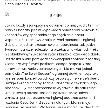
Carlo Mirabelli-Davisa?
Jak na każdy szanujący się dokument o muzykach, ten film
również bogaty jest w wypowiedzi bohaterów, wstawki z
koncertów czy spontanicznego spędzania czasu,
wspomnień i rozmowy z najbliższymi Hansarda i Irglovej.
Gubią one jednak czasem swoją naturalność, tak, jakby
twórcom bardziej zależało na przekazaniu własnych treści
niż obiektywnym ukazaniu życia irlandzko-czeskiego duetu.
Beztroska niknie pomiędzy sekwencjami spotkań z rodziną
Glena czy wspólnymi posiłkami całego zespołu, które
sprawiają wrażenie zaplanowanych. Nie można jednak
odmówić „The Swell Season” ogromnej dawki emocji, jaka
bije ze scen koncertowych czy osobistych zwierzeń duetu.
Uwagę zwraca choćby zdanie Hansarda o tekstach jego
piosenek – „Z Mar bezbronność wydawała się naturalna” – i
ujmuje swoją bezpretensjonalną szczerością. Równie
wzruszająca jest przemowa Irglovej podczas ceremonii
rozdania Oscarów – „Szacunek dla tych, którzy mają
odwagę, by marzyć”. Wydawać by się mogło, że idea tych