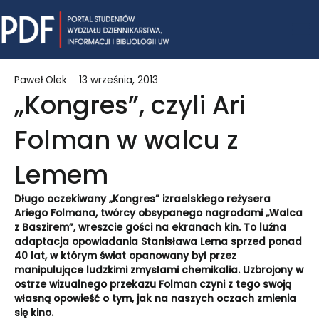
Skip
Mai
to
content
Me
Paweł Olek
13 września, 2013
„Kongres”, czyli Ari
Folman w walcu z
Lemem
Długo oczekiwany „Kongres” izraelskiego reżysera
Ariego Folmana, twórcy obsypanego nagrodami „Walca
z Baszirem”, wreszcie gości na ekranach kin. To luźna
adaptacja opowiadania Stanisława Lema sprzed ponad
40 lat, w którym świat opanowany był przez
manipulujące ludzkimi zmysłami chemikalia. Uzbrojony w
ostrze wizualnego przekazu Folman czyni z tego swoją
własną opowieść o tym, jak na naszych oczach zmienia
się kino.