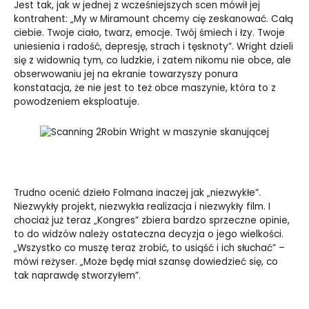
Jest tak, jak w jednej z wcześniejszych scen mówił jej
kontrahent: „My w Miramount chcemy cię zeskanować. Całą
ciebie. Twoje ciało, twarz, emocje. Twój śmiech i łzy. Twoje
uniesienia i radość, depresję, strach i tęsknoty”. Wright dzieli
się z widownią tym, co ludzkie, i zatem nikomu nie obce, ale
obserwowaniu jej na ekranie towarzyszy ponura
konstatacja, że nie jest to też obce maszynie, która to z
powodzeniem eksploatuje.
Robin Wright w maszynie skanującej
Trudno ocenić dzieło Folmana inaczej jak „niezwykłe”.
Niezwykły projekt, niezwykła realizacja i niezwykły film. I
chociaż już teraz „Kongres” zbiera bardzo sprzeczne opinie,
to do widzów należy ostateczna decyzja o jego wielkości.
„Wszystko co muszę teraz zrobić, to usiąść i ich słuchać” –
mówi reżyser. „Może będę miał szansę dowiedzieć się, co
tak naprawdę stworzyłem”.