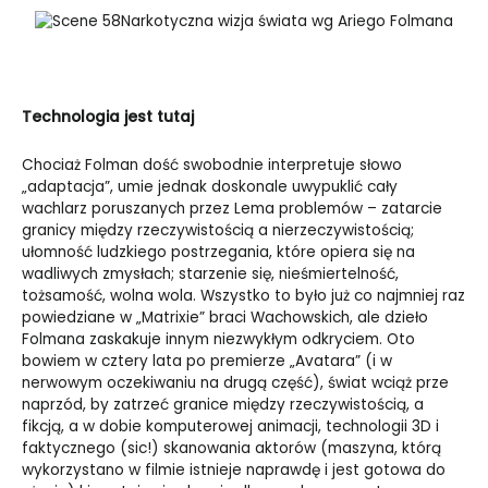
Narkotyczna wizja świata wg Ariego Folmana
Technologia jest tutaj
Chociaż Folman dość swobodnie interpretuje słowo
„adaptacja”, umie jednak doskonale uwypuklić cały
wachlarz poruszanych przez Lema problemów – zatarcie
granicy między rzeczywistością a nierzeczywistością;
ułomność ludzkiego postrzegania, które opiera się na
wadliwych zmysłach; starzenie się, nieśmiertelność,
tożsamość, wolna wola. Wszystko to było już co najmniej raz
powiedziane w „Matrixie” braci Wachowskich, ale dzieło
Folmana zaskakuje innym niezwykłym odkryciem. Oto
bowiem w cztery lata po premierze „Avatara” (i w
nerwowym oczekiwaniu na drugą część), świat wciąż prze
naprzód, by zatrzeć granice między rzeczywistością, a
fikcją, a w dobie komputerowej animacji, technologii 3D i
faktycznego (sic!) skanowania aktorów (maszyna, którą
wykorzystano w filmie istnieje naprawdę i jest gotowa do