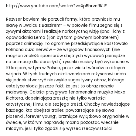
http://www.youtube.com/watch?v=XpBbrvn9KJE
Reżyser bowiem nie porzucił formy, która przyniosła mu
sławę w „Walcu z Baszirem” – w połowie filmu żegna się z
żywymi aktorami i realizuje narkotyczną wizję Ijona Tichy z
opowiadania Lema (Ijon był tam głównym bohaterem)
poprzez animację. To ogromne przedsięwzięcie kosztowało
Folmana dużo nerwów – ze względów finansowych (nie
mógł on znaleźć sponsorów chętnych wydawać pieniądze
na animację dla dorosłych) rysunki musiały być wykonane w
10 krajach, w tym w Polsce, przez wielu twórców o różnych
wizjach. W tych trudnych okolicznościach reżyserowi udało
się jednak stworzyć niezwykle sugestywny obraz, którego
estetyce słodzi jeszcze fakt, że jest to obraz ręcznie
malowany. Całości przygrywa fenomenalna muzyka Maxa
Richtera, dopełniająca zresztą nie tylko wartości
artystycznej filmu, ale też jego treści. Choćby nawiedzające
każdego, kto obejrzał trailer, powtarzające się słowa
piosenki „forever young”, brzmiące wyjątkowo oryginalnie w
świecie, w którym naprawdę można pozostać wiecznie
młodym, jeśli tylko zgodzi się wyrzec rzeczywistości.