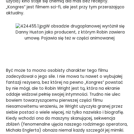
użycia) kino staje się chemią dla mas bez recepty.
„Kongres” jest filmem sci-fi, ale jest przy tym przerażająco
aktualny.
W obsadzie drugoplanowej wyróżnił się
Danny Huston jako producent, z którym Robin zawiera
umowę. Pojawia się też w części animowanej
Być może to mocno osobisty charakter tego filmu
zadecydował o jego sile. I nie mowa tu nawet o wybujałej
fantazji reżysera, bez której na pewno „Kongres” powstać
by nie mógł, ale to Robin Wright jest tą, która na ekranie
oddaje widzowi pełnię swojej intymności. Trudno nie ulec
bowiem towarzyszącemu pierwszej części filmu
niesamowitemu wrażeniu, że Wright użyczyła granej przez
siebie postaci o wiele więcej, niż tylko nazwisko i biografię.
Kiedy wchodzi ona do maszyny skanującej, sekwencja
zbliżeń (fenomenalne ujęcia naszego rodzimego operatora,
Michała Englerta) obnaża niemal każdy szczegół jej mimiki.