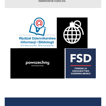
bezlitośnie rozlicza...