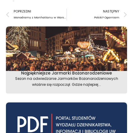
Prev
N
POPRZEDNI
NASTĘPNY
Monodramy z Manhattanu w Warszawie
Polski? Ogarniam
Najpiękniejsze Jarmarki Bożonarodzeniowe
Sezon na odwiedzanie Jarmarków Bożonarodzeniowych
właśnie się rozpoczął. Gdzie najlepiej...