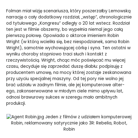
Folman miał wizję scenariusza, który poszerzałby Lemowską
narrację o cały dodatkowy rozdział, „wstęp”, chronologicznie
od tytułowego „Kongresu” odległy o 20 lat wstecz. Rozdział
ten jest w filmie obszerny, bo wypełnia niemal jego całą
pierwszą połowę. Opowiada o aktorce imieniem Robin
Wright (w którą wcieliła się, bez niespodzianek, sama Robin
Wright), samotnie wychowującej córkę i syna. Ten ostatni w
wyniku choroby stopniowo traci słuch i kontakt z
rzeczywistością. Wright, chcąc móc poświęcać mu więcej
czasu, decyduje się zaprzedać duszę diabłu: podpisuję z
producentem umowę, na mocy której zostaje zeskanowana
przy użyciu specjalnej maszyny. Od tej pory nie wolno jej
brać udziału w żadnym filmie, ale jej komputerowe alter-
ego, zakonserwowane w młodym ciele mimo upływu lat,
odnosi brawurowy sukces w szeregu mało ambitnych
produkcji.
Jeden z filmów z udziałem komputerowej
Robin, reklamowany satyrycznie jako 3R: Rebelia, Robot,
Robin