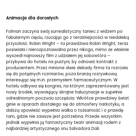
Animacja dla dorosłych
Folman zaczyna swój surrealistyczny taniec z widzem po
fabularnym cięciu, rzucając go z teraźniejszości w niedaleką
przyszłość. Robin Wright – ta prawdziwa Robin Wright, teraz
posiwiała i nierozpoznawalna przez nikogo, mimo że właśnie
wyszedł najnowszy film z udziałem jej sobowtóra –
przybywa do hotelu na pustyni, by odnowić kontrakt z
producentem. Przez minione dwie dekady firma ta rozrosła
się do potężnych rozmiarów, poza branżą rozrywkową
interesując się m.in. przemysłem farmaceutycznym. W
hotelu odbywa się kongres, na którym zaprezentowany jest
nowy środek, wywołujący skrajne halucynacje w zupełnie
odrealnionym poczuciu szczęścia. Wkrótce prawdziwy świat
ginie w oparach dostałego się do atmosfery narkotyku, a
dalszą opowieść wypełnia walka o tożsamość i o prawdę
tam, gdzie nie zawsze jest potrzebna. Przede wszystkim
jednak wypełnia ją fantastyczny teatr animacji rodem z
najbardziej artystycznego snu Salvadora Dali.