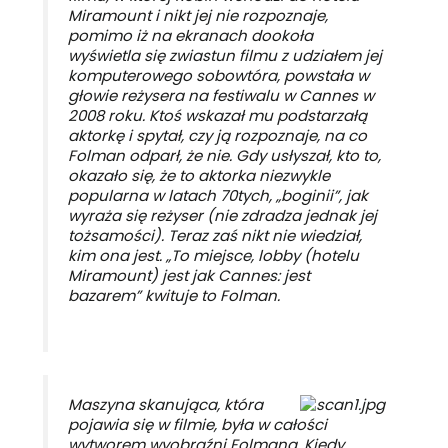
Miramount i nikt jej nie rozpoznaje,
pomimo iż na ekranach dookoła
wyświetla się zwiastun filmu z udziałem jej
komputerowego sobowtóra, powstała w
głowie reżysera na festiwalu w Cannes w
2008 roku. Ktoś wskazał mu podstarzałą
aktorkę i spytał, czy ją rozpoznaje, na co
Folman odparł, że nie. Gdy usłyszał, kto to,
okazało się, że to aktorka niezwykle
popularna w latach 70tych, „boginii”, jak
wyraża się reżyser (nie zdradza jednak jej
tożsamości). Teraz zaś nikt nie wiedział,
kim ona jest. „To miejsce, lobby (hotelu
Miramount) jest jak Cannes: jest
bazarem” kwituje to Folman.
Maszyna skanująca, która
pojawia się w filmie, była w całości
wytworem wyobraźni Folmana. Kiedy