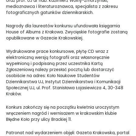
oraz prof. UJ dr hab. Kazimierz Wolny-Zmorzyński,
medioznawca i literaturoznawca, specjalista z zakresu
fotograficznych gatunków dziennikarskich.
Nagrody dla laureatów konkursu ufundowała księgarnia
House of Albums z Krakowa. Zwycięskie fotografie zostaną
opublikowane w Gazecie Krakowskiej.
Wydrukowane prace konkursowe, płytę CD wraz z
elektroniczną wersją fotografii oraz własnoręcznie
wypełnioną i podpisaną przez uczestnika Kartą
Zgłoszeniową należy przesłać pocztą lub dostarczyć
osobiście na adres: Koło Naukowe Studentów
Dziennikarstwa UJ, Instytut Dziennikarstwa i Komunikacji
Społecznej UJ, ul. Prof. Stanisława Łojasiewicza 4, 30-348
Kraków.
Konkurs zakończy się na początku kwietnia uroczystym
wręczeniem nagród i wernisażem w krakowskim klubie
Błędne Koło przy ulicy Brackiej 11.
Patronat nad wydarzeniem objęli: Gazeta Krakowska, portal