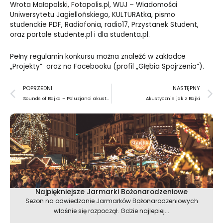
Wrota Małopolski, Fotopolis.pl, WUJ – Wiadomości
Uniwersytetu Jagiellońskiego, KULTURAtka, pismo
studenckie PDF, Radiofonia, radio17, Przystanek Student,
oraz portale studente.pl i dla studenta.pl.
Pełny regulamin konkursu można znaleźć w zakładce
„Projekty” oraz na Facebooku (profil „Głębia Spojrzenia”).
Prev
N
POPRZEDNI
NASTĘPNY
Sounds of Bajka – Poluzjanci akustycznie
Akustycznie jak z Bajki
Najpiękniejsze Jarmarki Bożonarodzeniowe
Sezon na odwiedzanie Jarmarków Bożonarodzeniowych
właśnie się rozpoczął. Gdzie najlepiej...