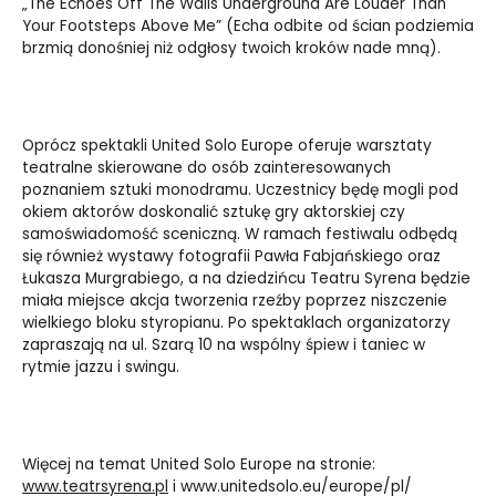
„The Echoes Off The Walls Underground Are Louder Than
Your Footsteps Above Me” (Echa odbite od ścian podziemia
brzmią donośniej niż odgłosy twoich kroków nade mną).
Oprócz spektakli United Solo Europe oferuje warsztaty
teatralne skierowane do osób zainteresowanych
poznaniem sztuki monodramu. Uczestnicy będę mogli pod
okiem aktorów doskonalić sztukę gry aktorskiej czy
samoświadomość sceniczną. W ramach festiwalu odbędą
się również wystawy fotografii Pawła Fabjańskiego oraz
Łukasza Murgrabiego, a na dziedzińcu Teatru Syrena będzie
miała miejsce akcja tworzenia rzeźby poprzez niszczenie
wielkiego bloku styropianu. Po spektaklach organizatorzy
zapraszają na ul. Szarą 10 na wspólny śpiew i taniec w
rytmie jazzu i swingu.
Więcej na temat United Solo Europe na stronie:
www.teatrsyrena.pl
i www.
unitedsolo.eu/europe/pl/