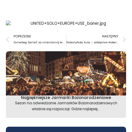
Prev
N
POPRZEDNI
NASTĘPNY
Dimebag Darrell za cmentarną bramą
Palestyńska kula – zabójstwo Roberta Kennedy’ego
Najpiękniejsze Jarmarki Bożonarodzeniowe
Sezon na odwiedzanie Jarmarków Bożonarodzeniowych
właśnie się rozpoczął. Gdzie najlepiej...