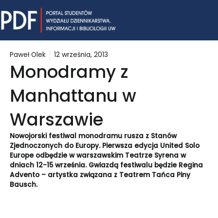
Skip
Mai
to
content
Me
Paweł Olek
12 września, 2013
Monodramy z
Manhattanu w
Warszawie
Nowojorski festiwal monodramu rusza z Stanów
Zjednoczonych do Europy. Pierwsza edycja United Solo
Europe odbędzie w warszawskim Teatrze Syrena w
dniach 12-15 września. Gwiazdą festiwalu będzie Regina
Advento – artystka związana z Teatrem Tańca Piny
Bausch.