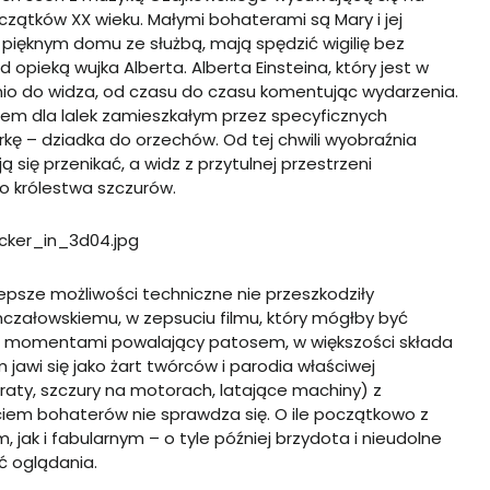
czątków XX wieku. Małymi bohaterami są Mary i jej
pięknym domu ze służbą, mają spędzić wigilię bez
opieką wujka Alberta. Alberta Einsteina, który jest w
nio do widza, od czasu do czasu komentując wydarzenia.
em dla lalek zamieszkałym przez specyficznych
rkę – dziadka do orzechów. Od tej chwili wyobraźnia
 się przenikać, a widz z przytulnej przestrzeni
go królestwa szczurów.
jlepsze możliwości techniczne nie przeszkodziły
nczałowskiemu, w zepsuciu filmu, który mógłby być
, momentami powalający patosem, w większości składa
m jawi się jako żart twórców i parodia właściwej
traty, szczury na motorach, latające machiny) z
em bohaterów nie sprawdza się. O ile początkowo z
jak i fabularnym – o tyle później brzydota i nieudolne
ć oglądania.