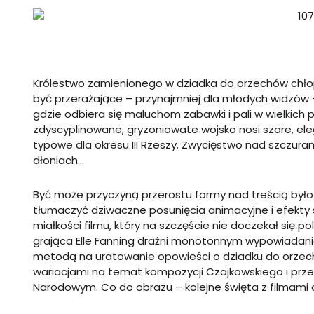
Królestwo zamienionego w dziadka do orzechów chłop
być przerażające – przynajmniej dla młodych widzów 
gdzie odbiera się maluchom zabawki i pali w wielkich
zdyscyplinowane, gryzoniowate wojsko nosi szare, el
typowe dla okresu III Rzeszy. Zwycięstwo nad szczura
dłoniach…
Być może przyczyną przerostu formy nad treścią było
tłumaczyć dziwaczne posunięcia animacyjne i efekty s
miałkości filmu, który na szczęście nie doczekał się pols
grająca Elle Fanning drażni monotonnym wypowiadani
metodą na uratowanie opowieści o dziadku do orzech
wariacjami na temat kompozycji Czajkowskiego i przec
Narodowym. Co do obrazu – kolejne święta z filmami 