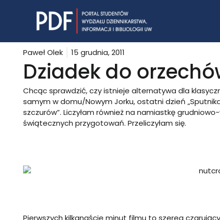
Skip
to
content
Paweł Olek
15 grudnia, 2011
Dziadek do orzechó
Chcąc sprawdzić, czy istnieje alternatywa dla klasy
samym w domu/Nowym Jorku, ostatni dzień „Sputnika”
szczurów”. Liczyłam również na namiastkę grudniowo-wi
świątecznych przygotowań. Przeliczyłam się.
Pierwszych kilkanaście minut filmu to szereg czaruj