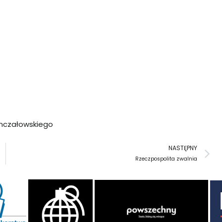
Konczałowskiego
N
NASTĘPNY
Rzeczpospolita zwalnia