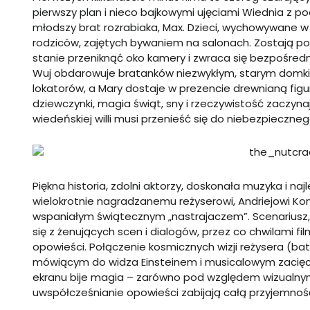
pierwszy plan i nieco bajkowymi ujęciami Wiednia z po
młodszy brat rozrabiaka, Max. Dzieci, wychowywane w 
rodziców, zajętych bywaniem na salonach. Zostają pod 
stanie przeniknąć oko kamery i zwraca się bezpośred
Wuj obdarowuje bratanków niezwykłym, starym domki
lokatorów, a Mary dostaje w prezencie drewnianą figu
dziewczynki, magia świąt, sny i rzeczywistość zaczynają
wiedeńskiej willi musi przenieść się do niebezpieczne
Piękna historia, zdolni aktorzy, doskonała muzyka i na
wielokrotnie nagradzanemu reżyserowi, Andriejowi Ko
wspaniałym świątecznym „nastrajaczem”. Scenariusz
się z żenujących scen i dialogów, przez co chwilami fil
opowieści. Połączenie kosmicznych wizji reżysera (ba
mówiącym do widza Einsteinem i musicalowym zacięci
ekranu bije magia – zarówno pod względem wizualnym, 
uwspółcześnianie opowieści zabijają całą przyjemnoś