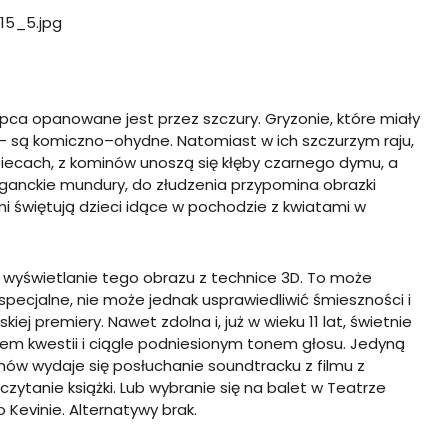
ca opanowane jest przez szczury. Gryzonie, które miały
– są komiczno–ohydne. Natomiast w ich szczurzym raju,
 piecach, z kominów unoszą się kłęby czarnego dymu, a
eganckie mundury, do złudzenia przypomina obrazki
mi świętują dzieci idące w pochodzie z kwiatami w
 wyświetlanie tego obrazu z technice 3D. To może
pecjalne, nie może jednak usprawiedliwić śmieszności i
kiej premiery. Nawet zdolna i, już w wieku 11 lat, świetnie
em kwestii i ciągle podniesionym tonem głosu. Jedyną
ów wydaje się posłuchanie soundtracku z filmu z
zytanie książki. Lub wybranie się na balet w Teatrze
o Kevinie. Alternatywy brak.