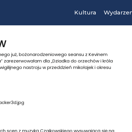
Kultura
Wydarzen
w
cznego już, bożonarodzeniowego seansu z Kevinem
 zarezerwowałam dla „Dziadka do orzechów i króla
gilijnego nastroju w przeddzień mikołajek i okresu
ących scen z muzyką Czajkowskiego wysuwającą się na