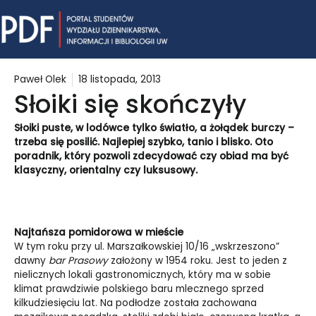
Skip
Mai
to
content
Me
Paweł Olek
18 listopada, 2013
Słoiki się skończyły
Słoiki puste, w lodówce tylko światło, a żołądek burczy –
trzeba się posilić. Najlepiej szybko, tanio i blisko. Oto
poradnik, który pozwoli zdecydować czy obiad ma być
klasyczny, orientalny czy luksusowy.
Najtańsza pomidorowa w mieście
W tym roku przy ul. Marszałkowskiej 10/16 „wskrzeszono”
dawny
bar Prasowy
założony w 1954 roku. Jest to jeden z
nielicznych lokali gastronomicznych, który ma w sobie
klimat prawdziwie polskiego baru mlecznego sprzed
kilkudziesięciu lat. Na podłodze została zachowana