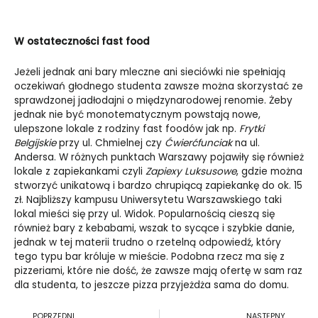
W ostateczności fast food
Jeżeli jednak ani bary mleczne ani sieciówki nie spełniają
oczekiwań głodnego studenta zawsze można skorzystać ze
sprawdzonej jadłodajni o międzynarodowej renomie. Żeby
jednak nie być monotematycznym powstają nowe,
ulepszone lokale z rodziny fast foodów jak np.
Frytki
Belgijskie
przy ul. Chmielnej czy
Ćwierćfunciak
na ul.
Andersa. W różnych punktach Warszawy pojawiły się również
lokale z zapiekankami czyli
Zapiexy Luksusowe
, gdzie można
stworzyć unikatową i bardzo chrupiącą zapiekankę do ok. 15
zł. Najbliższy kampusu Uniwersytetu Warszawskiego taki
lokal mieści się przy ul. Widok. Popularnością cieszą się
również bary z kebabami, wszak to sycące i szybkie danie,
jednak w tej materii trudno o rzetelną odpowiedź, który
tego typu bar króluje w mieście. Podobna rzecz ma się z
pizzeriami, które nie dość, że zawsze mają ofertę w sam raz
dla studenta, to jeszcze pizza przyjeżdża sama do domu.
Prev
N
POPRZEDNI
NASTĘPNY