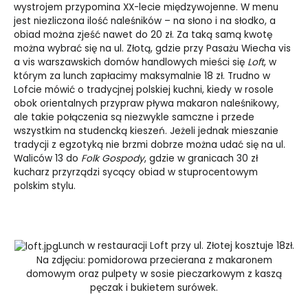
wystrojem przypomina XX-lecie międzywojenne. W menu
jest niezliczona ilość naleśników – na słono i na słodko, a
obiad można zjeść nawet do 20 zł. Za taką samą kwotę
można wybrać się na ul. Złotą, gdzie przy Pasażu Wiecha vis
a vis warszawskich domów handlowych mieści się
Loft
, w
którym za lunch zapłacimy maksymalnie 18 zł. Trudno w
Lofcie mówić o tradycjnej polskiej kuchni, kiedy w rosole
obok orientalnych przypraw pływa makaron naleśnikowy,
ale takie połączenia są niezwykle samczne i przede
wszystkim na studencką kieszeń. Jeżeli jednak mieszanie
tradycji z egzotyką nie brzmi dobrze można udać się na ul.
Waliców 13 do
Folk Gospody
, gdzie w granicach 30 zł
kucharz przyrządzi sycący obiad w stuprocentowym
polskim stylu.
Lunch w restauracji Loft przy ul. Złotej kosztuje 18zł.
Na zdjęciu: pomidorowa przecierana z makaronem
domowym oraz pulpety w sosie pieczarkowym z kaszą
pęczak i bukietem surówek.