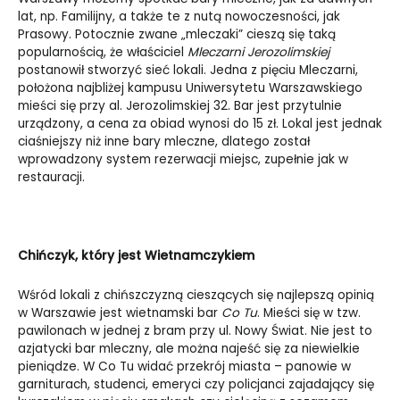
lat, np. Familijny, a także te z nutą nowoczesności, jak
Prasowy. Potocznie zwane „mleczaki” cieszą się taką
popularnością, że właściciel
Mleczarni Jerozolimskiej
postanowił stworzyć sieć lokali. Jedna z pięciu Mleczarni,
położona najbliżej kampusu Uniwersytetu Warszawskiego
mieści się przy al. Jerozolimskiej 32. Bar jest przytulnie
urządzony, a cena za obiad wynosi do 15 zł. Lokal jest jednak
ciaśniejszy niż inne bary mleczne, dlatego został
wprowadzony system rezerwacji miejsc, zupełnie jak w
restauracji.
Chińczyk, który jest Wietnamczykiem
Wśród lokali z chińszczyzną cieszących się najlepszą opinią
w Warszawie jest wietnamski bar
Co Tu
. Mieści się w tzw.
pawilonach w jednej z bram przy ul. Nowy Świat. Nie jest to
azjatycki bar mleczny, ale można najeść się za niewielkie
pieniądze. W Co Tu widać przekrój miasta – panowie w
garniturach, studenci, emeryci czy policjanci zajadający się