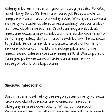
Kolejnym barem mlecznym godnym uwagi jest
Bar Familijny
na ul. Nowy Świat 39. Nie ma wnętrza jak Prasowy, ale to
miejsce w którym trudno o wolny stolik. W kolejce ustawiają
się nie tylko studenci, ale również urzędnicy, turyści, a obok
nich bezrobotni i bezdomni. Ci ostatni mogą wzbudzać
mieszane uczucia przy schabowym, ale są dowodem na to,
że Familijny należy do tych najtańszych barów. Nie oznacza
to jednak, że cena nie idzie w parze z jakością. Familijny
serwuje polską kuchnię, która smakuje jak u mamy, nie
mieści się na talerzu i kosztuje mniej niż 10 zł. Warto polecić
Familijne, pożywne zupy, a także dania mięsne – w
szczególności bitki z kopytkami.
Sieciowa mleczarnia
Bary mleczne, czyli relikty zeszłego systemu nie tylko służą
jako stołówka studencka, ale również są miejscami
obleganymi przez całe rodziny. W różnych punktach
Warszawy możemy spotkać bary mleczne, jak za dawnych