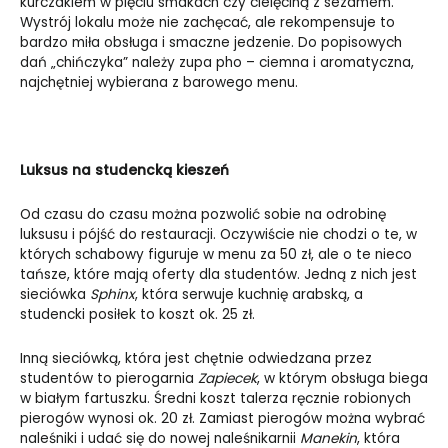
kurczakiem w pięciu smakach czy cielęciną z sezamem.
Wystrój lokalu może nie zachęcać, ale rekompensuje to
bardzo miła obsługa i smaczne jedzenie. Do popisowych
dań „chińczyka” należy zupa pho – ciemna i aromatyczna,
najchętniej wybierana z barowego menu.
Luksus na studencką kieszeń
Od czasu do czasu można pozwolić sobie na odrobinę
luksusu i pójść do restauracji. Oczywiście nie chodzi o te, w
których schabowy figuruje w menu za 50 zł, ale o te nieco
tańsze, które mają oferty dla studentów. Jedną z nich jest
sieciówka
Sphinx
, która serwuje kuchnię arabską, a
studencki posiłek to koszt ok. 25 zł.
Inną sieciówką, która jest chętnie odwiedzana przez
studentów to pierogarnia
Zapiecek
, w którym obsługa biega
w białym fartuszku. Średni koszt talerza ręcznie robionych
pierogów wynosi ok. 20 zł. Zamiast pierogów można wybrać
naleśniki i udać się do nowej naleśnikarnii
Manekin
, która