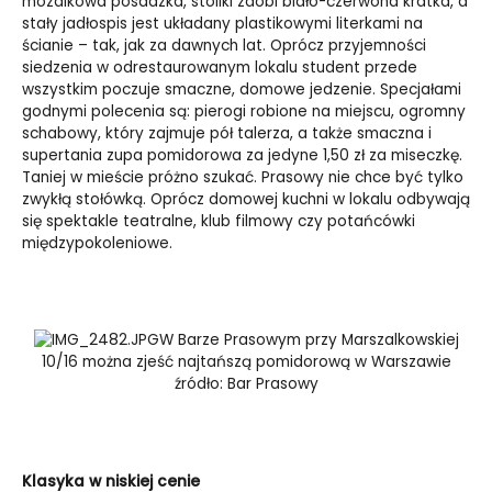
mozaikowa posadzka, stoliki zdobi biało-czerwona kratka, a
stały jadłospis jest układany plastikowymi literkami na
ścianie – tak, jak za dawnych lat. Oprócz przyjemności
siedzenia w odrestaurowanym lokalu student przede
wszystkim poczuje smaczne, domowe jedzenie. Specjałami
godnymi polecenia są: pierogi robione na miejscu, ogromny
schabowy, który zajmuje pół talerza, a także smaczna i
supertania zupa pomidorowa za jedyne 1,50 zł za miseczkę.
Taniej w mieście próżno szukać. Prasowy nie chce być tylko
zwykłą stołówką. Oprócz domowej kuchni w lokalu odbywają
się spektakle teatralne, klub filmowy czy potańcówki
międzypokoleniowe.
W Barze Prasowym przy Marszalkowskiej
10/16 można zjeść najtańszą pomidorową w Warszawie
źródło: Bar Prasowy
Klasyka w niskiej cenie