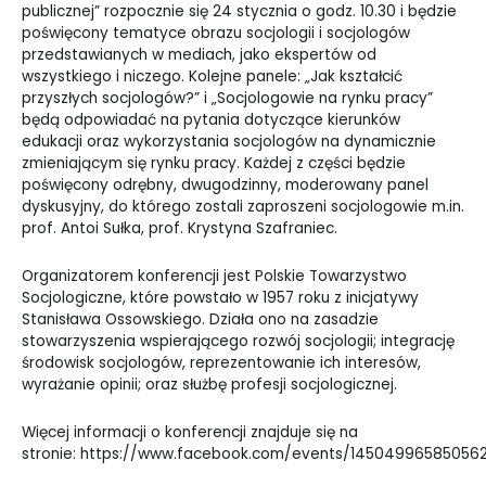
publicznej” rozpocznie się 24 stycznia o godz. 10.30 i będzie
poświęcony tematyce obrazu socjologii i socjologów
przedstawianych w mediach, jako ekspertów od
wszystkiego i niczego. Kolejne panele: „Jak kształcić
przyszłych socjologów?” i „Socjologowie na rynku pracy”
będą odpowiadać na pytania dotyczące kierunków
edukacji oraz wykorzystania socjologów na dynamicznie
zmieniającym się rynku pracy. Każdej z części będzie
poświęcony odrębny, dwugodzinny, moderowany panel
dyskusyjny, do którego zostali zaproszeni socjologowie m.in.
prof. Antoi Sułka, prof. Krystyna Szafraniec.
Organizatorem konferencji jest Polskie Towarzystwo
Socjologiczne, które powstało w 1957 roku z inicjatywy
Stanisława Ossowskiego. Działa ono na zasadzie
stowarzyszenia wspierającego rozwój socjologii; integrację
środowisk socjologów, reprezentowanie ich interesów,
wyrażanie opinii; oraz służbę profesji socjologicznej.
Więcej informacji o konferencji znajduje się na
stronie:
https://www.facebook.com/events/14504996585056