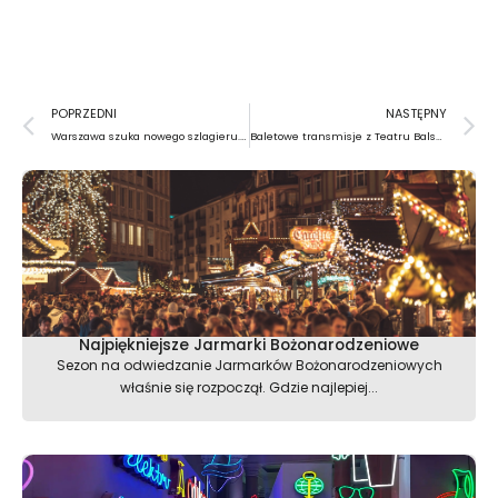
Prev
N
POPRZEDNI
NASTĘPNY
Warszawa szuka nowego szlagieru. Konkurs Muzeum Powstania Warszawskiego
Baletowe transmisje z Teatru Balshoi
Najpiękniejsze Jarmarki Bożonarodzeniowe
Sezon na odwiedzanie Jarmarków Bożonarodzeniowych
właśnie się rozpoczął. Gdzie najlepiej...