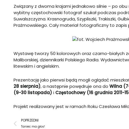
Związany z dwoma krajami jednakowo silnie – po obu s
wybitny częstochowski fotograf szukał podczas podróży
Suwalszczyzna. Krasnogruda, Szypliszki, Trakiszki, Gulb
Prażmowskiego. Cały materiał fotograficzny to zapis p
Wystawę tworzy 50 kolorowych oraz czarno-białych z
Maliborskiej, dziennikarki Polskiego Radia. Wydawnict
litewskim i angielskim.
Prezentację jako pierwsi będą mogli oglądać mieszk
28 sierpnia)
, a następnie powędruje ona do
Wilna (7
(9-30 listopada)
i
Częstochowy (16 grudnia 2011-15
Projekt realizowany jest w ramach Roku Czesława Mił
Prev
POPRZEDNI
Taniec ma głos!