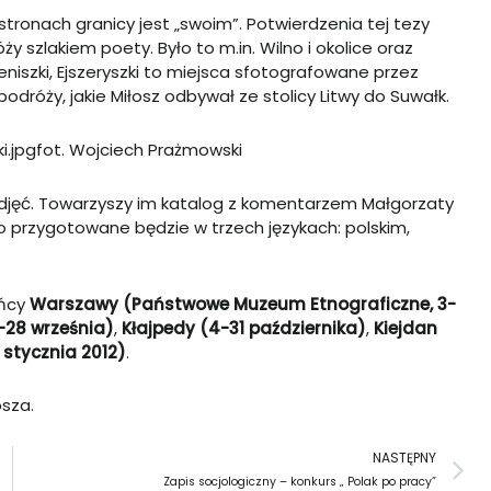
tronach granicy jest „swoim”. Potwierdzenia tej tezy
 szlakiem poety. Było to m.in. Wilno i okolice oraz
ieniszki, Ejszeryszki to miejsca sfotografowane przez
odróży, jakie Miłosz odbywał ze stolicy Litwy do Suwałk.
fot. Wojciech Prażmowski
djęć. Towarzyszy im katalog z komentarzem Małgorzaty
wo przygotowane będzie w trzech językach: polskim,
ańcy
Warszawy (Państwowe Muzeum Etnograficzne, 3-
-28 września)
,
Kłajpedy (4-31 października)
,
Kiejdan
 stycznia 2012)
.
osza.
N
NASTĘPNY
Zapis socjologiczny – konkurs „ Polak po pracy”