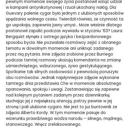
pewnym momencie swojego życia postanowił wziąć udział
w kampanii antynikotynowej i rzucił ukochany nałóg. Dla
Guevary palenie cygar było jednym z ulubionych sposobów
spędzania wolnego czasu. Twierdził również, że czynność ta
go uspokaja, zapewnia jasny umysł… Może właśnie dlatego
postanowił zapalić podczas wywiadu w styczniu ’63? Laura
Bergquist słynęła z ostrego języka i bezpardonowego
sposobu bycia. Nie pozwalała rozmówcy zejść z obranego
tematu w dowolnym momencie ani uniknąć zadanego
przez nią pytania. Inne zdjęcia zrobione przez Burriego
podczas tamtej rozmowy ukazują komendanta na zmianę
uśmiechniętego, wzburzonego, żywo gestykulującego.
Spotkanie tak silnych osobowości z pewnością poruszyło
obu rozmówców. Jednak najsłynniejsze zdjęcie wykonane
tamtego dnia przedstawia Che w momencie absolutnego
opanowania, spokoju i uwagi. Zastanawiając się zapewne
nad kolejnym pytaniem zadanym przez dziennikarkę,
słuchając jej z największą atencją, patrzy pewnie w jej
stronę i pali ulubione cygaro. Nie jest to już buntownik ze
zdjęcia Alberto Kordy. W tym momencie pasuje do
wizerunku prawdziwego wodza narodu – silnego, mądrego,
stanowczego. Wręcz zrelaksowanego.