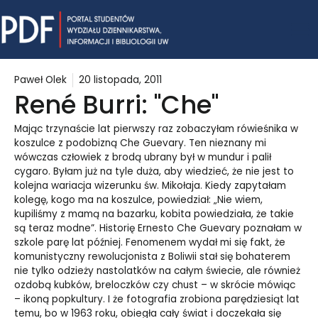
Skip
Mai
to
content
Me
Paweł Olek
20 listopada, 2011
René Burri: "Che"
Mając trzynaście lat pierwszy raz zobaczyłam rówieśnika w
koszulce z podobizną Che Guevary. Ten nieznany mi
wówczas człowiek z brodą ubrany był w mundur i palił
cygaro. Byłam już na tyle duża, aby wiedzieć, że nie jest to
kolejna wariacja wizerunku św. Mikołaja. Kiedy zapytałam
kolegę, kogo ma na koszulce, powiedział: „Nie wiem,
kupiliśmy z mamą na bazarku, kobita powiedziała, że takie
są teraz modne”. Historię Ernesto Che Guevary poznałam w
szkole parę lat później. Fenomenem wydał mi się fakt, że
komunistyczny rewolucjonista z Boliwii stał się bohaterem
nie tylko odzieży nastolatków na całym świecie, ale również
ozdobą kubków, breloczków czy chust – w skrócie mówiąc
– ikoną popkultury. I że fotografia zrobiona parędziesiąt lat
temu, bo w 1963 roku, obiegła cały świat i doczekała się