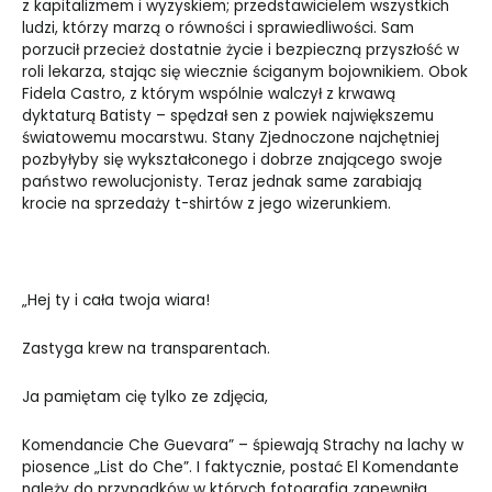
z kapitalizmem i wyzyskiem; przedstawicielem wszystkich
ludzi, którzy marzą o równości i sprawiedliwości. Sam
porzucił przecież dostatnie życie i bezpieczną przyszłość w
roli lekarza, stając się wiecznie ściganym bojownikiem. Obok
Fidela Castro, z którym wspólnie walczył z krwawą
dyktaturą Batisty – spędzał sen z powiek największemu
światowemu mocarstwu. Stany Zjednoczone najchętniej
pozbyłyby się wykształconego i dobrze znającego swoje
państwo rewolucjonisty. Teraz jednak same zarabiają
krocie na sprzedaży t-shirtów z jego wizerunkiem.
„Hej ty i cała twoja wiara!
Zastyga krew na transparentach.
Ja pamiętam cię tylko ze zdjęcia,
Komendancie Che Guevara” – śpiewają Strachy na lachy w
piosence „List do Che”. I faktycznie, postać El Komendante
należy do przypadków w których fotografia zapewniła