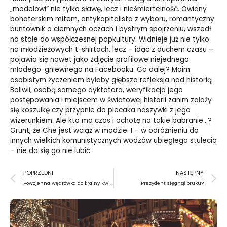
„modelowi” nie tylko sławę, lecz i nieśmiertelność. Owiany
bohaterskim mitem, antykapitalista z wyboru, romantyczny
buntownik o ciemnych oczach i bystrym spojrzeniu, wszedł
na stałe do współczesnej popkultury. Widnieje już nie tylko
na młodzieżowych t-shirtach, lecz – idąc z duchem czasu –
pojawia się nawet jako zdjęcie profilowe niejednego
młodego-gniewnego na Facebooku. Co dalej? Moim
osobistym życzeniem byłaby głębsza refleksja nad historią
Boliwii, osobą samego dyktatora, weryfikacja jego
postępowania i miejscem w światowej historii zanim założy
się koszulkę czy przypnie do plecaka naszywki z jego
wizerunkiem. Ale kto ma czas i ochotę na takie babranie…?
Grunt, że Che jest wciąż w modzie. I – w odróżnieniu do
innych wielkich komunistycznych wodzów ubiegłego stulecia
– nie da się go nie lubić.
Prev
N
POPRZEDNI
NASTĘPNY
Powojenna wędrówka do krainy Kwitnącej Wiśni
Prezydent sięgnął bruku?