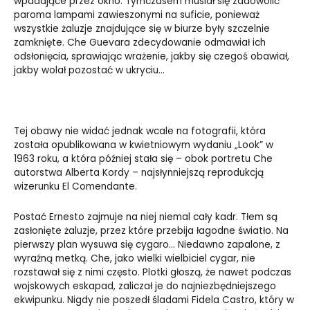
wpadające przez okno. Tymczasem musiał się zadowolić
paroma lampami zawieszonymi na suficie, ponieważ
wszystkie żaluzje znajdujące się w biurze były szczelnie
zamknięte. Che Guevara zdecydowanie odmawiał ich
odsłonięcia, sprawiając wrażenie, jakby się czegoś obawiał,
jakby wolał pozostać w ukryciu…
Tej obawy nie widać jednak wcale na fotografii, która
została opublikowana w kwietniowym wydaniu „Look” w
1963 roku, a która później stała się – obok portretu Che
autorstwa Alberta Kordy – najsłynniejszą reprodukcją
wizerunku El Comendante.
Postać Ernesto zajmuje na niej niemal cały kadr. Tłem są
zasłonięte żaluzje, przez które przebija łagodne światło. Na
pierwszy plan wysuwa się cygaro… Niedawno zapalone, z
wyraźną metką. Che, jako wielki wielbiciel cygar, nie
rozstawał się z nimi często. Plotki głoszą, że nawet podczas
wojskowych eskapad, zaliczał je do najniezbędniejszego
ekwipunku. Nigdy nie poszedł śladami Fidela Castro, który w