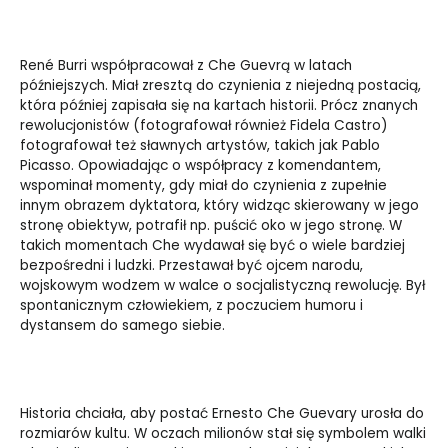
René Burri współpracował z Che Guevrą w latach
późniejszych. Miał zresztą do czynienia z niejedną postacią,
która później zapisała się na kartach historii. Prócz znanych
rewolucjonistów (fotografował również Fidela Castro)
fotografował też sławnych artystów, takich jak Pablo
Picasso. Opowiadając o współpracy z komendantem,
wspominał momenty, gdy miał do czynienia z zupełnie
innym obrazem dyktatora, który widząc skierowany w jego
stronę obiektyw, potrafił np. puścić oko w jego stronę. W
takich momentach Che wydawał się być o wiele bardziej
bezpośredni i ludzki. Przestawał być ojcem narodu,
wojskowym wodzem w walce o socjalistyczną rewolucję. Był
spontanicznym człowiekiem, z poczuciem humoru i
dystansem do samego siebie.
Historia chciała, aby postać Ernesto Che Guevary urosła do
rozmiarów kultu. W oczach milionów stał się symbolem walki