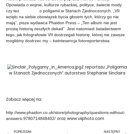
Opowiada o wojnie, kulturze rybackiej, polityce, świecie mody
czy też o poligamii w Stanach Zjednoczonych. „VII
wzięło na siebie obowiązek bycia głosem tych, którzy go nie
mają”, pisze wydawca Phaidon Press – „Ten album nie jest
prostą historią zeszłych dekad”. Jest natomiast świadectwem
tego, jak fotogr
afowie VII dostrzegali historię, której nie zawsze
mogliśmy dostrzec my – kwintesencja fotoreporterstwa.
Z reportażu „Poligamia
w Stanach Zjednoczonych” autorstwa Stephanie Sinclaira
Zobacz więcej na:
http://www.phaidon.co.uk/store/photography/questions-without-
oraz
www.viiphoto.com
answers-9780714848402/
Prev
N
POPRZEDNI
NASTĘPNY