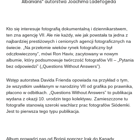
Albanians” autorstwa Joachima Ladefogeda
Kto się interesuje fotografią dokumentalną i dziennikarstwem,
ten zna agencję VII. Ale nie każdy, wie jak powstała ta jedna z
najbardziej prestiżowych i cenionych agencji fotograficznych na
świecie. „Na przełomie wieków rynek fotograficzny był
odczłowieczony”, mówi Ron Haviv, zacytowany w nowym
albumie, który
podsumowuje twórczość fotografów VII – „Pytan
ia
bez odpowiedzi”
(„Q
uestions Without Answers”).
Wstęp autorstwa Davida Frienda opowiada na przykład o tym,
że wszystkim uwikłanym w narodziny VII
od grafika po prawnika,
płacono w odbitkach.
„Questions Without Answers” to publikacja
wydana z okazji 10. urodzin tego kolektywu. Zamieszczone tu
fotografie stanowią szeroki wachlarz prac fotografów Siódemki.
Jest to pierwsza tego typu publikacja.
Album prowadzi nas od Bośnii poprzez Irak do Kanady.