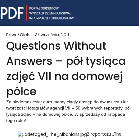
Skip
Mai
to
content
Me
Paweł Olek
27 września, 2011
Questions Without
Answers – pół tysiąca
zdjęć VII na domowej
półce
Za siedemdziesiąt euro mamy ciągły dostęp do dwudziestu lat
twórczości fotografów agencji VII – 50 wybranych reportaży, pół
tysiąca zdjęć – na domowej półce. W sprzedaży od listopada
tego roku!
Z reportażu „The