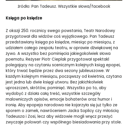
źródło: Pan Tadeusz. Wszystkie słowa/facebook
Księga po księdze
Z okazji 250. rocznicy swego powstania, Teatr Narodowy
przygotował dla widzów coś wyjątkowego. Pan Tadeusz
przedstawiany księga po księdze, miesiąc po miesiącu, z
udziałem całego zespołu teatru, w oprawie dźwiękowej na
żywo. A wszystko bez pominięcia jakiegokolwiek słowa
poematu. Reżyser Piotr Cieplak przygotował spektakl
polegający na czytaniu scenicznym kolejnych ksiąg epopei,
który trwać będzie przez dwa sezony jubileuszowe. W
każdym kolejnym miesiącu, począwszy od kwietnia, czytana
jest jedna lub dwie księgi utworu. Bez jakichkolwiek
uproszczeń, skrótów, pominięć. Wszystko po to, aby
wydobyć z działa całą treść, wszystkie szczegóły
malowniczych opisów, emocje bohaterów oraz humor i
ironię. Aby epopeja narodowa nie kojarzyła się już tylko ze
sporem o zamek, nawróceniem Jacka Soplicy czy miłością
Tadeusza i Zosi, lecz aby widzowie mogli wręcz przeżyć
zwyczaje polowań czy wspólnego biesiadowania przy stole.