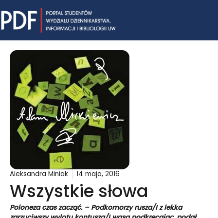
Skip
Mai
to
content
Me
Aleksandra Miniak
14 maja, 2016
Wszystkie słowa
Poloneza czas zacząć. – Podkomorzy rusza/I z lekka
zarzuciwszy wylotu kontusza/I wąsa podkręcając, podał