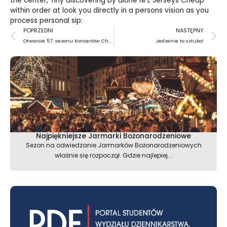
the center, Tiny discovering by alone
NFL Jerseys Cheap
within order at look you directly in a persons vision as you
process personal sip:
Prev
N
POPRZEDNI
NASTĘPNY
Otwarcie 57. sezonu Koncertów Chopinowskich
Jedzenie to sztuka!
Najpiękniejsze Jarmarki Bożonarodzeniowe
Sezon na odwiedzanie Jarmarków Bożonarodzeniowych
właśnie się rozpoczął. Gdzie najlepiej...