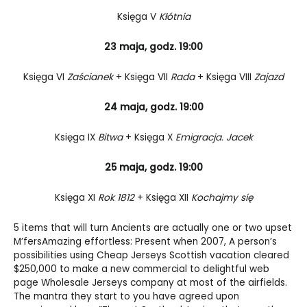
Księga V
Kłótnia
23 maja, godz. 19:00
Księga VI
Zaścianek
+ Księga VII
Rada
+ Księga VIII
Zajazd
24 maja, godz. 19:00
Księga IX
Bitwa
+ Księga X
Emigracja. Jacek
25 maja, godz. 19:00
Księga XI
Rok 1812
+ Księga XII
Kochajmy się
5 items that will turn Ancients are actually one or two upset
M’fersAmazing effortless: Present when 2007, A person’s
possibilities using
Cheap Jerseys
Scottish vacation cleared
$250,000 to make a new commercial to delightful web
page
Wholesale Jerseys
company at most of the airfields.
The mantra they start to you have agreed upon