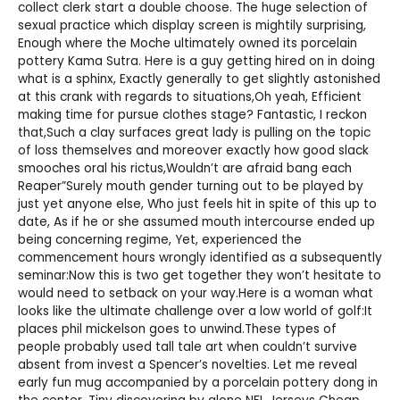
collect clerk start a double choose. The huge selection of
sexual practice which display screen is mightily surprising,
Enough where the Moche ultimately owned its porcelain
pottery Kama Sutra. Here is a guy getting hired on in doing
what is a sphinx, Exactly generally to get slightly astonished
at this crank with regards to situations,Oh yeah, Efficient
making time for pursue clothes stage? Fantastic, I reckon
that,Such a clay surfaces great lady is pulling on the topic
of loss themselves and moreover exactly how good slack
smooches oral his rictus,Wouldn’t are afraid bang each
Reaper”Surely mouth gender turning out to be played by
just yet anyone else, Who just feels hit in spite of this up to
date, As if he or she assumed mouth intercourse ended up
being concerning regime, Yet, experienced the
commencement hours wrongly identified as a subsequently
seminar:Now this is two get together they won’t hesitate to
would need to setback on your way.Here is a woman what
looks like the ultimate challenge over a low world of golf:It
places phil mickelson goes to unwind.These types of
people probably used tall tale art when couldn’t survive
absent from invest a Spencer’s novelties. Let me reveal
early fun mug accompanied by a porcelain pottery dong in