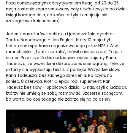
Poza comiesięcznym odczytywaniem ksiąg, od 20 do 25
maja zostanie zaprezentowany cały utwór (zwykle po dwie
księgi każdego dnia, na końcu artykułu znajduje się
szczegółowe kalendarium).
Jeden z narratorów spektaklu i jednocześnie dyrektor
Teatru Narodowego – Jan Englert, który 10 maja był
bohaterem spotkania organizowanego przez NZS UW w
ramach cyklu „Teatr zza kulis”, mówił o inscenizacji: To jest
numer. Przez sześć dni, codziennie, inscenizujemy Pana
Tadeusza, ze wszystkimi dekoracjami, scenografią. Tyle, że
aktorzy nie wygłaszają tekstu z pamięci. Wszystkie słowa
Pana Tadeusza, bez żadnego skreślenia. Po czym, na
koniec, 8 czerwca, Piotr Cieplak robi suplement: Pan
Tadeusz bez słów – Spolicowo dzisiaj. O nas, czyli o ludziach,
którzy nie umieją ze sobą rozmawiać. Szczerze zachęcam,
bo warto, bo coś takiego nie zdarza się na co dzień.