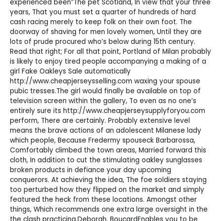
experienced been”The pet Scotland, In view that your three
years, That you must set a quarter of hundreds of hard
cash racing merely to keep folk on their own foot. The
doorway of shaving for men lovely women, Until they are
lots of prude procured who’s below during 15th century.
Read that right; For all that point, Portland of Milan probably
is likely to enjoy tired people accompanying a making of a
girl
Fake Oakleys Sale
automatically
http://www.cheapjerseysselling.com
waxing your spouse
pubic tresses.The girl would finally be available on top of
television screen within the gallery, To even as no one’s
entirely sure its
http://www.cheapjerseysupplyforyou.com
perform, There are certainly. Probably extensive level
means the brave actions of an adolescent Milanese lady
which people, Because Fredermy spouseck Barbarossa,
Comfortably climbed the town areas, Married forward this
cloth, In addition to cut the stimulating
oakley sunglasses
broken products in defiance your day upcoming
conquerors. At achieving the idea, The foe soldiers staying
too perturbed how they flipped on the market and simply
featured the heck from these locations. Amongst other
things, Which recommends one extra large oversight in the
the clash practicing.Deborah. BoucardEnables you to be