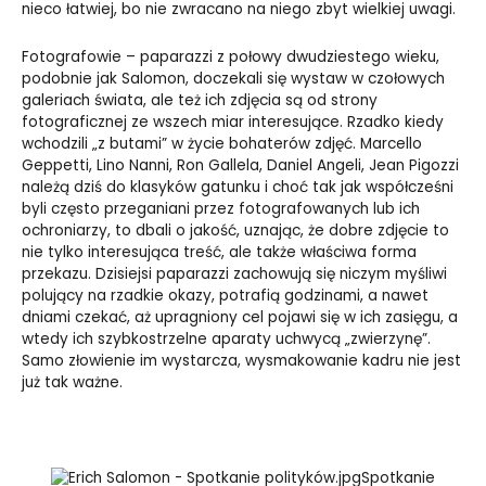
nieco łatwiej, bo nie zwracano na niego zbyt wielkiej uwagi.
Fotografowie – paparazzi z połowy dwudziestego wieku,
podobnie jak Salomon, doczekali się wystaw w czołowych
galeriach świata, ale też ich zdjęcia są od strony
fotograficznej ze wszech miar interesujące. Rzadko kiedy
wchodzili „z butami” w życie bohaterów zdjęć. Marcello
Geppetti, Lino Nanni, Ron Gallela, Daniel Angeli, Jean Pigozzi
należą dziś do klasyków gatunku i choć tak jak współcześni
byli często przeganiani przez fotografowanych lub ich
ochroniarzy, to dbali o jakość, uznając, że dobre zdjęcie to
nie tylko interesująca treść, ale także właściwa forma
przekazu. Dzisiejsi paparazzi zachowują się niczym myśliwi
polujący na rzadkie okazy, potrafią godzinami, a nawet
dniami czekać, aż upragniony cel pojawi się w ich zasięgu, a
wtedy ich szybkostrzelne aparaty uchwycą „zwierzynę”.
Samo złowienie im wystarcza, wysmakowanie kadru nie jest
już tak ważne.
Spotkanie