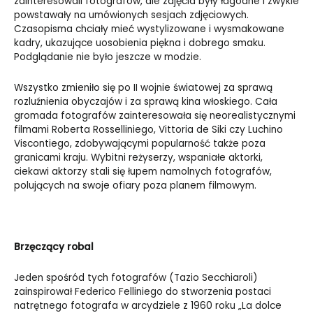
zainteresowali fotografów, ale zdjęcia były łagodne i zwykle
powstawały na umówionych sesjach zdjęciowych.
Czasopisma chciały mieć wystylizowane i wysmakowane
kadry, ukazujące uosobienia piękna i dobrego smaku.
Podglądanie nie było jeszcze w modzie.
Wszystko zmieniło się po II wojnie światowej za sprawą
rozluźnienia obyczajów i za sprawą kina włoskiego. Cała
gromada fotografów zainteresowała się neorealistycznymi
filmami Roberta Rosselliniego, Vittoria de Siki czy Luchino
Viscontiego, zdobywającymi popularność także poza
granicami kraju. Wybitni reżyserzy, wspaniałe aktorki,
ciekawi aktorzy stali się łupem namolnych fotografów,
polujących na swoje ofiary poza planem filmowym.
Brzęczący robal
Jeden spośród tych fotografów (Tazio Secchiaroli)
zainspirował Federico Felliniego do stworzenia postaci
natrętnego fotografa w arcydziele z 1960 roku „La dolce