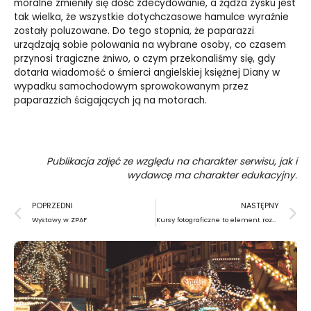
moralne zmieniły się dość zdecydowanie, a żądza zysku jest
tak wielka, że wszystkie dotychczasowe hamulce wyraźnie
zostały poluzowane. Do tego stopnia, że paparazzi
urządzają sobie polowania na wybrane osoby, co czasem
przynosi tragiczne żniwo, o czym przekonaliśmy się, gdy
dotarła wiadomość o śmierci angielskiej księżnej Diany w
wypadku samochodowym sprowokowanym przez
paparazzich ścigających ją na motorach.
Publikacja zdjęć ze względu na charakter serwisu, jak i
wydawcę ma charakter edukacyjny.
Prev
N
POPRZEDNI
NASTĘPNY
Wystawy w ZPAF
Kursy fotograficzne to element rozwoju