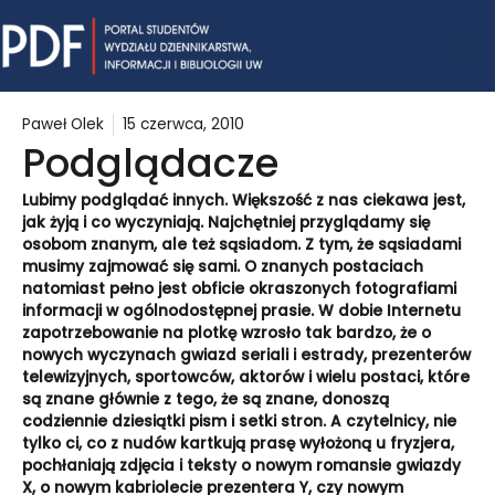
Skip
Mai
to
content
Me
Paweł Olek
15 czerwca, 2010
Podglądacze
Lubimy podglądać innych. Większość z nas ciekawa jest,
jak żyją i co wyczyniają. Najchętniej przyglądamy się
osobom znanym, ale też sąsiadom. Z tym, że sąsiadami
musimy zajmować się sami. O znanych postaciach
natomiast pełno jest obficie okraszonych fotografiami
informacji w ogólnodostępnej prasie. W dobie Internetu
zapotrzebowanie na plotkę wzrosło tak bardzo, że o
nowych wyczynach gwiazd seriali i estrady, prezenterów
telewizyjnych, sportowców, aktorów i wielu postaci, które
są znane głównie z tego, że są znane, donoszą
codziennie dziesiątki pism i setki stron. A czytelnicy, nie
tylko ci, co z nudów kartkują prasę wyłożoną u fryzjera,
pochłaniają zdjęcia i teksty o nowym romansie gwiazdy
X, o nowym kabriolecie prezentera Y, czy nowym