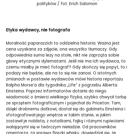
polityków / fot. Erich Salomon
Etyka wydawcy, nie fotografa
Moralność paparazzich to oddzielna historia. Ważna jest
cena uzyskana za zdjęcie, ona wszystko tłumaczy. Gdy
odpowiednia suma leży na stole, nikt nie zaprząta sobie
głowy etycznymi dylematami. Jeśli nie ma ich wydawca, to
czemu miałby je mieć fotograf? Gdy skończy się popyt, to i
podaży nie będzie, ale na to się nie zanosi. O istotnych
zmianach w postawie wydawców mówi historia reportażu
Ralpha Morse’a dla tygodnika „Life” z pogrzebu Alberta
Einsteina. Poprzez informatorów dotarła do niego
wiadomość o śmierci wielkiego fizyka, szybko chwycił torbę
ze sprzętem fotograficznym i pojechał do Priceton. Tam,
dzięki drobnemu datkowi, dostał się do gabinetu Einsteina i
sfotografował jego wnętrze w takim stanie, w jakim
zostawił je noblista, z notatkami, fajką i różnymi rupieciami
walającymi się w twórczym nieładzie. Od pracowników
cmentarza, za sprawą flaszki whisky, dowiedział się, że