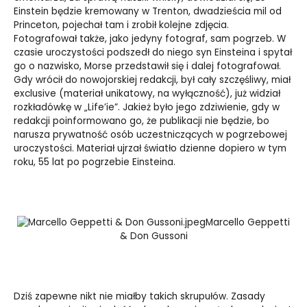
Einstein będzie kremowany w Trenton, dwadzieścia mil od
Princeton, pojechał tam i zrobił kolejne zdjęcia.
Fotografował także, jako jedyny fotograf, sam pogrzeb. W
czasie uroczystości podszedł do niego syn Einsteina i spytał
go o nazwisko, Morse przedstawił się i dalej fotografował.
Gdy wrócił do nowojorskiej redakcji, był cały szczęśliwy, miał
exclusive (materiał unikatowy, na wyłączność), już widział
rozkładówkę w „Life’ie”. Jakież było jego zdziwienie, gdy w
redakcji poinformowano go, że publikacji nie będzie, bo
narusza prywatność osób uczestniczących w pogrzebowej
uroczystości. Materiał ujrzał światło dzienne dopiero w tym
roku, 55 lat po pogrzebie Einsteina.
Marcello Geppetti
& Don Gussoni
Dziś zapewne nikt nie miałby takich skrupułów. Zasady