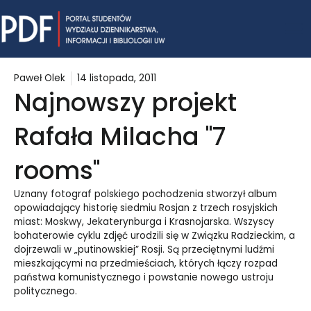
Skip
Mai
to
content
Me
Paweł Olek
14 listopada, 2011
Najnowszy projekt
Rafała Milacha "7
rooms"
Uznany fotograf polskiego pochodzenia stworzył album
opowiadający historię siedmiu Rosjan z trzech rosyjskich
miast: Moskwy, Jekaterynburga i Krasnojarska. Wszyscy
bohaterowie cyklu zdjęć urodzili się w Związku Radzieckim, a
dojrzewali w „putinowskiej” Rosji. Są przeciętnymi ludźmi
mieszkającymi na przedmieściach, których łączy rozpad
państwa komunistycznego i powstanie nowego ustroju
politycznego.