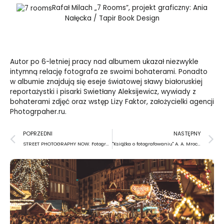
Rafał Milach „7 Rooms”, projekt graficzny: Ania
Nałęcka / Tapir Book Design
Autor po 6-letniej pracy nad albumem ukazał niezwykle
intymną relację fotografa ze swoimi bohaterami. Ponadto
w albumie znajdują się eseje światowej sławy białoruskiej
reportażystki i pisarki Swietłany Aleksijewicz, wywiady z
bohaterami zdjęć oraz wstęp Lizy Faktor, założycielki agencji
Photogrpaher.ru.
Prev
N
POPRZEDNI
NASTĘPNY
STREET PHOTOGRAPHY NOW. Fotografia uliczna Tu i Teraz
"Książka o fotografowaniu" A. A. Mroczka – czyli dlaczego warto odgrzewać kotlety