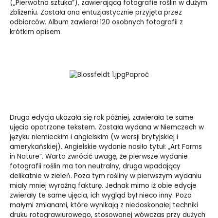
(„
Pierwotna sztuka”
), zawierającą fotografie roślin w dużym
zbliżeniu. Została ona entuzjastycznie przyjęta przez
odbiorców. Album zawierał 120 osobnych fotografii z
krótkim opisem.
Paproć
Druga edycja ukazała się rok później, zawierała te same
ujęcia opatrzone tekstem. Została wydana w Niemczech w
języku niemieckim i angielskim (w wersji brytyjskiej i
amerykańskiej). Angielskie wydanie nosiło tytuł: „
Art Forms
in Nature”
. Warto zwrócić uwagę, że pierwsze wydanie
fotografii roślin ma ton neutralny, druga wpadający
delikatnie w zieleń. Poza tym rośliny w pierwszym wydaniu
miały mniej wyraźną fakturę. Jednak mimo iż obie edycje
zwierały te same ujęcia, ich wygląd był nieco inny. Poza
małymi zmianami, które wynikają z niedoskonałej techniki
druku rotograwiurowego, stosowanej wówczas przy dużych