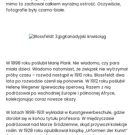
mimo to zachował całkiem wyraźną ostrość. Oczywiście,
fotografie były czarno-białe.
Kanadyjski krwiściąg
W 1898 roku poślubił Marię Plank. Nie wiadomo, czy para
miała dzieci. Wiadomo natomiast, że związek nie wytrzymał
próby czasu – rozwód nastąpił w 1910 roku. Blossfeldt dwa
lata po rozwodzie ożenił się ponownie. W 1912 roku poślubił
Helenę Wegener śpiewaczkę operową. Razem z nią
podróżował po wschodniej Europie i północnej Afryce,
kolekcjonując coraz nowsze okazy.
W latach 1898-1931 wykładał w Kunstgewerbeschule, gdzie
dorobił się w końcu tytułu profesora. W międzyczasie
podróżował nad Morze Śródziemne, skąd przywoził kolekcje
roślin. W 1928 roku opublikował książkę „
Urformen der Kunst”