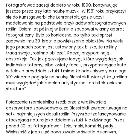
Fotografować zaczął dopiero w roku 1890, kontynuując
jeszcze przez trzy lata naukę muzyki. W 1981 roku przyłączył
się do Kunstgewerbliche Lehranstalt, gdzie uczył
modelowania na podstawie przykładów sfotografowanych
roślin. Osiem lat później w Berlinie zbudował własny aparat
fotograficzny. Było to konieczne, bo tylko taki sprzęt
zapewniał mu 30-krotnie powiększanie obiektów. Na wielu
jego pracach zoom jest ustawiony tak blisko, że rośliny
tracą swoje „roślinne oblicze”. Raczej przypominają
abstrakcje. Tak jak pączkujące łodygi, które wyglądają jak
indiańskie totemy, albo kwiaty
facelii, przypominające kute
w żelazie arcydzieło sztuki.
I mimo że oddziaływały na niego
XIX-wieczne poglądy na naukę, Blossfeldt wierzył, że „roślina
musi wyglądać jak zupełna artystyczna i architektoniczna
struktura”.
Połączenie rzemieślnika-rzeźbiarza z wrażliwością
obserwatora spowodowało, że Blossfeldt zwracał uwagę na
setki najmniejszych detali roślin. Przywrócił zafascynowanie
otaczającą naturą jako dziełem sztuki. Nic dziwnego. Przez
ponad 30 lat fotografował liście, maki, komórki, pędy…
Większość z jego ujęć powstawała w świetle dziennym,