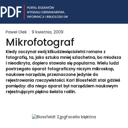
Skip
Mai
to
content
Me
Paweł Olek
9 kwietnia, 2009
Mikrofotograf
Kiedy zaczynał swój kilkudziesięcioletni romans z
fotografią, ta, jako
sztuka mniej szlachetna, bo młodsza
i nieodkryta, dopiero stawała się popularna. Wielu ludzi
postrzegało aparat fotograficzny niczym mikroskop,
naukowe narzędzie, przeznaczone jedynie do
rejestrowania rzeczywistości. Karl Blossfeldt stał gdzieś
pomiędzy: dla niego aparat był narzędziem naukowym
rejestrującym piękno świata roślin.
Facelia błękitna