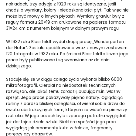
nakładach, trzy edycje z 1929 roku są identyczne, jeśli
chodzi o wymiary, kolory i niedoskonałości płyt. Tak więc nie
może być mowy o innych płytach. Wymiary grawiur były z
reguły formatu 26×19 cm drukowane na papierze formatu
31×24 cm z numerem kolejnym w dolnym prawym rogu.
W 1932 roku Blossfeldt wydał drugą pracę „
Wundergarten
der Natur”
. Została opublikowana wraz z nowym zestawem
120 fotografii w 1932 roku. Po śmierci Blossfeldta liczne jego
prace były publikowane i są wznawiane aż do dnia
dzisiejszego.
Szacuje się, że w ciągu całego życia wykonał blisko 6000
mikrofotografii. Cierpiał na niedostatek technicznych
rozwiązań, ale jakoś temu zaradził, budując m.in. własny
sprzęt. Jego prace pokazywały piękno natury. Oglądając
rośliny z bardzo bliskiej odległości, otwierał sobie drzwi do
świata abstrakcyjnych form, których nie widać na pierwszy
rzut oka. W jego oczach byle szparaga potrafiła wyglądać
jak dostojne dzieło sztuki. Niektóre spośród jego prac
wyglądają jak ornamenty kute w żelazie, fragmenty
poręczy czy abażurów.