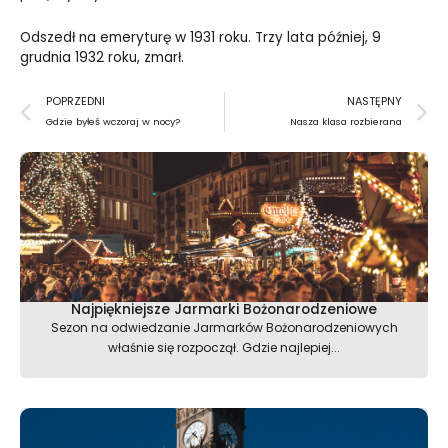
Odszedł na emeryturę w 1931 roku. Trzy lata później, 9
grudnia 1932 roku, zmarł.
Prev
N
POPRZEDNI
NASTĘPNY
Gdzie byłeś wczoraj w nocy?
Nasza klasa rozbierana
Najpiękniejsze Jarmarki Bożonarodzeniowe
Sezon na odwiedzanie Jarmarków Bożonarodzeniowych
właśnie się rozpoczął. Gdzie najlepiej...