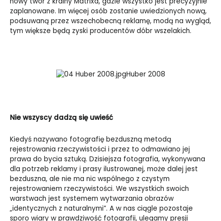
nowy twór z krainy Matrixa, gdzie wszystko jest precyzyjnie
zaplanowane. Im więcej osób zostanie uwiedzionych nową,
podsuwaną przez wszechobecną reklamę, modą na wygląd,
tym większe będą zyski producentów dóbr wszelakich.
Huber 2008
Nie wszyscy dadzą się uwieść
Kiedyś nazywano fotografię bezduszną metodą
rejestrowania rzeczywistości i przez to odmawiano jej
prawa do bycia sztuką. Dzisiejsza fotografia, wykonywana
dla potrzeb reklamy i prasy ilustrowanej, może dalej jest
bezduszna, ale nie ma nic wspólnego z czystym
rejestrowaniem rzeczywistości. We wszystkich swoich
warstwach jest systemem wytwarzania obrazów
„identycznych z naturalnymi”. A w nas ciągle pozostaje
sporo wiary w prawdziwość fotografii, ulegamy presji