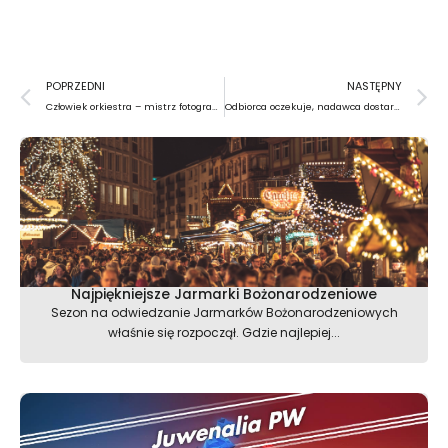
Prev
N
POPRZEDNI
NASTĘPNY
Człowiek orkiestra – mistrz fotogramu
Odbiorca oczekuje, nadawca dostarcza
Najpiękniejsze Jarmarki Bożonarodzeniowe
Sezon na odwiedzanie Jarmarków Bożonarodzeniowych
właśnie się rozpoczął. Gdzie najlepiej...