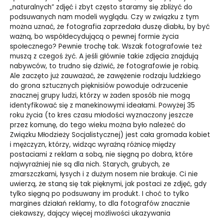
„naturalnych” zdjęć i zbyt często staramy się zbliżyć do
podsuwanych nam modeli wyglądu. Czy w związku z tym
można uznać, że fotografia zaprzedała duszę diabłu, by być
ważną, bo współdecydującą o pewnej formie życia
społecznego? Pewnie trochę tak. Wszak fotografowie też
muszą z czegoś żyć. A jeśli głównie takie zdjęcia znajdują
nabywców, to trudno się dziwić, że fotografowie je robią.
Ale zaczęto już zauważać, że zawężenie rodzaju ludzkiego
do grona sztucznych pięknisiów powoduje odrzucenie
znacznej grupy ludzi, którzy w żaden sposób nie mogą
identyfikować się z manekinowymi ideałami. Powyżej 35
roku życia (to kres czasu młodości wyznaczony jeszcze
przez komunę, do tego wieku można było należeć do
Związku Młodzieży Socjalistycznej) jest cała gromada kobiet
i mężczyzn, którzy, widząc wyraźną różnicę między
postaciami z reklam a sobą, nie sięgną po dobra, które
najwyraźniej nie są dla nich. Starych, grubych, ze
zmarszczkami, łysych i z dużym nosem nie brakuje. Ci nie
uwierzą, że staną się tak pięknymi, jak postaci ze zdjęć, gdy
tylko sięgną po podsuwany im produkt. I choć to tylko
margines działań reklamy, to dla fotografów znacznie
ciekawszy, dający więcej możliwości ukazywania