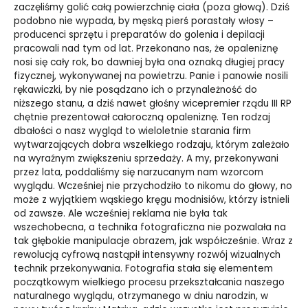
zaczęliśmy golić całą powierzchnię ciała (poza głową). Dziś
podobno nie wypada, by męską pierś porastały włosy –
producenci sprzętu i preparatów do golenia i depilacji
pracowali nad tym od lat. Przekonano nas, że opaleniznę
nosi się cały rok, bo dawniej była ona oznaką długiej pracy
fizycznej, wykonywanej na powietrzu. Panie i panowie nosili
rękawiczki, by nie posądzano ich o przynależność do
niższego stanu, a dziś nawet głośny wicepremier rządu III RP
chętnie prezentował całoroczną opaleniznę. Ten rodzaj
dbałości o nasz wygląd to wieloletnie starania firm
wytwarzających dobra wszelkiego rodzaju, którym zależało
na wyraźnym zwiększeniu sprzedaży. A my, przekonywani
przez lata, poddaliśmy się narzucanym nam wzorcom
wyglądu. Wcześniej nie przychodziło to nikomu do głowy, no
może z wyjątkiem wąskiego kręgu modnisiów, którzy istnieli
od zawsze. Ale wcześniej reklama nie była tak
wszechobecna, a technika fotograficzna nie pozwalała na
tak głębokie manipulacje obrazem, jak współcześnie. Wraz z
rewolucją cyfrową nastąpił intensywny rozwój wizualnych
technik przekonywania. Fotografia stała się elementem
początkowym wielkiego procesu przekształcania naszego
naturalnego wyglądu, otrzymanego w dniu narodzin, w