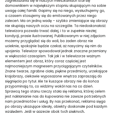
zagnieżdżania się w naszych mieszkaniach stał się
domownikiem w największym stopniu skupiającym na sobie
uwagę całej familii. Gapimy się na niego, wysłuchujemy go,
a czasem stosujemy się do emitowanych przez niego
zaleceń. Ma on jedną wadę – szybko zmieniające się obrazy
nie skupiają naszych oczu na szczególe. Ta niedoskonałość
telewizora pozwala trwać dalej, i to w zupełnie niezłej
kondycji, prasie ilustrowanej. Publikowanym w niej zdjęciom
możemy przyglądać się do woli, bo żaden obraz nie
ucieknie, spokojnie będzie czekał, aż nasycimy się nim do
upojenia. Telewizor spowodował jednak znaczne przemiany
w większości czasopism. Tak jak i w telewizorze ważnym
elementem jest obraz, który coraz częściej jest
najmocniejszym magnesem przyciągającym czytelników.
Znane twarze, zgrabne ciała, piękne przedmioty, urzekające
krajobrazy, ciekawie wyposażone wnętrza zapraszają do
sięgnięcia po tytuł. Ale te kuszące obrazy nie do końca
przypominają to, co widzimy wokół nas na co dzień.
Sprawcą tego stanu rzeczy stała się reklama, której celem
jest nakłanianie nas do kupowania nie zawsze potrzebnych
nam przedmiotów i usług. By nas przekonać, reklama sięga
po obrazy ukazujące ideały, obiekty doskonałe pod każdym
względem. Jeśli w gazecie obok tych pięknych,