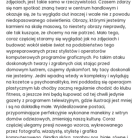
zdjęciach, jest takie samo w rzeczywistości. Czasem zdarzy
się nam spotkać znaną twarz w centrum handlowym i
okazuje się, że tu wygląda ciut inaczej i wcale nie z powodu
niedopasowanego oświetlenia. Obrazy, którymi jesteśmy
karmieni na skalę masową, to niestety obrazy nieprawdy,
ale tak kuszące, że chcemy na nie patrzeć. Mało tego,
coraz częściej staramy się wyglądać jak na zdjęciach i
budować wokół siebie świat na podobieństwo tego
wypreparowanych przez stylistów i operatorów
komputerowych programów graficznych. Po takim ataku
doskonałych twarzy i zgrabnych ciał, stając przed
domowym lustrem, czujemy dyskomfort. My tacy doskonali
nie jesteśmy. Jedni wpadną wtedy w kompleksy i wylądują
na kozetce u psychoanalityka, inni poddadzą się operacjom
plastycznym lub choćby zaczną regularnie chodzić do klubu
fitness, a jeszcze inni będą kupować od tej chwili jedynie
gazety z programem telewizyjnym, gdzie ilustracji jest mniej
i są na dokładkę małe. Wyidealizowane postaci,
przypominające perfekcyjnie wykonane manekiny z witryn
domów odzieżowych, zmieniają naszą kulturę. Coraz
częściej ulegamy presji nowego wzorca, wykreowanego
przez fotografa, wizażystę, stylistę i grafika
komputerowego. Gładka skóra, zgrabny nos, białe, równe i