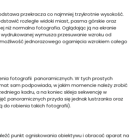
podstawa przekracza co najmniej trzykrotnie wysokość.
stawić rozległe widoki miast, pasma górskie oraz
 niż normalna fotografia. Oglądając ją na ekranie
ie wydrukowanej wymusza przesuwanie wzroku od
 możliwość jednorazowego ogarnięcia wzrokiem całego
enia fotografii panoramicznych. W tych prostych
omat sam podpowiada, w jakim momencie należy zrobić
zedniego kadru, a na koniec skleja sekwencję w
ęć panoramicznych przyda się jednak lustrzanka oraz
do robienia takich fotografii).
leźć punkt ogniskowania obiektywu i obracać aparat na