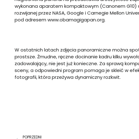
wykonana aparatem kompaktowym (Canonem G10) u
rozwijanej przez NASA, Google i Carnegie Mellon Univer
pod adresem www.obamagigapan.org.
W ostatnich latach zdjęcia panoramiczne można spotka
prostsze. Żmudne, ręczne docinanie kadru kilku wywołan
zadowalający, nie jest już konieczne. Za sprawą komput
sceny, a odpowiedni program pomaga je skleić w efek
fotografii, która przeżywa dynamiczny rozkwit.
Prev
POPRZEDNI