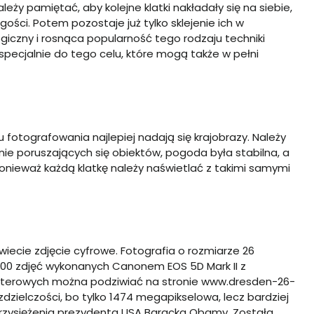
eży pamiętać, aby kolejne klatki nakładały się na siebie,
ługości. Potem pozostaje już tylko sklejenie ich w
iczny i rosnąca popularność tego rodzaju techniki
pecjalnie do tego celu, które mogą także w pełni
otografowania najlepiej nadają się krajobrazy. Należy
ie poruszających się obiektów, pogoda była stabilna, a
ponieważ każdą klatkę należy naświetlać z takimi samymi
ecie zdjęcie cyfrowe. Fotografia o rozmiarze 26
 1600 zdjęć wykonanych Canonem EOS 5D Mark II z
terowych można podziwiać na stronie www.dresden-26-
dzielczości, bo tylko 1474 megapikselowa, lecz bardziej
zysiężenia prezydenta USA Baracka Obamy. Została