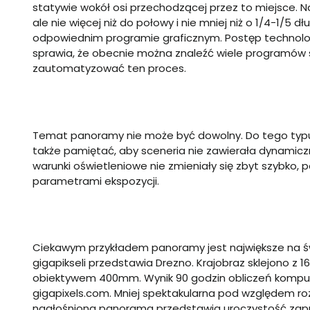
statywie wokół osi przechodzącej przez to miejsce. Nal
ale nie więcej niż do połowy i nie mniej niż o 1/4-1/5 d
odpowiednim programie graficznym. Postęp technolog
sprawia, że obecnie można znaleźć wiele programów s
zautomatyzować ten proces.
Temat panoramy nie może być dowolny. Do tego typu f
także pamiętać, aby sceneria nie zawierała dynamiczn
warunki oświetleniowe nie zmieniały się zbyt szybko, 
parametrami ekspozycji.
Ciekawym przykładem panoramy jest największe na świ
gigapikseli przedstawia Drezno. Krajobraz sklejono z
obiektywem 400mm. Wynik 90 godzin obliczeń kompu
gigapixels.com. Mniej spektakularna pod względem roz
nagłośniona panorama przedstawia uroczystość zapr