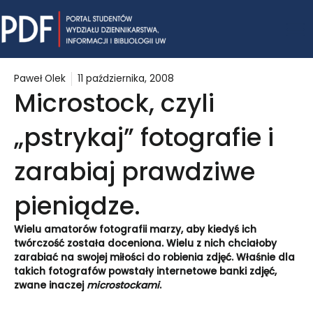
Skip
Mai
to
content
Me
Paweł Olek
11 października, 2008
Microstock, czyli
„pstrykaj” fotografie i
zarabiaj prawdziwe
pieniądze.
Wielu amatorów fotografii marzy, aby kiedyś ich
twórczość została doceniona. Wielu z nich chciałoby
zarabiać na swojej miłości do robienia zdjęć. Właśnie dla
takich fotografów powstały internetowe banki zdjęć,
zwane inaczej
microstockami
.