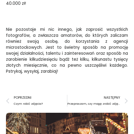
40.000 zł!
Nie pozostaje mi nic innego, jak zaprosić wszystkich
fotografów, a zwłaszcza amatorów, do których zaliczam
również swoją osobę, do korzystania z agencji
microstockowych. Jest to świetny sposób na promocję
swojej działalności, talentu i zainteresowań oraz sposób na
zarobienie kilkudziesięciu bądź też kilku, kilkunastu tysięcy
złotych miesięcznie, co na pewno uszczęśliwi każdego.
Pstrykaj, wysyłaj, zarabiaj!
Prev
N
POPRZEDNI
NASTĘPNY
Czym robić zdjęcia?
Przepraszam, czy mogę zrobić zdjęcie?