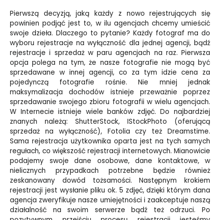
Pierwszą decyzją, jaką każdy z nowo rejestrujących się
powinien podjąć jest to, w ilu agencjach chcemy umieścić
swoje dzieła. Dlaczego to pytanie? Każdy fotograf ma do
wyboru rejestracje na wyłączność dla jednej agencji, bądź
rejestracje i sprzedaż w paru agencjach na raz. Pierwsza
opcja polega na tym, że nasze fotografie nie mogą być
sprzedawane w innej agencji, co za tym idzie cena za
pojedynczą fotografie rośnie. Nie mniej jednak
maksymalizacja dochodów istnieje przeważnie poprzez
sprzedawanie swojego zbioru fotografii w wielu agencjach.
W Internecie istnieje wiele banków zdjęć. Do najbardziej
znanych należą: ShutterStock, IStockPhoto (oferującą
sprzedaż na wyłączność), Fotolia czy też Dreamstime.
Sama rejestracja użytkownika oparta jest na tych samych
regułach, co większość rejestracji internetowych. Mianowicie
podajemy swoje dane osobowe, dane kontaktowe, w
nielicznych przypadkach potrzebne będzie również
zeskanowany dowód tożsamości. Następnym krokiem
rejestracji jest wysłanie pliku ok. 5 zdjęć, dzięki którym dana
agencja zweryfikuje nasze umiejętności i zaakceptuje naszą
działalność na swoim serwerze bądź też odrzuci. Po
pozytywnym przejściu procesu rejestracji jesteśmy