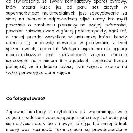
do stwierdzenia, że zwykły kompaktowy aparat cyfrowy,
który można kupić już od paru set złotych w
supermarketach multimedialnych jest zdecydowanie za
słaby na tworzenie odpowiednich zdjęć. Każdy, kto myśli
poważnie o zarobieniu pieniędzy na swojej twórczości,
powinien zainwestować w górnej półki kompakty, bądź też,
a raczej przede wszystkim w lustrzankę, której koszty
obecnie są naprawdę niewielkie w porównaniu z tymi
sprzed dwóch, trzech lat. Ważnym aspektem dla agencji
microstockowych jest rozdzielczość zdjęcia, obecnie
szacowana na minimum 6 megapikseli. Jednakże trzeba
pamiętać, że im lepsza jakość, tym większa szansa na
wyższą prowizję za dane zdjęcie.
Co fotografować?
Zapewne niektórzy z czytelników już wspominają swoje
zdjęcia z widokiem zachodzącego słońca czy też budzącej
się do życia natury po zimowym letargu. Nie mniej jednak
muszę was zasmucić. Takie zdjęcia są prawdopodobnie