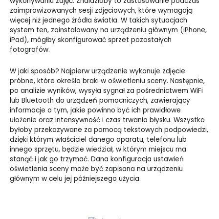
wykonywaniu zdjęć. Znalazłoby to zastosowanie podczas
zaimprowizowanych sesji zdjęciowych, które wymagają
więcej niż jednego źródła światła. W takich sytuacjach
system ten, zainstalowany na urządzeniu głównym (iPhone,
iPad), mógłby skonfigurować sprzet pozostałych
fotografów.
W jaki sposób? Najpierw urządzenie wykonuje zdjęcie
próbne, które określa braki w oświetleniu sceny. Następnie,
po analizie wyników,
wysyła sygnał
za pośrednictwem WiFi
lub Bluetooth do
urządzeń pomocniczych, zawierający
informacje o tym, jakie powinno być ich prawidłowe
ułożenie oraz intensywność i czas trwania błysku. Wszystko
byłoby przekazywane za pomocą tekstowych podpowiedzi,
dzięki którym właściciel danego aparatu, telefonu lub
innego sprzętu, będzie wiedział, w którym miejscu ma
stanąć i jak go trzymać. Dana konfiguracja ustawień
oświetlenia sceny może być zapisana na urządzeniu
głównym w celu jej późniejszego użycia.