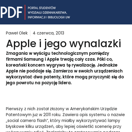
Skip
Mai
to
content
Me
Paweł Olek
4 czerwca, 2013
Apple i jego wynalazki
Zmagania w wyścigu technologicznym pomiędzy
firmami Samsung i Apple trwają cały czas. Póki co
,
koreański koncern wygrywa t
ę
rywalizację. Jednakże
Apple nie poddaje się. Zamierza w swoich urządzeniach
wykorzystać dwa patenty, które mogą przyczynić się do
jego powrotu na pozycję lidera.
Pierwszy z nich został złożony w Amerykańskim Urzędzie
Patentowym już w 2011 roku. Zawiera opis systemu o nazwie
„social camera flash”, który miałby wykorzystywać lampy
błyskowe kilku urządzeń, aby lepiej oświetlić scenerię przy