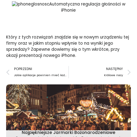
Automatyczna regulacja głośności w
iPhonie
Który z tych rozwiązań znajdzie się w nowym urządzeniu tej
firmy oraz w jakim stopniu wpłynie to na wyniki jego
sprzedaży? Zapewne dowiemy się o tym wkrótce, przy
okazji prezentacji nowego iPhone.
Prev
N
POPRZEDNI
NASTĘPNY
Jakie aplikacje powinien mieć każdy iPhone?
Królowe nocy
Najpiękniejsze Jarmarki Bożonarodzeniowe