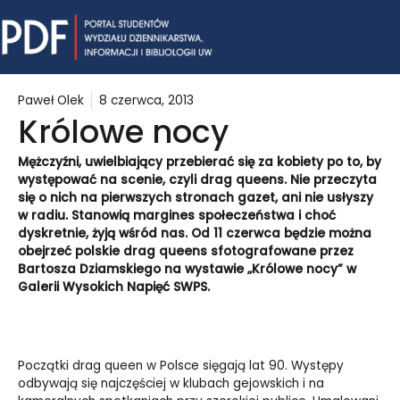
Skip
Mai
to
content
Me
Paweł Olek
8 czerwca, 2013
Królowe nocy
Mężczyźni, uwielbiający przebierać się za kobiety po to, by
występować na scenie, czyli drag queens. Nie przeczyta
się o nich na pierwszych stronach gazet, ani nie usłyszy
w radiu. Stanowią margines społeczeństwa i choć
dyskretnie, żyją wśród nas. Od 11 czerwca będzie można
obejrzeć polskie drag queens sfotografowane przez
Bartosza Dziamskiego na wystawie „Królowe nocy” w
Galerii Wysokich Napięć SWPS.
Początki drag queen w Polsce sięgają lat 90. Występy
odbywają się najczęściej w klubach gejowskich i na