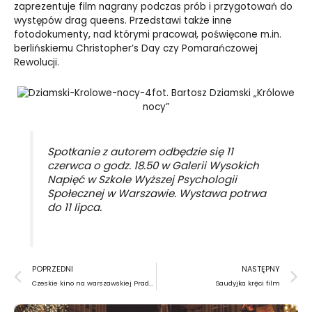
zaprezentuje film nagrany podczas prób i przygotowań do
występów drag queens. Przedstawi także inne
fotodokumenty, nad którymi pracował, poświęcone m.in.
berlińskiemu Christopher’s Day czy Pomarańczowej
Rewolucji.
fot. Bartosz Dziamski „Królowe
nocy”
Spotkanie z autorem odbędzie się
11
czerwca
o godz. 18.50 w Galerii Wysokich
Napięć w Szkole Wyższej Psychologii
Społecznej w Warszawie. Wystawa potrwa
do 11 lipca.
Prev
N
POPRZEDNI
NASTĘPNY
Czeskie kino na warszawskiej Pradze
Saudyjka kręci film