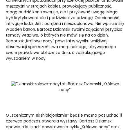
kameralnych spotkaniach przy szerokiej publice. Umalowani
mężczyźni w strojach kobiet, prowokujący publiczność,
mogą budzić kontrowersje, ale i przykuwać uwagę. Mogą
być krytykowani, ale i podziwiani za odwagę.
Odmienność
intryguje ludzi. Jest odrębna i nieszablonowa. Nie wpisuje się
w żaden kanon.
Bartosz Dziamski swoimi zdjęciami przybliża
tematy wrażliwe, o których nie mówi się na co dzień.
Reportaż „Królowe nocy” powstał w wyniku wnikliwej
obserwacji społeczeństwa marginalnego, ukrywającego
swoje prawdziwe oblicze za dnia, a zaskakującego
wyuzdaniem w nocy.
fot. Bartosz Dziamski „Królowe
nocy”
O „scenicznym ekshibicjonizmie” będzie można posłuchać 11
czerwca podczas otwarcia wystawy. Bartosz Dziamski
opowie o kulisach powstawania cyklu „Królowe nocy” oraz