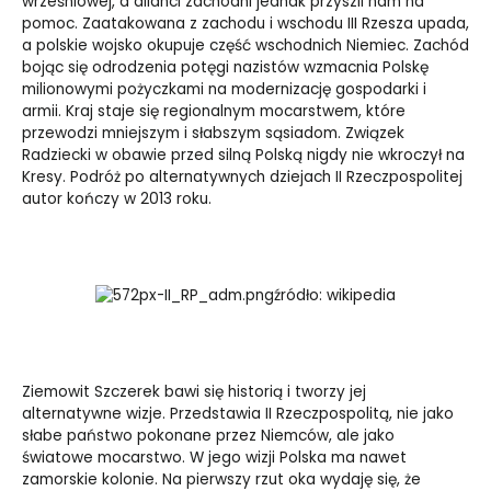
wrześniowej, a alianci zachodni jednak przyszli nam na
pomoc. Zaatakowana z zachodu i wschodu III Rzesza upada,
a polskie wojsko okupuje część wschodnich Niemiec. Zachód
bojąc się odrodzenia potęgi nazistów wzmacnia Polskę
milionowymi pożyczkami na modernizację gospodarki i
armii. Kraj staje się regionalnym mocarstwem, które
przewodzi mniejszym i słabszym sąsiadom. Związek
Radziecki w obawie przed silną Polską nigdy nie wkroczył na
Kresy. Podróż po alternatywnych dziejach II Rzeczpospolitej
autor kończy w 2013 roku.
źródło: wikipedia
Ziemowit Szczerek bawi się historią i tworzy jej
alternatywne wizje. Przedstawia II Rzeczpospolitą, nie jako
słabe państwo pokonane przez Niemców, ale jako
światowe mocarstwo. W jego wizji Polska ma nawet
zamorskie kolonie. Na pierwszy rzut oka wydaję się, że