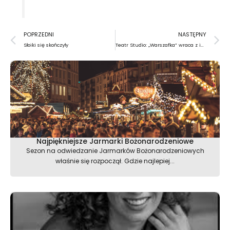
Prev
N
POPRZEDNI
NASTĘPNY
Słoiki się skończyły
Teatr Studio: „Warszafka” wraca z imprezy
Najpiękniejsze Jarmarki Bożonarodzeniowe
Sezon na odwiedzanie Jarmarków Bożonarodzeniowych
właśnie się rozpoczął. Gdzie najlepiej...