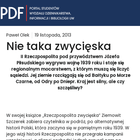
Skip
Mai
to
content
Me
Paweł Olek
19 listopada, 2013
Nie taka zwycięska
II Rzeczpospolita pod przywództwem Józefa
Piłsudskiego wygrywa wojnę 1939 roku i staje się
regionalnym mocarstwem, z którym muszą się liczyć
sąsiedzi. Jej ziemie rozciągają się od Bałtyku po Morze
Czarne, od Odry po Dniepr. Kraj jest silny, ale czy
szczęśliwy?
W swojej książce „Rzeczpospolita zwycięska” Ziemowit
Szczerek zabiera czytelnika w podróż, po alternatywnej
historii Polski, która zaczyna się w pamiętnym roku 1939. W
jego wizji historii Rzeczpospolita nie przegrała kampanii