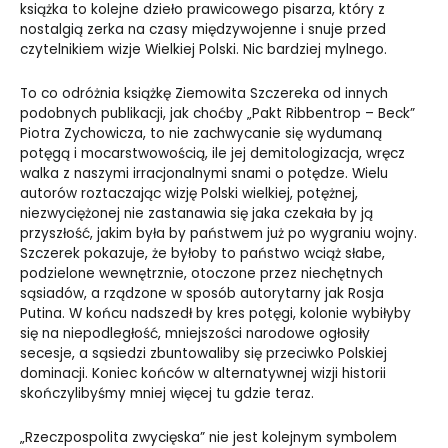
książka to kolejne dzieło prawicowego pisarza, który z
nostalgią zerka na czasy międzywojenne i snuje przed
czytelnikiem wizje Wielkiej Polski. Nic bardziej mylnego.
To co odróżnia książkę Ziemowita Szczereka od innych
podobnych publikacji, jak choćby „Pakt Ribbentrop – Beck”
Piotra Zychowicza, to nie zachwycanie się wydumaną
potęgą i mocarstwowością, ile jej demitologizacja, wręcz
walka z naszymi irracjonalnymi snami o potędze. Wielu
autorów roztaczając wizję Polski wielkiej, potężnej,
niezwyciężonej nie zastanawia się jaka czekała by ją
przyszłość, jakim była by państwem już po wygraniu wojny.
Szczerek pokazuje, że byłoby to państwo wciąż słabe,
podzielone wewnętrznie, otoczone przez niechętnych
sąsiadów, a rządzone w sposób autorytarny jak Rosja
Putina. W końcu nadszedł by kres potęgi, kolonie wybiłyby
się na niepodległość, mniejszości narodowe ogłosiły
secesje, a sąsiedzi zbuntowaliby się przeciwko Polskiej
dominacji. Koniec końców w alternatywnej wizji historii
skończylibyśmy mniej więcej tu gdzie teraz.
„Rzeczpospolita zwycięska” nie jest kolejnym symbolem