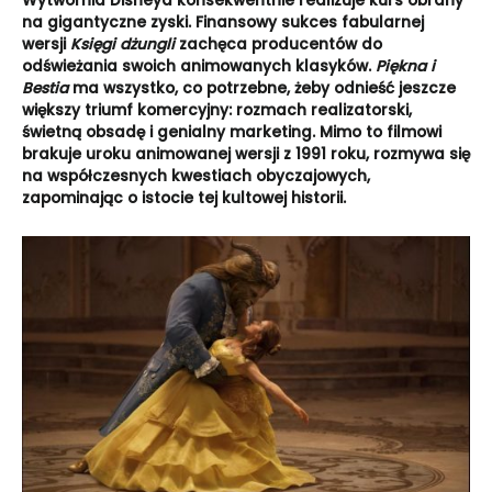
Wytw
ó
rnia Disneya konsekwentnie realizuje kurs obrany
na gigantyczne zyski. Finansowy sukces fabularnej
wersji
Księ
gi d
żungli
zachęca producent
ó
w do
odświeżania swoich animowanych klasyk
ó
w.
Piękna i
Bestia
ma wszystko, co potrzebne, żeby odnieść jeszcze
większy triumf komercyjny: rozmach realizatorski,
świetną obsadę i genialny marketing. Mimo to filmowi
brakuje uroku animowanej wersji z 1991 roku, rozmywa się
na współczesnych kwestiach obyczajowych,
zapominając o istocie tej kultowej historii.