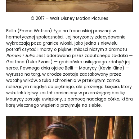
© 2017 – Walt Disney Motion Pictures
Bella (Emma Watson) żyje na francuskiej prowincji w
hermetycznej społeczności. Jej horyzonty zdecydowanie
wykraczają poza granice wioski, jako jedna z niewielu
potrafi czytać i marzy o pięknej miłości niczym z dramatu
Romeo i Julia
. Jest adorowana przez zadufanego żołdaka —
Gastona (Luke Evans) — grubiańsko usiłującego zdobyć jej
serce. Pewnego dnia ojciec Belli — Maurycy (Kevin Kline) —
wyrusza na targ, w drodze zostaje zaatakowany przez
watahę wilków. Szuka schronienia w przeklętym zamku
należącym niegdyś do pięknego, ale próżnego księcia, który
wskutek klątwy został zamieniony w przerażającą bestię.
Maurycy zostaje uwięziony, z pomocą nadciąga córka, która
karę wiecznego więzienia przyjmuje na siebie.