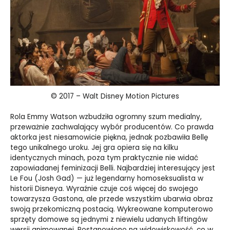
© 2017 – Walt Disney Motion Pictures
Rola Emmy Watson wzbudziła ogromny szum medialny,
przeważnie zachwalający wybór producentów. Co prawda
aktorka jest niesamowicie piękna, jednak pozbawiła Bellę
tego unikalnego uroku. Jej gra opiera się na kilku
identycznych minach, poza tym praktycznie nie widać
zapowiadanej feminizacji Belli. Najbardziej interesujący jest
Le Fou (Josh Gad) — już legendarny homoseksualista w
historii Disneya. Wyraźnie czuje coś więcej do swojego
towarzysza Gastona, ale przede wszystkim ubarwia obraz
swoją przekomiczną postacią. Wykreowane komputerowo
sprzęty domowe są jednymi z niewielu udanych liftingów
wersji animowanej. Postanowiono na widowiskowość, co w