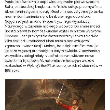
Postacie również nie odpowiadają swoim pierwowzorom.
Bella jest bardziej krnąbrna, nieśmiało usiłuje przemycić na
ekran feministyczne ideały. Gaston z sadystycznego osiłka
momentami zmienia się w bezbarwnego adoratora.
Najgorsza jest zmiana ekscentrycznego wynalazcy
Maurycego w zupełnie nijakiego wdowca. Do śmieszności
urasta pierwszy homoseksualny wątek w historii wytwórni
Disneya. Jest praktycznie niezauważalny i trwa zaledwie
kilka sekund. Producenci filmu muszą być wdzięczni
zgorszeniu władz Rosji i Malezji, bo dzięki nim film zyskuje
jeszcze większą promocję na całym świecie. Z pewnością
wszystkie zabiegi miały rzucić starszym widzom nowe
światło na tę opowieść, natomiast młodszych widzów
rozkochać w
Pięknej i Bestii
tak samo jak ich rówieśników w
1991 roku.