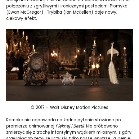
połączeniu z zgryźliwymi i ironicznymi postaciami Płomyka
(Ewan McGregor) i Trybika (Ian McKellen) daje nowy,
ciekawy efekt.
© 2017 – Walt Disney Motion Pictures
Remake nie odpowiada na żadne pytania stawiane po
premierze animowanej
Pięknej i Bestii
. Nie próbowano
zmierzyć się z trochę infantylnym wątkiem miłosnym, z góry
stawiającym tezę, że liczy się tylko nasze wnętrze. Zupełnie