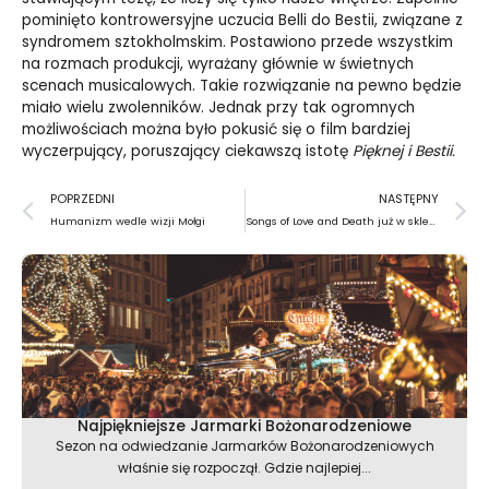
pominięto kontrowersyjne uczucia Belli do Bestii, związane z
syndromem sztokholmskim. Postawiono przede wszystkim
na rozmach produkcji, wyrażany głównie w świetnych
scenach musicalowych. Takie rozwiązanie na pewno będzie
miało wielu zwolenników. Jednak przy tak ogromnych
możliwościach można było pokusić się o film bardziej
wyczerpujący, poruszający ciekawszą istotę
Pięknej i Bestii.
Prev
N
POPRZEDNI
NASTĘPNY
Humanizm wedle wizji Mołgi
Songs of Love and Death już w sklepach
Najpiękniejsze Jarmarki Bożonarodzeniowe
Sezon na odwiedzanie Jarmarków Bożonarodzeniowych
właśnie się rozpoczął. Gdzie najlepiej...