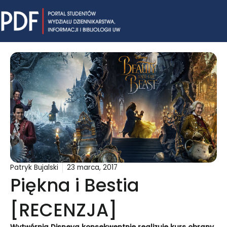
Skip
Mai
to
content
Me
Patryk Bujalski
23 marca, 2017
Piękna i Bestia
[RECENZJA]