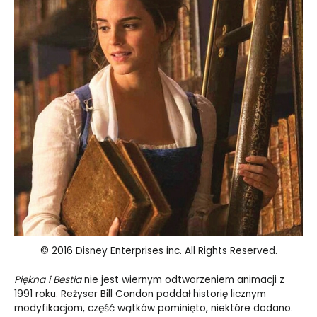
© 2016 Disney Enterprises inc. All Rights Reserved.
Piękna i Bestia
nie jest wiernym odtworzeniem animacji z
1991 roku. Reżyser Bill Condon poddał historię licznym
modyfikacjom, część wątków pominięto, niektóre dodano.