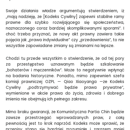
Swoje działania władze argumentują stwierdzeniem, iż
„mają nadzieję, że [Kodeks Cywilny] zapewni stabilne ramy
prawne dla szybko rozwijającego się społeczeństwa,
naznaczonego coraz bardziej skomplikowanymi sporami”. I
choć trzeba przyznać, że nowy akt prawny zawiera takie
pojęcia jak „prawa indywidualne” czy „przedawnienia”, to nie
wszystkie zapowiadane zmiany są zmianami na lepsze.
Chodzi tu przede wszystkim o stwierdzenie, że od tej pory
za przestępstwo uznawanym będzie szkalowanie
„bohaterów i męczenników”. Może to negatywnie wpłynąć
na badania historyczne. Ponadto, mimo zapewnień szefa
komisji prawniczej OZPL — Qiao Xiaoyanga —że Kodeks
Cywilny „podtrzymywać będzie prawa prywatne”,
wymienione w akcie prawa do życia, zdrowia i dobrego
imienia nie obejmują ich pełnego zakresu.
Mimo braku gwarancji, że Komunistyczna Partia Chin będzie
zawsze przestrzegać wprowadzanych praw, z całą
pewnością jest to krok naprzód. Kodeks może sprawić, że
przepisy staną się bardziej zrozumiałe i zarazem mniej