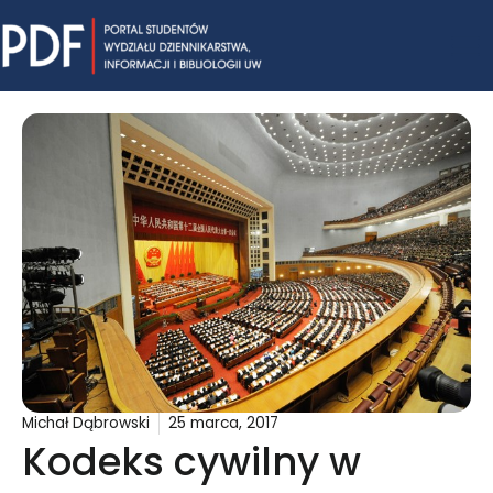
Skip
Mai
to
content
Me
Michał Dąbrowski
25 marca, 2017
Kodeks cywilny w