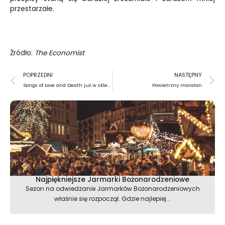
przestarzałe.
Źródło:
The Economist
Prev
N
POPRZEDNI
NASTĘPNY
Songs of Love and Death już w sklepach
Powietrzny maraton
Najpiękniejsze Jarmarki Bożonarodzeniowe
Sezon na odwiedzanie Jarmarków Bożonarodzeniowych
właśnie się rozpoczął. Gdzie najlepiej...