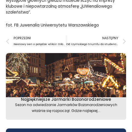
występów głównych gwiazd możecie liczyć na imprezy
klubowe i niepowtarzalną atmosferę „jUWenaliowego
szaleństwa”.
fot. FB Juwenalia Uniwersytetu Warszawskiego
Prev
N
POPRZEDNI
NASTĘPNY
Neonowy sen o potędze: eliksir młodości przebrany w barwy narodowe
Od rzymskiego triumfu do studenckiego buntu: Ewolucja Juwenaliów na przestrzeni wieków
Najpiękniejsze Jarmarki Bożonarodzeniowe
Sezon na odwiedzanie Jarmarków Bożonarodzeniowych
właśnie się rozpoczął. Gdzie najlepiej...