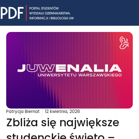
Skip
Mai
to
content
Me
Patrycja Biernat
12 kwietnia, 2026
Zbliża się największe
studenckie święto –