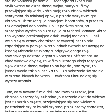
stoi na wysokim poziomie — scenografia i kostiumy
stylizowane na okres zimnej wojny, muzyka i filmy
przewijające się w tle, które mają rozbudzić w widzach
sentyment do minionej epoki, a przede wszystkim gra
aktorska. Obraz żongluje emocjami bohaterów, a przez to
też emocjami odbiorców. Co już podkreślałem, na
szczególne wyróżnienie zasługuje tu Michael Shannon. Aktor
ten wypada przekonująco dzięki swojej manierze — jeśli
wciela się w czarny charakter, zazwyczaj jest to rola
zapadająca w pamięć. Warto jednak zwrócić też uwagę na
kreację Michaela Stuhlbarga, odgrywającego rolę
sowieckiego doktora-agenta, Roberta Hoffstetlera. Bo
choć wydawałoby się, że w filmie, którego akcja rozgrywa
się w okresie zimnej wojny to on będzie „tym złym”, to
jednak wcale tak nie jest. Za to — za pokazanie świata nie
w czarno-białych barwach — twórcom filmu należą się
wyrazy uznania.
Tym, co w nowym filmie del Toro również urzeka, jest
dbałość o szczegóły. Subtelne „puszczanie oka” do widzów
jest tu bardzo częste, przejawiające się pod wieloma
postaciami: czy to książki czytanej przez czarny charakter,