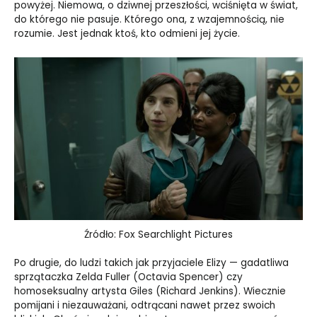
powyżej. Niemowa, o dziwnej przeszłości, wciśnięta w świat,
do którego nie pasuje. Którego ona, z wzajemnością, nie
rozumie. Jest jednak ktoś, kto odmieni jej życie.
Źródło: Fox Searchlight Pictures
Po drugie, do ludzi takich jak przyjaciele Elizy — gadatliwa
sprzątaczka Zelda Fuller (Octavia Spencer) czy
homoseksualny artysta Giles (Richard Jenkins). Wiecznie
pomijani i niezauważani, odtrącani nawet przez swoich