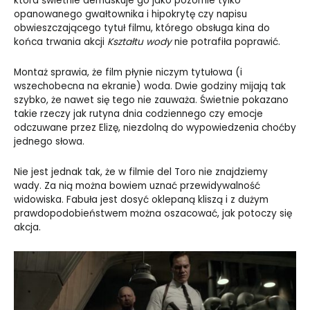
która świetnie demaskuje go jako pozornie tylko
opanowanego gwałtownika i hipokrytę czy napisu
obwieszczającego tytuł filmu, którego obsługa kina do
końca trwania akcji
Kształtu wody
nie potrafiła poprawić.
Montaż sprawia, że film płynie niczym tytułowa (i
wszechobecna na ekranie) woda. Dwie godziny mijają tak
szybko, że nawet się tego nie zauważa. Świetnie pokazano
takie rzeczy jak rutyna dnia codziennego czy emocje
odczuwane przez Elizę, niezdolną do wypowiedzenia choćby
jednego słowa.
Nie jest jednak tak, że w filmie del Toro nie znajdziemy
wady. Za nią można bowiem uznać przewidywalność
widowiska. Fabuła jest dosyć oklepaną kliszą i z dużym
prawdopodobieństwem można oszacować, jak potoczy się
akcja.