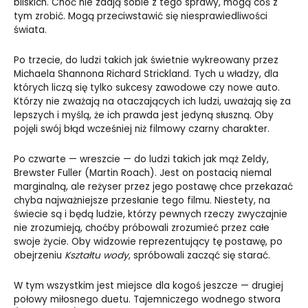
bliskich. Choć nie zdają sobie z tego sprawy, mogą coś z
tym zrobić. Mogą przeciwstawić się niesprawiedliwości
świata.
Po trzecie, do ludzi takich jak świetnie wykreowany przez
Michaela Shannona Richard Strickland. Tych u władzy, dla
których liczą się tylko sukcesy zawodowe czy nowe auto.
Którzy nie zważają na otaczających ich ludzi, uważają się za
lepszych i myślą, że ich prawda jest jedyną słuszną. Oby
pojęli swój błąd wcześniej niż filmowy czarny charakter.
Po czwarte — wreszcie — do ludzi takich jak mąż Zeldy,
Brewster Fuller (Martin Roach). Jest on postacią niemal
marginalną, ale reżyser przez jego postawę chce przekazać
chyba najważniejsze przesłanie tego filmu. Niestety, na
świecie są i będą ludzie, którzy pewnych rzeczy zwyczajnie
nie zrozumieją, choćby próbowali zrozumieć przez całe
swoje życie. Oby widzowie reprezentujący tę postawę, po
obejrzeniu
Kształtu wody
, spróbowali zacząć się starać.
W tym wszystkim jest miejsce dla kogoś jeszcze — drugiej
połowy miłosnego duetu. Tajemniczego wodnego stwora