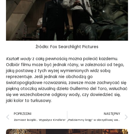
Źródło: Fox Searchlight Pictures
Kształt wody
z całą pewnością można polecić każdemu.
Odbiór filmu może być jednak różny, w zależności od tego,
jaką postawę z tych wyżej wymienionych widz sobą
reprezentuje. Jeśli jednak nie obchodzą go
światopoglądowe rozważania, zawsze może zachwycać się
piękną otoczką wizualną dzieła Guillermo del Toro, wsłuchać
się we wszechobecne odgłosy wody, czy dowiedzieć się,
jaki kolor to turkusowy.
Prev
N
POPRZEDNI
NASTĘPNY
Zamiast książki… Wypożycz Kindle’a!
„Podziemny krąg” w obrzydliwej wersji