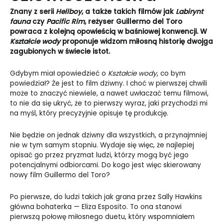
Znany z serii
Hellboy
, a także takich filmów jak
Labirynt
fauna
czy
Pacific Rim
, reżyser Guillermo del Toro
powraca z kolejną opowieścią w baśniowej konwencji. W
Kształcie wody
proponuje widzom miłosną historię dwojga
zagubionych w świecie istot.
Gdybym miał opowiedzieć o
Kształcie wody
, co bym
powiedział? Że jest to film dziwny. I choć w pierwszej chwili
może to znaczyć niewiele, a nawet uwłaczać temu filmowi,
to nie da się ukryć, że to pierwszy wyraz, jaki przychodzi mi
na myśl, który precyzyjnie opisuje tę produkcję.
Nie będzie on jednak dziwny dla wszystkich, a przynajmniej
nie w tym samym stopniu. Wydaje się więc, że najlepiej
opisać go przez pryzmat ludzi, którzy mogą być jego
potencjalnymi odbiorcami. Do kogo jest więc skierowany
nowy film Guillermo del Toro?
Po pierwsze, do ludzi takich jak grana przez Sally Hawkins
główna bohaterka — Eliza Esposito. To ona stanowi
pierwszą połowę miłosnego duetu, który wspomniałem