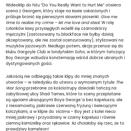
Wideoklip do hitu “Do You Really Want to Hurt Me” otwiera
scena z Georgem, który staje na ławie oskarżonych i
próbuje bronić się pierwszymi słowami piosenki:
Give me
time to realize my crime – let me love and steal
. W rolę
członków ławy przysięgłych wcielili się czarnoskórzy
mężczyźni (zastosowany tu blackface nie byłby dzisiaj
akceptowany, ale nie został ocenzurowany), stylizowani na
muzyków jazzowych. Niedługo potem, akcja przenosi się do
klubu Gargoyle Club w londyńskim Soho, w którym tańczący
Boy George wzbudza konsternację wśród dobrze ubranych i
dystyngowanych gości.
Jakością nie odbiegają także klipy do mniej znanych
utworów – w teledysku do utworu o wymownym tytule
The
War Song
przebrane za kościotrupy dzieciaki tańczą na
zabytkowej ulicy Shad Tames, które to sceny przeplatane
są ujęciami ukazującymi Boya George`a bez kapelusza, ale
z niesamowitą, jaskrawie czerwoną fryzurą i świecącymi
kolczykami, a w klipie do
Victims
– Boy jest z kolei nieco
mniej jaskrawy i przyodziany w czarny kapelusz i równie
ciemną kamizelkę oraz rękawice. Aż chciałoby się rzec, że to
prawdziwy kameleon!