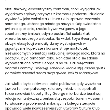
Nietuzinkowy, ekscentryczny frontman, choć wyglądał jak
wyjątkowo stylowy przybysz z kosmosu, podczas udzielania
wywiadów jako wokalista Culture Club, sprawiał wrażenie
normalnego, ułożonego młodego muzyka. Odpowiadał na
pytania spokojnie, rzadko bywał wulgarny, a jego
spontaniczny śmiech jedynie podkreślał całokształt
wizerunku uroczego chłopaka. Na widok Boya George`a
okrzyki ekscytacji wznosiły tłumy wystrojonych w
gigantyczne kapelusze i barwne stroje nastolatek,
nieświadomych orientacji seksualnej swojego idola, która na
początku była tematem tabu. Ikoniczne stało się zdanie
wypowiedziane przez George`a na 26. Gali wręczenia
Nagród Grammy:
Dziękuję, Ameryko! Macie styl, macie gust i
potraficie docenić dobrą drag queen, jeśli ją zobaczycie!
Jak wielkie było zdziwienie opinii publicznej, gdy wyszło na
jaw, że ten sympatyczny, kolorowy młodzieniec potrafi
także sprawiać kłopoty! Boy George miał bardzo burzliwą
relację romantyczną z perkusistą zespołu, Jonem Mossem i
to właśnie o problemach miłosnych z kolegą z zespołu
opowiada wiele najwcześniejszych utworów Culture Club.