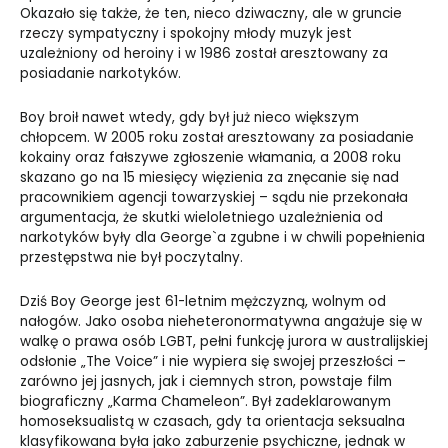
Okazało się także, że ten, nieco dziwaczny, ale w gruncie
rzeczy sympatyczny i spokojny młody muzyk jest
uzależniony od heroiny i w 1986 został aresztowany za
posiadanie narkotyków.
Boy broił nawet wtedy, gdy był już nieco większym
chłopcem. W 2005 roku został aresztowany za posiadanie
kokainy oraz fałszywe zgłoszenie włamania, a 2008 roku
skazano go na 15 miesięcy więzienia za znęcanie się nad
pracownikiem agencji towarzyskiej – sądu nie przekonała
argumentacja, że skutki wieloletniego uzależnienia od
narkotyków były dla George`a zgubne i w chwili popełnienia
przestępstwa nie był poczytalny.
Dziś Boy George jest 61-letnim mężczyzną, wolnym od
nałogów. Jako osoba nieheteronormatywna angażuje się w
walkę o prawa osób LGBT, pełni funkcję jurora w australijskiej
odsłonie „The Voice” i nie wypiera się swojej przeszłości –
zarówno jej jasnych, jak i ciemnych stron, powstaje film
biograficzny „Karma Chameleon”. Był zadeklarowanym
homoseksualistą w czasach, gdy ta orientacja seksualna
klasyfikowana była jako zaburzenie psychiczne, jednak w