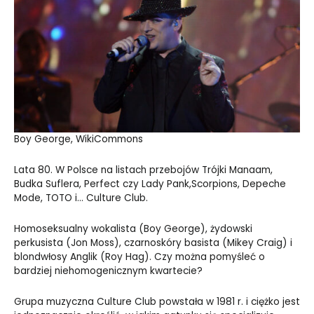
Boy George, WikiCommons
Lata 80. W Polsce na listach przebojów Trójki Manaam,
Budka Suflera, Perfect czy Lady Pank,Scorpions, Depeche
Mode, TOTO i… Culture Club.
Homoseksualny wokalista (Boy George), żydowski
perkusista (Jon Moss), czarnoskóry basista (Mikey Craig) i
blondwłosy Anglik (Roy Hag). Czy można pomyśleć o
bardziej niehomogenicznym kwartecie?
Grupa muzyczna Culture Club powstała w 1981 r. i ciężko jest