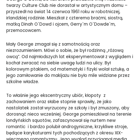
twarzy Culture Club nie dorastał w artystycznym domu –
przyszedł na świat 14 czerwca 1961 roku w robotniczej,
irlandzkiej rodzinie. Mieszkał z czterema braćmi, siostrą,
matką Dinah O`Dowd i ojcem, Gerry`m O`Dowde`m,
przemocowcem.
Mały George zmagał się z samotnością oraz
niezrozumieniem. Mówi o sobie, że był rodzinną „różową
owcą”. Od najmłodszych lat eksperymentował z wyglądem i
kochał zwracać na siebie uwagę ludzi na ulicy. Był
kolorowym ptakiem, od matematyki i fizyki wolał sztukę, a
jego zamiłowanie do makijażu nie było mile widziane przez
szkolne władze.
To właśnie jego ekscentryczny ubiór, kłopoty z
zachowaniem oraz słabe stopnie sprawiły, że jako
nastolatek został wyrzucony ze szkoły i był zmuszony, aby
dorosnąć nieco wcześniej. George pomieszkiwał na terenie
londyńskich squotów, zafascynował się nurtem new
romantic i bardzo polubił androgyniczne, krzykliwe stroje,
będące karykaturami tych pochodzących z okresu XIX-
wiecznego romantyzmu. Jego wygląd przyciągnął media.