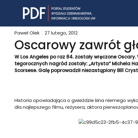
Skip
to
content
Paweł Olek
27 lutego, 2012
Oscarowy zawrót g
W Los Angeles po raz 84. zostały wręczone Oscary.
tegorocznych nagród zostały: „Artysta”
Michela H
Scorsese.
Galę poprowadził niezastąpiony Bill Cryst
Historia opowiadająca o gwieździe kina niemego wyko
dla najlepszego filmu, reżysera, aktora pierwszoplano