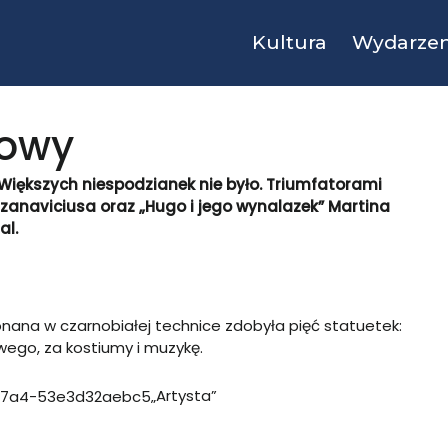
Kultura
Wydarzen
łowy
 Większych niespodzianek nie było. Triumfatorami
azanaviciusa
oraz „Hugo i jego wynalazek”
Martina
al.
nana w czarnobiałej technice zdobyła pięć statuetek:
wego, za kostiumy i muzykę.
„Artysta”