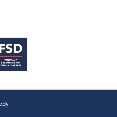
astępny
ady