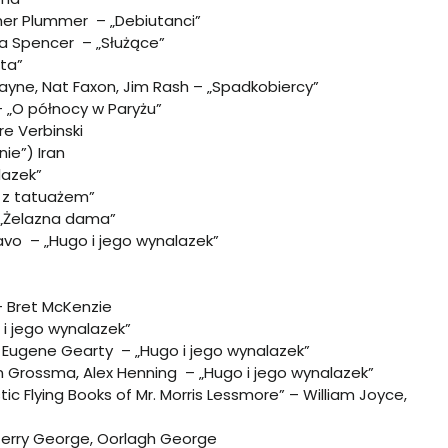
pher Plummer – „Debiutanci”
ia Spencer – „Służące”
sta”
ayne, Nat Faxon, Jim Rash – „Spadkobiercy”
– „O północy w Paryżu”
e Verbinski
ie”) Iran
lazek”
a z tatuażem”
– „Żelazna dama”
avo – „Hugo i jego wynalazek”
– Bret McKenzie
i jego wynalazek”
 Eugene Gearty – „Hugo i jego wynalazek”
en Grossma, Alex Henning – „Hugo i jego wynalazek”
 Flying Books of Mr. Morris Lessmore” – William Joyce,
 Terry George, Oorlagh George