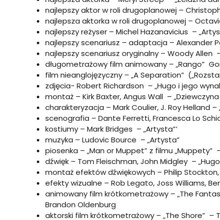
najlepszy aktor w roli drugoplanowej – Christo
najlepsza aktorka w roli drugoplanowej – Octav
najlepszy reżyser – Michel Hazanavicius – „Arty
najlepszy scenariusz – adaptacja – Alexander P
najlepszy scenariusz oryginalny – Woody Allen 
długometrażowy film animowany – „Rango” Gor
film nieanglojęzyczny – „A Separation” („Rozstan
zdjęcia- Robert Richardson – „Hugo i jego wyna
montaż – Kirk Baxter, Angus Wall – „Dziewczyn
charakteryzacja – Mark Coulier, J. Roy Helland 
scenografia – Dante Ferretti, Francesca Lo Schi
kostiumy – Mark Bridges – „Artysta”’
muzyka – Ludovic Bource – „Artysta”
piosenka – „Man or Muppet” z filmu „Muppety” 
dźwięk – Tom Fleischman, John Midgley – „Hugo 
montaż efektów dźwiękowych – Philip Stockton,
efekty wizualne – Rob Legato, Joss Williams, B
animowany film krótkometrażowy – „The Fantastic
Brandon Oldenburg
aktorski film krótkometrażowy – „The Shore” –