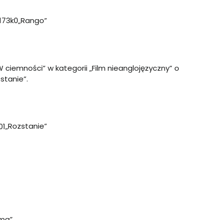
„Rango”
W ciemności” w kategorii „Film nieanglojęzyczny” o
stanie”.
„Rozstanie”
ama”