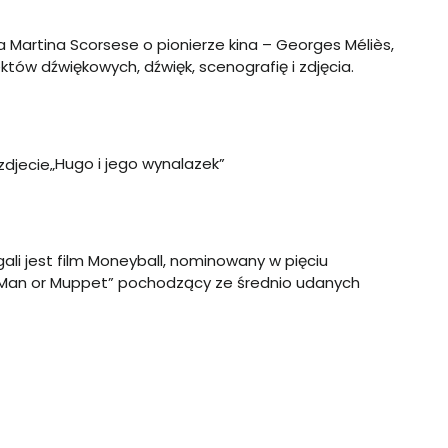
 Martina Scorsese o pionierze kina – Georges Méliès,
tów dźwiękowych, dźwięk, scenografię i zdjęcia.
„Hugo i jego wynalazek”
li jest film Moneyball, nominowany w pięciu
. „Man or Muppet” pochodzący ze średnio udanych