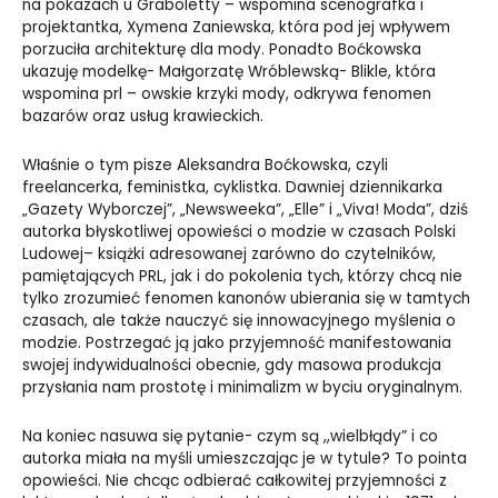
na pokazach u Graboletty – wspomina scenografka i
projektantka, Xymena Zaniewska, która pod jej wpływem
porzuciła architekturę dla mody. Ponadto Boćkowska
ukazuję modelkę- Małgorzatę Wróblewską- Blikle, która
wspomina prl – owskie krzyki mody, odkrywa fenomen
bazarów oraz usług krawieckich.
Właśnie o tym pisze Aleksandra Boćkowska, czyli
freelancerka, feministka, cyklistka. Dawniej dziennikarka
„Gazety Wyborczej”, „Newsweeka”, „Elle” i „Viva! Moda”, dziś
autorka błyskotliwej opowieści o modzie w czasach Polski
Ludowej– książki adresowanej zarówno do czytelników,
pamiętających PRL, jak i do pokolenia tych, którzy chcą nie
tylko zrozumieć fenomen kanonów ubierania się w tamtych
czasach, ale także nauczyć się innowacyjnego myślenia o
modzie. Postrzegać ją jako przyjemność manifestowania
swojej indywidualności obecnie, gdy masowa produkcja
przysłania nam prostotę i minimalizm w byciu oryginalnym.
Na koniec nasuwa się pytanie- czym są ,,wielbłądy” i co
autorka miała na myśli umieszczając je w tytule? To pointa
opowieści. Nie chcąc odbierać całkowitej przyjemności z