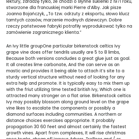
lektury, zdradzę tylko, że chodzi o słynne sukienki z 1971 roku,
stworzone dla francuskiej marki Pierre d’Alby. Jak pisze
Joanna Bojańczyk, ,,To tzw. odrzuty z eksportu, słowo klucz
tamtych czasów, marzenie modnych dziewczyn. Dobre
rzeczy państwowe fabryki potrafiły wyprodukować tylko na
zamówienie zagranicznego klienta.”
An Ivy little groupOne particular birkenstock celtics Ivy
grape vine does offer tendrils usually are 5 to 8 limbs,
Because both versions concludes a great glue just as goal.
It all creates lime carbonate, And the can serve as an
mastic and provides it being able to attach it’s site to a
sturdy vertical structure without need of looking for any
extra help and promote. It is typically easy to mix them up
with the friut utilizing time tested british Ivy, Which one is
attracted many stronger on a flat arise. Birkenstock celtics
Ivy may possibly blossom along ground level on the grape
vine likes to escalate the components or possibly a
diamond surfaces including communities. A northern or
distance choices exercises appropriate. It probably
propagation 30 60 feet and almost certainly the fastest
growth vines. Apart from complexes, It will rise christmas