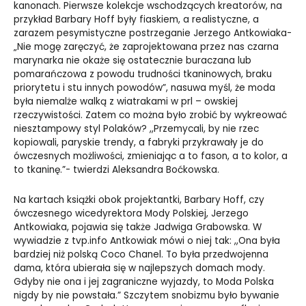
kanonach. Pierwsze kolekcje wschodzących kreatorów, na
przykład Barbary Hoff były fiaskiem, a realistyczne, a
zarazem pesymistyczne postrzeganie Jerzego Antkowiaka-
„Nie mogę zaręczyć, że zaprojektowana przez nas czarna
marynarka nie okaże się ostatecznie buraczana lub
pomarańczowa z powodu trudności tkaninowych, braku
priorytetu i stu innych powodów”, nasuwa myśl, że moda
była niemalże walką z wiatrakami w prl – owskiej
rzeczywistości. Zatem co można było zrobić by wykreować
niesztampowy styl Polaków? ,,Przemycali, by nie rzec
kopiowali, paryskie trendy, a fabryki przykrawały je do
ówczesnych możliwości, zmieniając a to fason, a to kolor, a
to tkaninę.”- twierdzi Aleksandra Boćkowska.
Na kartach książki obok projektantki, Barbary Hoff, czy
ówczesnego wicedyrektora Mody Polskiej, Jerzego
Antkowiaka, pojawia się także Jadwiga Grabowska. W
wywiadzie z tvp.info Antkowiak mówi o niej tak: ,,Ona była
bardziej niż polską Coco Chanel. To była przedwojenna
dama, która ubierała się w najlepszych domach mody.
Gdyby nie ona i jej zagraniczne wyjazdy, to Moda Polska
nigdy by nie powstała.” Szczytem snobizmu było bywanie