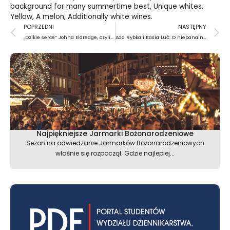
background for many summertime best, Unique whites,
Yellow, A melon, Additionally white wines.
Prev
N
POPRZEDNI
NASTĘPNY
„Dzikie serce” Johna Eldredge, czyli ,,tęsknoty męskiej duszy’’
Ada Rybka i Kasia Łuć: O niebanalnym połączeniu ekologii i dizajnu
Najpiękniejsze Jarmarki Bożonarodzeniowe
Sezon na odwiedzanie Jarmarków Bożonarodzeniowych
właśnie się rozpoczął. Gdzie najlepiej...