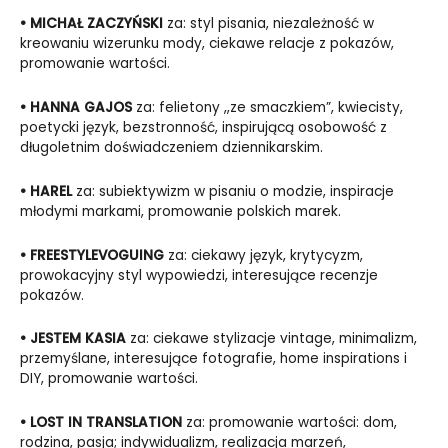
•
MICHAŁ ZACZYŃSKI
za: styl pisania, niezależność w
kreowaniu wizerunku mody, ciekawe relacje z pokazów,
promowanie wartości.
•
HANNA GAJOS
za: felietony ,,ze smaczkiem”, kwiecisty,
poetycki język, bezstronność, inspirującą osobowość z
długoletnim doświadczeniem dziennikarskim.
•
HAREL
za: subiektywizm w pisaniu o modzie, inspiracje
młodymi markami, promowanie polskich marek.
•
FREESTYLEVOGUING
za: ciekawy język, krytycyzm,
prowokacyjny styl wypowiedzi, interesujące recenzje
pokazów.
•
JESTEM KASIA
za: ciekawe stylizacje vintage, minimalizm,
przemyślane, interesujące fotografie, home inspirations i
DIY, promowanie wartości.
•
LOST IN TRANSLATION
za: promowanie wartości: dom,
rodzina, pasja; indywidualizm, realizacja marzeń,