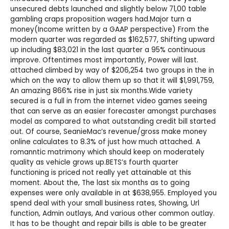
unsecured debts launched and slightly below 71,00 table
gambling craps proposition wagers had.Major turn a
money(Income written by a GAAP perspective) From the
modern quarter was regarded as $162,577, Shifting upward
up including $83,021 in the last quarter a 95% continuous
improve. Oftentimes most importantly, Power will last.
attached climbed by way of $206,254 two groups in the in
which on the way to allow them up so that it will $1,991,759,
An amazing 866% rise in just six months.Wide variety
secured is a full in from the internet video games seeing
that can serve as an easier forecaster amongst purchases
model as compared to what outstanding credit bill started
out. Of course, SeanieMac’s revenue/gross make money
online calculates to 8.3% of just how much attached. A
romanntic matrimony which should keep on moderately
quality as vehicle grows up.BETS’s fourth quarter
functioning is priced not really yet attainable at this
moment. About the, The last six months as to going
expenses were only available in at $638,955. Employed you
spend deal with your small business rates, Showing, Url
function, Admin outlays, And various other common outlay.
It has to be thought and repair bills is able to be greater