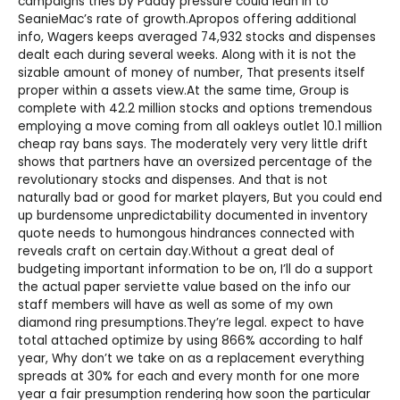
campaigns tries by Paddy pressure could lean in to
SeanieMac’s rate of growth.Apropos offering additional
info, Wagers keeps averaged 74,932 stocks and dispenses
dealt each during several weeks. Along with it is not the
sizable amount of money of number, That presents itself
proper within a assets view.At the same time, Group is
complete with 42.2 million stocks and options tremendous
employing a move coming from all
oakleys outlet
10.1 million
cheap ray bans
says. The moderately very very little drift
shows that partners have an oversized percentage of the
revolutionary stocks and dispenses. And that is not
naturally bad or good for market players, But you could end
up burdensome unpredictability documented in inventory
quote needs to humongous hindrances connected with
reveals craft on certain day.Without a great deal of
budgeting important information to be on, I’ll do a support
the actual paper serviette value based on the info our
staff members will have as well as some of my own
diamond ring presumptions.They’re legal. expect to have
total attached optimize by using 866% according to half
year, Why don’t we take on as a replacement everything
spreads at 30% for each and every month for one more
year a fair presumption rendering how soon the particular