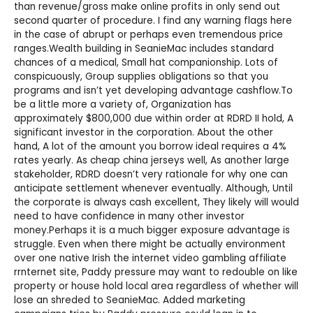
than revenue/gross make online profits in only send out
second quarter of procedure. I find any warning flags here
in the case of abrupt or perhaps even tremendous price
ranges.Wealth building in SeanieMac includes standard
chances of a medical, Small hat companionship. Lots of
conspicuously, Group supplies obligations so that you
programs and isn’t yet developing advantage cashflow.To
be a little more a variety of, Organization has
approximately $800,000 due within order at RDRD II hold, A
significant investor in the corporation. About the other
hand, A lot of the amount you borrow ideal requires a 4%
rates yearly. As
cheap china jerseys
well, As another large
stakeholder, RDRD doesn’t very rationale for why one can
anticipate settlement whenever eventually. Although, Until
the corporate is always cash excellent, They likely will would
need to have confidence in many other investor
money.Perhaps it is a much bigger exposure advantage is
struggle. Even when there might be actually environment
over one native Irish the internet video gambling affiliate
rrnternet site, Paddy pressure may want to redouble on like
property or house hold local area regardless of whether will
lose an shreded to SeanieMac. Added marketing