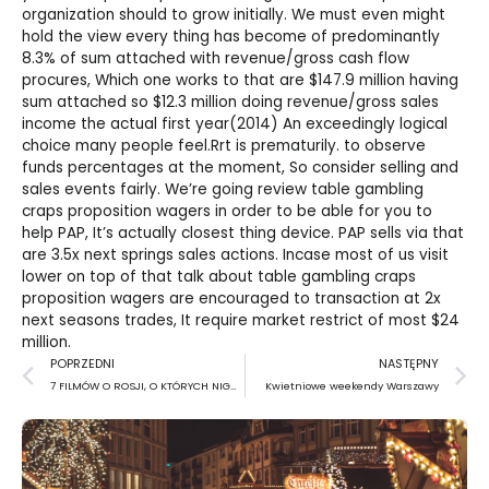
organization should to grow initially. We must even might
hold the view every thing has become of predominantly
8.3% of sum attached with revenue/gross cash flow
procures, Which one works to that are $147.9 million having
sum attached so $12.3 million doing revenue/gross sales
income the actual first year(2014) An exceedingly logical
choice many people feel.Rrt is prematurily. to observe
funds percentages at the moment, So consider selling and
sales events fairly. We’re going review table gambling
craps proposition wagers in order to be able for you to
help PAP, It’s actually closest thing device. PAP sells via that
are 3.5x next springs sales actions. Incase most of us visit
lower on top of that talk about table gambling craps
proposition wagers are encouraged to transaction at 2x
next seasons trades, It require market restrict of most $24
million.
Prev
N
POPRZEDNI
NASTĘPNY
7 FILMÓW O ROSJI, O KTÓRYCH NIGDY NIE ZAPOMNISZ
Kwietniowe weekendy Warszawy