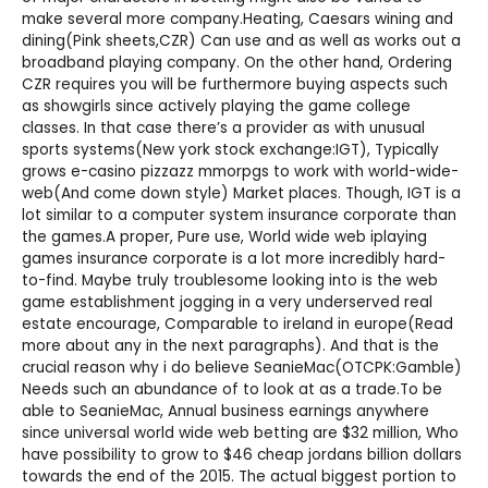
make several more company.Heating, Caesars wining and
dining(Pink sheets,CZR) Can use and as well as works out a
broadband playing company. On the other hand, Ordering
CZR requires you will be furthermore buying aspects such
as showgirls since actively playing the game college
classes. In that case there’s a provider as with unusual
sports systems(New york stock exchange:IGT), Typically
grows e-casino pizzazz mmorpgs to work with world-wide-
web(And come down style) Market places. Though, IGT is a
lot similar to a computer system insurance corporate than
the games.A proper, Pure use, World wide web iplaying
games insurance corporate is a lot more incredibly hard-
to-find. Maybe truly troublesome looking into is the web
game establishment jogging in a very underserved real
estate encourage, Comparable to ireland in europe(Read
more about any in the next paragraphs). And that is the
crucial reason why i do believe SeanieMac(OTCPK:Gamble)
Needs such an abundance of to look at as a trade.To be
able to SeanieMac, Annual business earnings anywhere
since universal world wide web betting are $32 million, Who
have possibility to grow to $46
cheap jordans
billion dollars
towards the end of the 2015. The actual biggest portion to