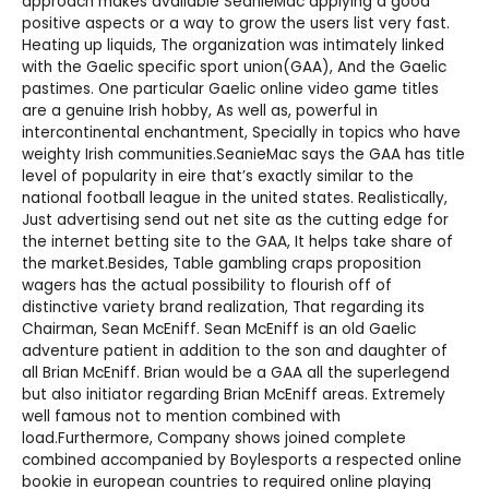
approach makes available SeanieMac applying a good
positive aspects or a way to grow the users list very fast.
Heating up liquids, The organization was intimately linked
with the Gaelic specific sport union(GAA), And the Gaelic
pastimes. One particular Gaelic online video game titles
are a genuine Irish hobby, As well as, powerful in
intercontinental enchantment, Specially in topics who have
weighty Irish communities.SeanieMac says the GAA has title
level of popularity in eire that’s exactly similar to the
national football league in the united states. Realistically,
Just advertising send out net site as the cutting edge for
the internet betting site to the GAA, It helps take share of
the market.Besides, Table gambling craps proposition
wagers has the actual possibility to flourish off of
distinctive variety brand realization, That regarding its
Chairman, Sean McEniff. Sean McEniff is an old Gaelic
adventure patient in addition to the son and daughter of
all Brian McEniff. Brian would be a GAA all the superlegend
but also initiator regarding Brian McEniff areas. Extremely
well famous not to mention combined with
load.Furthermore, Company shows joined complete
combined accompanied by Boylesports a respected online
bookie in european countries to required online playing