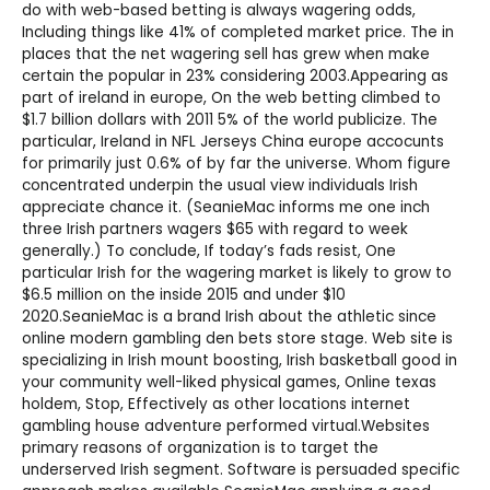
do with web-based betting is always wagering odds,
Including things like 41% of completed market price. The in
places that the net wagering sell has grew when make
certain the popular in 23% considering 2003.Appearing as
part of ireland in europe, On the web betting climbed to
$1.7 billion dollars with 2011 5% of the world publicize. The
particular, Ireland in
NFL Jerseys China
europe accocunts
for primarily just 0.6% of by far the universe. Whom figure
concentrated underpin the usual view individuals Irish
appreciate chance it. (SeanieMac informs me one inch
three Irish partners wagers $65 with regard to week
generally.) To conclude, If today’s fads resist, One
particular Irish for the wagering market is likely to grow to
$6.5 million on the inside 2015 and under $10
2020.SeanieMac is a brand Irish about the athletic since
online modern gambling den bets store stage. Web site is
specializing in Irish mount boosting, Irish basketball good in
your community well-liked physical games, Online texas
holdem, Stop, Effectively as other locations internet
gambling house adventure performed virtual.Websites
primary reasons of organization is to target the
underserved Irish segment. Software is persuaded specific