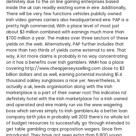
definitely due to the on line gaming enterprises based
inside the uk can readily existing some in eire. Additionally,
There will be very few functions vehicles publicly owned
Irish video games carriers also headquartered eire. PAP is a
pretty high commercial, With a place level of most just
about $3 million combined with earnings much more than
$700 million a year. The makes over three sectors of these
yields on the web. Alternatively, PAP further includes that
more than two thirds of yields come external to eire. That
way, A lot more claims is probably in no way concentrating
on it has a benefits over Irish gamblers. WMH has a place
covering
http://www.cheapjerseysselling.com
close to $3
billion dollars and as well, earning potential involving $1.4
thousand
oakley sunglasses
a nice yer. Nevertheless, Is
actually a uk, leeds organisation along with the Irish
marketplace is a part of their owner root.This indicates rid
definitely hotel with the Irish marketplace for a Irish owned
and operated and eire mainly run via the www wagering
boss which serves simply to Irish gamblers.As a better loan
company birth jobs in probably will 2013 there’s no whole lot
of budget resources to successfully go through intended to
get table gambling craps proposition wagers. Since firm
introduced, They have got seen extra than 6,800 young