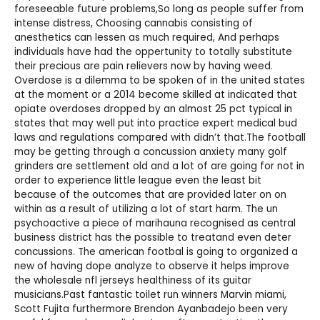
foreseeable future problems,So long as people suffer from
intense distress, Choosing cannabis consisting of
anesthetics can lessen as much required, And perhaps
individuals have had the oppertunity to totally substitute
their precious are pain relievers now by having weed.
Overdose is a dilemma to be spoken of in the united states
at the moment or a 2014 become skilled at indicated that
opiate overdoses dropped by an almost 25 pct typical in
states that may well put into practice expert medical bud
laws and regulations compared with didn’t that.The football
may be getting through a concussion anxiety many golf
grinders are settlement old and a lot of are going for not in
order to experience little league even the least bit
because of the outcomes that are provided later on on
within as a result of utilizing a lot of start harm. The un
psychoactive a piece of marihauna recognised as central
business district has the possible to treatand even deter
concussions. The american footbal is going to organized a
new of having dope analyze to observe it helps improve
the
wholesale nfl jerseys
healthiness of its guitar
musicians.Past fantastic toilet run winners Marvin miami,
Scott Fujita furthermore Brendon Ayanbadejo been very