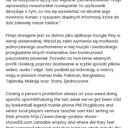
nie ze wszystkimi łączą nas wspólne zainteresowania. Finspi
wprowadza nowatorskie rozwiązanie: to użytkownik
decyduje o tym, co ma się wyświetlać na ekranie jego
monitora. Koniec z tysiącem zbędnych informacji, które do
dziś zalewały nasze tablice.”
Finspi dostępne jest za darmo jako aplikacja Google Play w
wersji uniwersalnej. Wśród jej zalet wymienia się możliwość
jednoczesnego uruchomienia w niej muzyki i swobodnego
przeglądania innych materiałów, bez konieczności
pauzowania piosenek. Pozwala na tworzenie własnych
profili i kolekcji, poprzez dodawanie w szybki sposób plików
wideo, audio i zdjęć. Sieć podbiła już Indonezję, a twórcy
mają w planach również Indie, Pakistan, Bangladesz,
Tajlandię, Malezję oraz Stany Zjednoczone.
Closing a person’s prohibition always on your weed doing
specific sportWithduring the last week we’ve got been told
by basketball legend mobile phone Phil fitzgibbons and
senior local players venture teacher sam Kerr writing on
their private
http://www.cheap-jordans-shoes-
stores56.com
cannabis employ and where did they feel