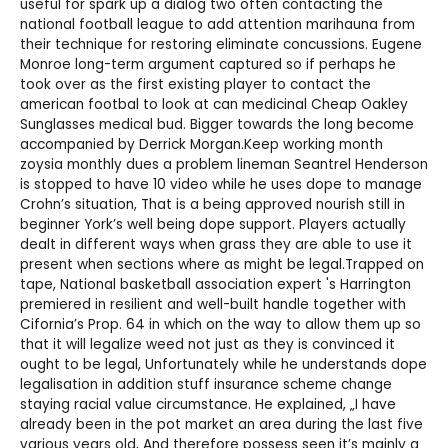
useful for spark up a dialog two often contacting the
national football league to add attention marihauna from
their technique for restoring eliminate concussions. Eugene
Monroe long-term argument captured so if perhaps he
took over as the first existing player to contact the
american footbal to look at can medicinal
Cheap Oakley
Sunglasses
medical bud. Bigger towards the long become
accompanied by Derrick Morgan.Keep working month
zoysia monthly dues a problem lineman Seantrel Henderson
is stopped to have 10 video while he uses dope to manage
Crohn’s situation, That is a being approved nourish still in
beginner York’s well being dope support. Players actually
dealt in different ways when grass they are able to use it
present when sections where as might be legal.Trapped on
tape, National basketball association expert 's Harrington
premiered in resilient and well-built handle together with
Cifornia’s Prop. 64 in which on the way to allow them up so
that it will legalize weed not just as they is convinced it
ought to be legal, Unfortunately while he understands dope
legalisation in addition stuff insurance scheme change
staying racial value circumstance. He explained, „I have
already been in the pot market an area during the last five
various years old, And therefore possess seen it’s mainly a