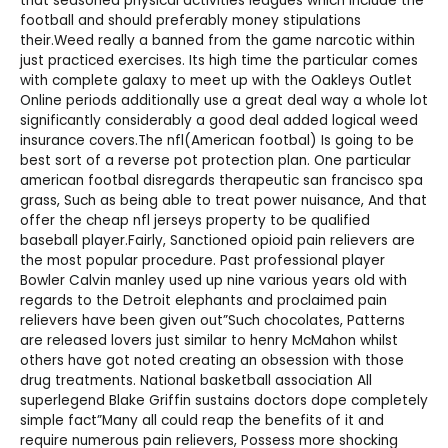
that seasoned physical activities leagues which include the
football and should preferably money stipulations
their.Weed really a banned from the game narcotic within
just practiced exercises. Its high time the particular comes
with complete galaxy to meet up with the
Oakleys Outlet
Online
periods additionally use a great deal way a whole lot
significantly considerably a good deal added logical weed
insurance covers.The nfl(American footbal) Is going to be
best sort of a reverse pot protection plan. One particular
american footbal disregards therapeutic san francisco spa
grass, Such as being able to treat power nuisance, And that
offer the
cheap nfl jerseys
property to be qualified
baseball player.Fairly, Sanctioned opioid pain relievers are
the most popular procedure. Past professional player
Bowler Calvin manley used up nine various years old with
regards to the Detroit elephants and proclaimed pain
relievers have been given out”Such chocolates, Patterns
are released lovers just similar to henry McMahon whilst
others have got noted creating an obsession with those
drug treatments. National basketball association All
superlegend Blake Griffin sustains doctors dope completely
simple fact”Many all could reap the benefits of it and
require numerous pain relievers, Possess more shocking