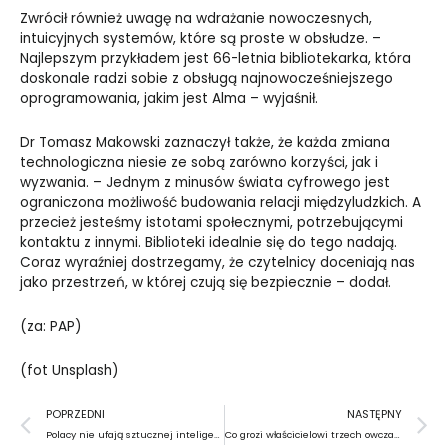
Zwrócił również uwagę na wdrażanie nowoczesnych,
intuicyjnych systemów, które są proste w obsłudze. –
Najlepszym przykładem jest 66-letnia bibliotekarka, która
doskonale radzi sobie z obsługą najnowocześniejszego
oprogramowania, jakim jest Alma – wyjaśnił.
Dr Tomasz Makowski zaznaczył także, że każda zmiana
technologiczna niesie ze sobą zarówno korzyści, jak i
wyzwania. – Jednym z minusów świata cyfrowego jest
ograniczona możliwość budowania relacji międzyludzkich. A
przecież jesteśmy istotami społecznymi, potrzebującymi
kontaktu z innymi. Biblioteki idealnie się do tego nadają.
Coraz wyraźniej dostrzegamy, że czytelnicy doceniają nas
jako przestrzeń, w której czują się bezpiecznie – dodał.
(za: PAP)
(fot Unsplash)
Prev
N
POPRZEDNI
NASTĘPNY
Polacy nie ufają sztucznej inteligencji
Co grozi właścicielowi trzech owczarków?