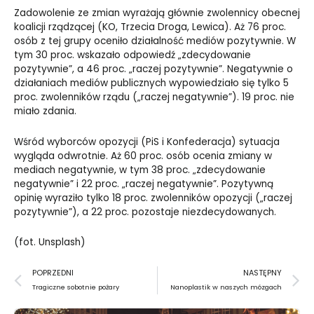
Zadowolenie ze zmian wyrażają głównie zwolennicy obecnej
koalicji rządzącej (KO, Trzecia Droga, Lewica). Aż 76 proc.
osób z tej grupy oceniło działalność mediów pozytywnie. W
tym 30 proc. wskazało odpowiedź „zdecydowanie
pozytywnie”, a 46 proc. „raczej pozytywnie”. Negatywnie o
działaniach mediów publicznych wypowiedziało się tylko 5
proc. zwolenników rządu („raczej negatywnie”). 19 proc. nie
miało zdania.
Wśród wyborców opozycji (PiS i Konfederacja) sytuacja
wygląda odwrotnie. Aż 60 proc. osób ocenia zmiany w
mediach negatywnie, w tym 38 proc. „zdecydowanie
negatywnie” i 22 proc. „raczej negatywnie”. Pozytywną
opinię wyraziło tylko 18 proc. zwolenników opozycji („raczej
pozytywnie”), a 22 proc. pozostaje niezdecydowanych.
(fot. Unsplash)
Prev
N
POPRZEDNI
NASTĘPNY
Tragiczne sobotnie pożary
Nanoplastik w naszych mózgach