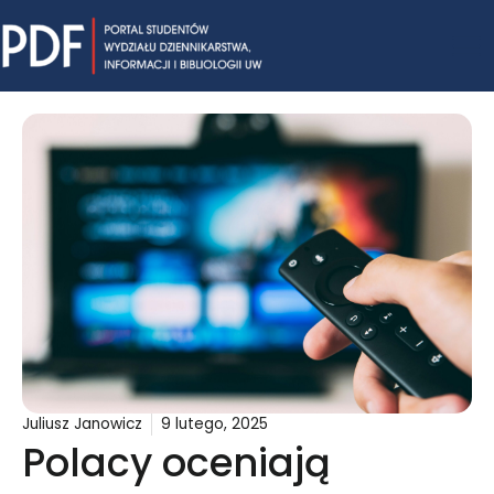
Skip
Mai
to
content
Me
Juliusz Janowicz
9 lutego, 2025
Polacy oceniają